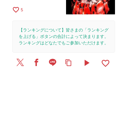
favorite_border
5
【ランキングについて】皆さまの「ランキング
を上げる」ボタンの合計によって決まります。
ランキングはどなたでもご参加いただけます。
play_arrow
favorite_border
content_copy