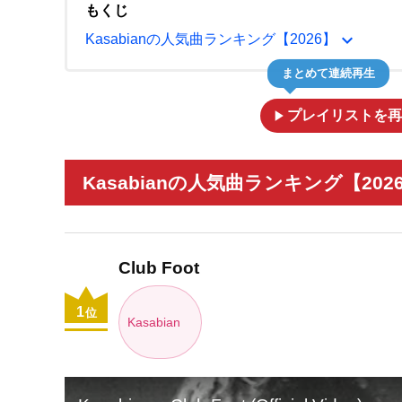
もくじ
expand_more
Kasabianの人気曲ランキング【2026】
まとめて連続再生
play_arrow
プレイリストを再
Kasabianの人気曲ランキング【202
Club Foot
1
位
Kasabian