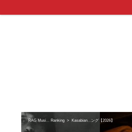
RAG Musi... Ranking
Kasabian...ング【2026】