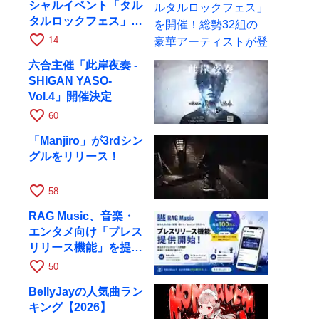
シャルイベント「タル
タルロックフェス」を
開催！総勢32組の豪
favorite_border
14
華アーティストが登場
六合主催「此岸夜奏 -
SHIGAN YASO-
Vol.4」開催決定
favorite_border
60
「Manjiro」が3rdシン
グルをリリース！
favorite_border
58
RAG Music、音楽・
エンタメ向け「プレス
リリース機能」を提供
開始
favorite_border
50
BellyJayの人気曲ラン
キング【2026】