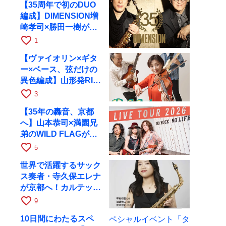
【35周年で初のDUO
編成】DIMENSION増
崎孝司×勝田一樹が10
月11日に京都RAGへ
favorite_border
1
【ヴァイオリン×ギタ
ー×ベース、弦だけの
異色編成】山形発RIM
が初全国ツアーで8月
favorite_border
3
17日にRAGへ
【35年の轟音、京都
へ】山本恭司×満園兄
弟のWILD FLAGが8
月6日にRAGでライブ
favorite_border
5
世界で活躍するサック
ス奏者・寺久保エレナ
が京都へ！カルテッ
ト・ツアー京都公演を
favorite_border
9
10月28日に開催
10日間にわたるスペ