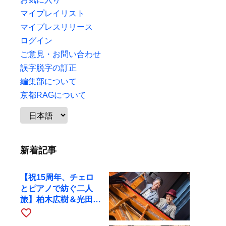
マイプレイリスト
マイプレスリリース
ログイン
ご意見・お問い合わせ
誤字脱字の訂正
編集部について
京都RAGについて
新着記事
【祝15周年、チェロ
とピアノで紡ぐ二人
旅】柏木広樹＆光田健
一が11月12日に京都
favorite_border
RAGへ