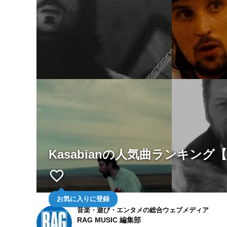
Kasabianの人気曲ランキング【
favorite_border
お気に入りに登録
音楽・遊び・エンタメの総合ウェブメディア
RAG MUSIC 編集部