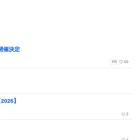
」開催決定
favorite_border
PR
60
【2026】
favorite_border
2
4