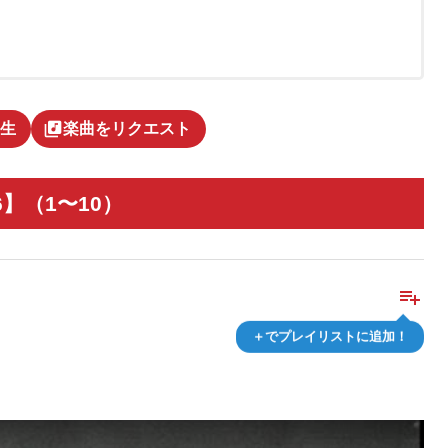
library_music
生
楽曲をリクエスト
6】（1〜10）
playlist_add
＋でプレイリストに追加！