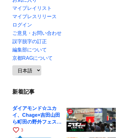
マイプレイリスト
マイプレスリリース
ログイン
ご意見・お問い合わせ
誤字脱字の訂正
編集部について
京都RAGについて
新着記事
ダイアモンド☆ユカ
イ、Chage×吉田山田
ら町田の野外フェスに
出演
favorite_border
3