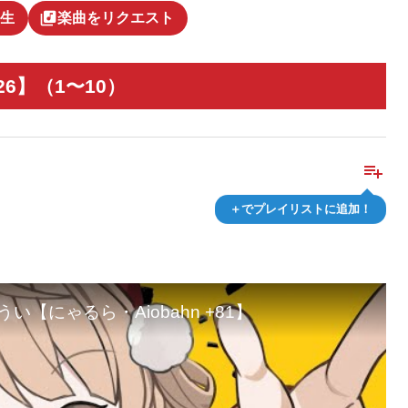
library_music
生
楽曲をリクエスト
6】（1〜10）
playlist_add
＋でプレイリストに追加！
【にゃるら・Aiobahn +81】