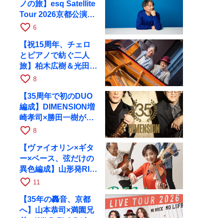
ノの旅】esq Satellite
Tour 2026京都公演を
10月に開催
favorite_border
6
【祝15周年、チェロ
とピアノで紡ぐ二人
旅】柏木広樹＆光田健
一が11月12日に京都
favorite_border
8
RAGへ
【35周年で初のDUO
編成】DIMENSION増
崎孝司×勝田一樹が10
月11日に京都RAGへ
favorite_border
8
【ヴァイオリン×ギタ
ー×ベース、弦だけの
異色編成】山形発RIM
が初全国ツアーで8月
favorite_border
11
17日にRAGへ
【35年の轟音、京都
へ】山本恭司×満園兄