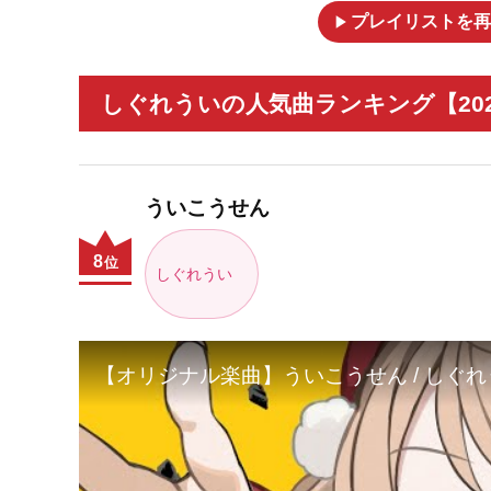
play_arrow
プレイリストを再
しぐれういの人気曲ランキング【202
ういこうせん
8
位
しぐれうい
【オリジナル楽曲】ういこうせん / しぐれうい