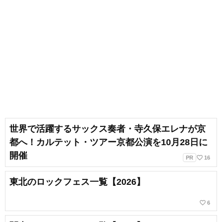
世界で活躍するサックス奏者・寺久保エレナが京
都へ！カルテット・ツアー京都公演を10月28日に
開催
favorite_border
PR
16
東北のロックフェス一覧【2026】
favorite_border
6