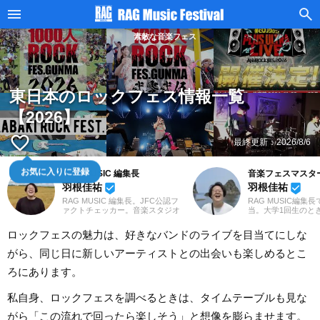
素敵な音楽フェス
東日本のロックフェス情報一覧
【2026】
favorite_border
最終更新：
2026/8/6
お気に入りに登録
RAG MUSIC 編集長
音楽フェスマスタ
羽根佳祐
羽根佳祐
beenhere
beenhere
RAG MUSIC 編集長。JFC公認フ
RAG MUSIC編集
ァクトチェッカー。音楽スタジオ
当。大学1回生のと
での勤務や婚礼音響を経験し、
た音楽フェスで「こ
2016年からRAG MUSIC編集部の
こんなに楽しい場所
ロックフェスの魅力は、好きなバンドのライブを目当てにしな
一員に。小学校ではマーチング、
とその魅力に取り憑
中学校では吹奏楽でクラリネッ
すてきな音楽フェス
がら、同じ日に新しいアーティストとの出会いも楽しめるとこ
ト、高校以降はバンドでドラム
けし、音楽フェスフ
と、さまざまな楽器を経験。各種
べく、日々発信中。
ろにあります。
楽曲紹介記事をはじめ、各地の音
楽フェスの紹介記事やライブレポ
ートなど、自身の音楽活動やこれ
私自身、ロックフェスを調べるときは、タイムテーブルも見な
までの業務で培った経験を元に
日々記事を制作しています。音楽
がら「この流れで回ったら楽しそう」と想像を膨らませます。