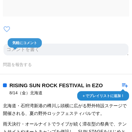
favorite_border
気軽にコメント
問題を報告する
playlist_add
RISING SUN ROCK FESTIVAL in EZO
8/14（金）北海道
＋でプレイリストに追加！
北海道・石狩湾新港の樽川ふ頭横に広がる野外特設ステージで
開催される、夏の野外ロックフェスティバルです。
雨天決行・オールナイトでライブが続く滞在型の祭典で、テン
トサイトやオートキャンプを併設し、SUN STAGEをはじめと