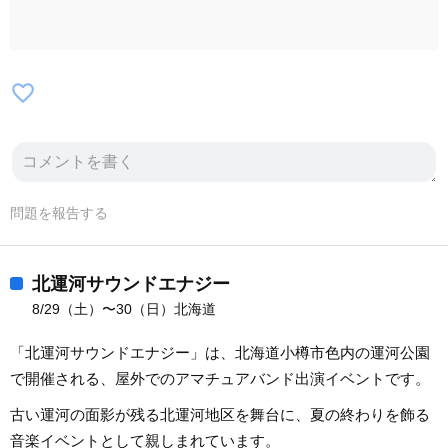
favorite_border
問題を報告する
北運河サウンドエナジー
8/29（土）〜30（日）北海道
「北運河サウンドエナジー」は、北海道小樽市色内の運河公園
で開催される、屋外でのアマチュアバンド出演イベントです。
古い運河の面影が残る北運河地区を舞台に、夏の終わりを飾る
音楽イベントとして親しまれています。