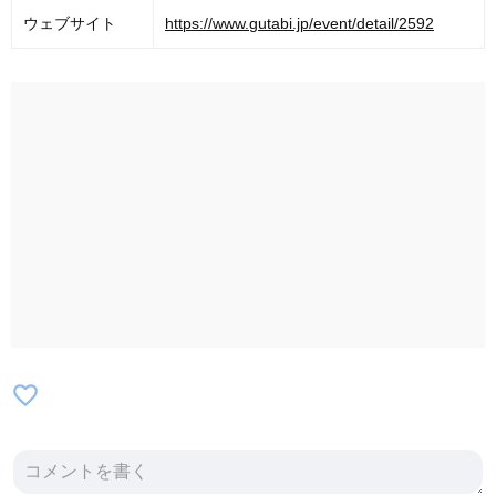
ウェブサイト
https://www.gutabi.jp/event/detail/2592
favorite_border