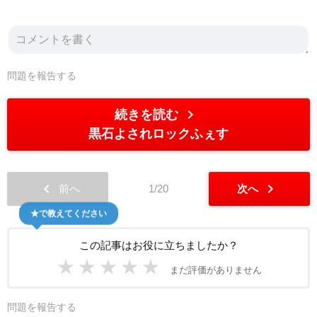
問題を報告する
chevron_right
続きを読む
黒石よされロックふぇす
chevron_left
chevron_right
前へ
1/20
次へ
★で教えてください
この記事はお役に立ちましたか？
★
★
★
★
★
まだ評価がありません
問題を報告する