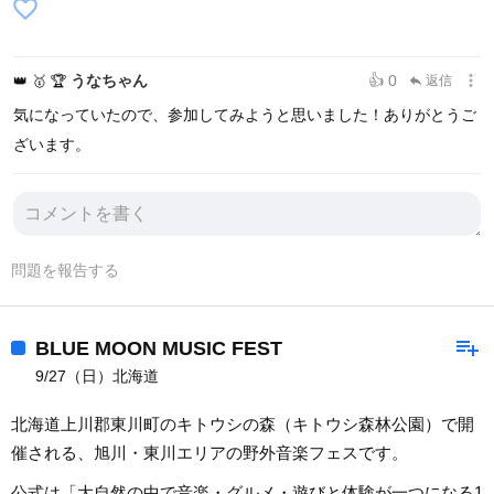
favorite_border
more_vert
うなちゃん
👍 0
👑
🥇
🏆
返信
reply
気になっていたので、参加してみようと思いました！ありがとうご
ざいます。
問題を報告する
playlist_add
BLUE MOON MUSIC FEST
9/27（日）北海道
北海道上川郡東川町のキトウシの森（キトウシ森林公園）で開
催される、旭川・東川エリアの野外音楽フェスです。
公式は「大自然の中で音楽・グルメ・遊びと体験が一つになる1