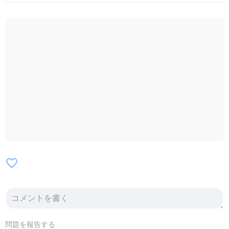
アンドシーフ / ヤギハツマ / CHAIRO1Y /
NOBUYA&MASAHIKO / KinGons / nim /
FLAMYNGS / ザ・ボーイズ&ガールズ /
TRIPLANE / SBE / EVER / Bug Squad /
Calls Name Again / Dammit / DNA crew /
DUST BABY / Fate of Scene / INViSBL /
LONG TIME NO SEE / Lyla / Re:coeur /
Resonate / sheersucker / Squii / THE 1
DOLLAR 1 CENT / THE FLEA MARKETS /
Time Loser / TIMELY ERROR / ULTIMALA /
Xanny / アフロBABY / クレイジーライフ /
シャコネロック / 黄金中央 / 骨無人間 / 齊
将-SHUNSUKE- / 青いポーキュパイン
favorite_border
問題を報告する