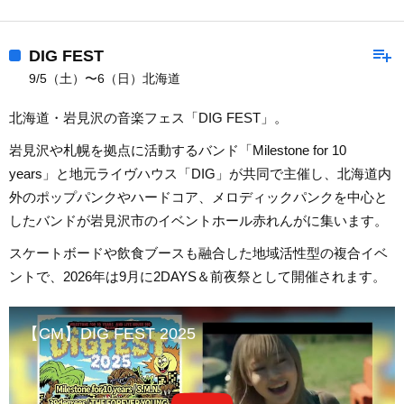
playlist_add
DIG FEST
9/5（土）〜6（日）北海道
北海道・岩見沢の音楽フェス「DIG FEST」。
岩見沢や札幌を拠点に活動するバンド「Milestone for 10
years」と地元ライヴハウス「DIG」が共同で主催し、北海道内
外のポップパンクやハードコア、メロディックパンクを中心と
したバンドが岩見沢市のイベントホール赤れんがに集います。
スケートボードや飲食ブースも融合した地域活性型の複合イベ
ントで、2026年は9月に2DAYS＆前夜祭として開催されます。
【CM】DIG FEST 2025