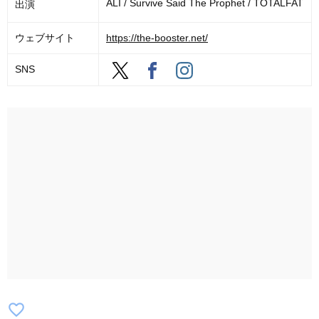
ALI / Survive Said The Prophet / TOTALFAT
出演
ウェブサイト
https://the-booster.net/
SNS
favorite_border