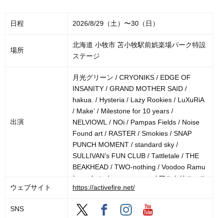
日程
2026/8/29（土）〜30（日）
北海道 小牧市 苫小牧駅前娯楽場パーク特設
場所
ステージ
月光グリーン / CRYONIKS / EDGE OF
INSANITY / GRAND MOTHER SAID /
hakua. / Hysteria / Lazy Rookies / LuXuRiA
/ Make’ / Milestone for 10 years /
出演
NELVIOWL / NOi / Pampas Fields / Noise
Found art / RASTER / Smokies / SNAP
PUNCH MOMENT / standard sky /
SULLIVAN’s FUN CLUB / Tattletale / THE
BEAKHEAD / TWO-nothing / Voodoo Ramu
/ yonohate / you any a me / アルクリコール
ウェブサイト
https://activefire.net/
/ ガラスの靴は落とさない / グッドメーカー
/ クロロフィルム / サエンカ / 白いパレード /
SNS
導天和 / でかくてまるい。 / 凪より / ハイド