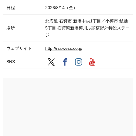
日程
2026/8/14（金）
北海道 石狩市 新港中央1丁目／小樽市 銭函
場所
5丁目 石狩湾新港樽川ふ頭横野外特設ステー
ジ
ウェブサイト
http://rsr.wess.co.jp
SNS