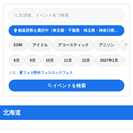
search
出演者、イベント名で検索
place
都道府県を選択中（東京都・千葉県・埼玉県・神奈川県・茨城県
EDM
アイドル
アコースティック
アニソン
アー
8月
9月
10月
11月
12月
2027年1月
2
人気：
夏フェス
野外フェス
ロックフェス
search
イベントを検索
北海道