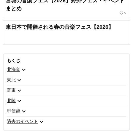
宮城の音楽フェス【2026】野外フェス・イベント
まとめ
favorite_border
5
東日本で開催される春の音楽フェス【2026】
もくじ
expand_more
北海道
expand_more
東北
expand_more
関東
expand_more
北陸
expand_more
甲信越
expand_more
過去のイベント