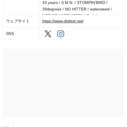
10 years / S.M.N. / STOMPIN’BIRD /
39degrees / NO HITTER / waterweed /
NOT SO HARD WORK / OwL /
ウェブサイト
https://www.digfest.net/
JasonAndrew / CODE AXE / ADAM at /
THINK ABOUT TODAY / Ollie / snatch /
SNS
ONIONRING / VELOCITY / QUICKDEAD /
Carryalls / WAGAHi