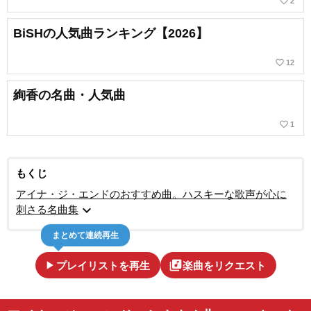
favorite_border
2
BiSHの人気曲ランキング【2026】
favorite_border
12
絢香の名曲・人気曲
favorite_border
1
もくじ
アイナ・ジ・エンドのおすすめ曲。ハスキーな歌声が心に
expand_more
刺さる名曲集
まとめて連続再生
play_arrow
library_music
プレイリストを再生
楽曲をリクエスト