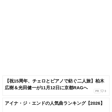
【祝15周年、チェロとピアノで紡ぐ二人旅】柏木
広樹＆光田健一が11月12日に京都RAGへ
favorite_border
PR
3
アイナ・ジ・エンドの人気曲ランキング【2026】