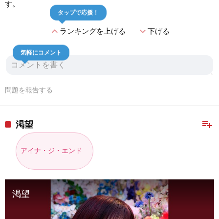
す。
タップで応援！
expand_less
expand_more
ランキングを上げる
下げる
気軽にコメント
問題を報告する
playlist_add
渇望
アイナ・ジ・エンド
渇望