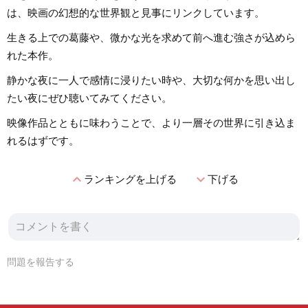
は、映画の幻想的な世界観と見事にリンクしています。
生きる上での葛藤や、微かな光を求めて前へ進む強さが込めら
れた本作。
静かな夜に一人で感情に浸りたい時や、大切な何かを思い出し
たい夜にぜひ聴いてみてください。
映像作品とともに味わうことで、より一層その世界に引き込ま
れるはずです。
expand_less
expand_more
ランキングを上げる
下げる
問題を報告する