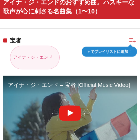
アイナ・ジ・エンドのおすすめ曲。ハスキーな
歌声が心に刺さる名曲集（1〜10）
playlist_add
宝者
＋でプレイリストに追加！
アイナ・ジ・エンド
アイナ・ジ・エンド – 宝者 [Official Music