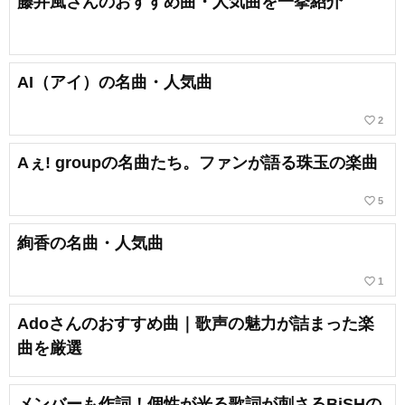
藤井風さんのおすすめ曲・人気曲を一挙紹介
AI（アイ）の名曲・人気曲
favorite_border
2
Aぇ! groupの名曲たち。ファンが語る珠玉の楽曲
favorite_border
5
絢香の名曲・人気曲
favorite_border
1
Adoさんのおすすめ曲｜歌声の魅力が詰まった楽
曲を厳選
メンバーも作詞！個性が光る歌詞が刺さるBiSHの