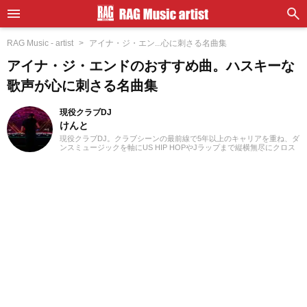
RAG Music - artist
アイナ・ジ・エン...心に刺さる名曲集
アイナ・ジ・エンドのおすすめ曲。ハスキーな
歌声が心に刺さる名曲集
現役クラブDJ
けんと
現役クラブDJ。クラブシーンの最前線で5年以上のキャリアを重ね、ダ
ンスミュージックを軸にUS HIP HOPやJラップまで縦横無尽にクロス
オーバー。自作エディットを織り交ぜた確かなミックスワークで、独
自のグルーヴを生み出しフロアを魅了しています。