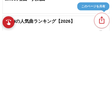
このページを共有
favorite_border
2
ios_share
BiSHの人気曲ランキング【2026】
swipe
指先で音楽をブラウズ
favorite_border
12
HANAのおすすめ曲・人気曲はこれ。聴くほどハ
マる注目ナンバー
favorite_border
2
content_copy
アイドルが歌うバラードソング。心に染み入る名
曲まとめ
play_arrow
favorite_border
209
≠MEのおすすめ曲。心つかむキュートな名曲をた
favorite_border
っぷりご紹介
favorite_border
1
「IA（イア）」が歌う名曲。オススメのボカロ人