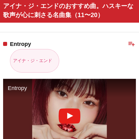
アイナ・ジ・エンドのおすすめ曲。ハスキーな
歌声が心に刺さる名曲集（11〜20）
playlist_add
Entropy
アイナ・ジ・エンド
Entropy