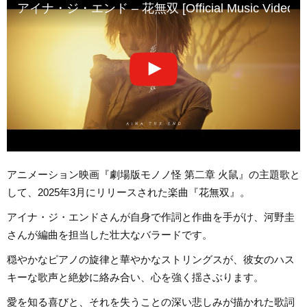
アイナ・ジ・エンド – 花無双 [Official Music Video]
アニメーション映画『劇場版モノノ怪 第二章 火鼠』の主題歌と
して、2025年3月にリリースされた楽曲『花無双』。
アイナ・ジ・エンドさんが自身で作詞と作曲を手がけ、河野圭
さんが編曲を担当した壮大なバラードです。
穏やかなピアノの旋律と華やかなストリングスが、彼女のハス
キーな歌声と絶妙に絡み合い、心を強く揺さぶります。
愛を知る喜びと、それを失うことの深い悲しみが描かれた歌詞