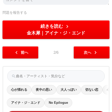
問題を報告する
chevron_right
続きを読む
金木犀
アイナ・ジ・エンド
chevron_left
chevron_right
前へ
2/6
次へ
search
心が揺れる
夜中の思い
大人っぽい
切ない恋
心
アイナ・ジ・エンド
No Epilogue