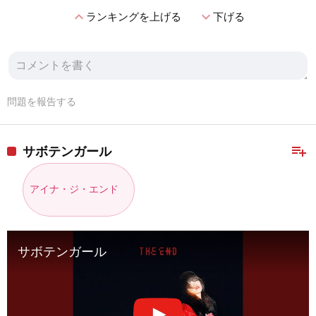
expand_less
expand_more
ランキングを上げる
下げる
問題を報告する
playlist_add
サボテンガール
アイナ・ジ・エンド
サボテンガール