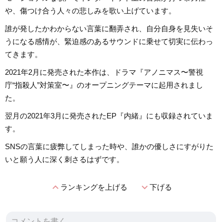
や、傷つけ合う人々の悲しみを歌い上げています。
誰が発したかわからない言葉に翻弄され、自分自身を見失いそ
うになる感情が、緊迫感のあるサウンドに乗せて切実に伝わっ
てきます。
2021年2月に発売された本作は、ドラマ『アノニマス〜警視
庁“指殺人”対策室〜』のオープニングテーマに起用されまし
た。
翌月の2021年3月に発売されたEP『内緒』にも収録されていま
す。
SNSの言葉に疲弊してしまった時や、誰かの優しさにすがりた
いと願う人に深く刺さるはずです。
expand_less
expand_more
ランキングを上げる
下げる