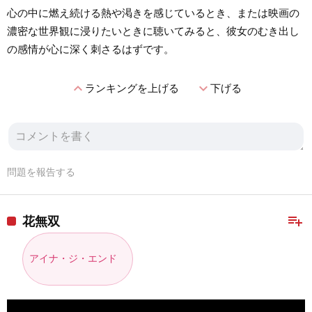
心の中に燃え続ける熱や渇きを感じているとき、または映画の
濃密な世界観に浸りたいときに聴いてみると、彼女のむき出し
の感情が心に深く刺さるはずです。
expand_less
expand_more
ランキングを上げる
下げる
問題を報告する
playlist_add
花無双
アイナ・ジ・エンド