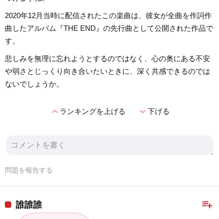
2020年12月当時に配信されたこの楽曲は、彼女が全曲を作詞作
曲したアルバム『THE END』の先行曲として公開された作品で
す。
悲しみを無理に忘れようとするのではなく、心の奥にある不安
や弱さとじっくり向き合いたいときに、深く共感できるのでは
ないでしょうか。
expand_less
expand_more
ランキングを上げる
下げる
問題を報告する
playlist_add
誰誰誰