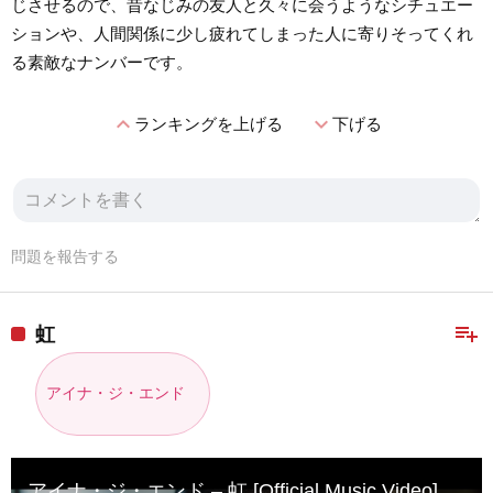
じさせるので、昔なじみの友人と久々に会うようなシチュエー
ションや、人間関係に少し疲れてしまった人に寄りそってくれ
る素敵なナンバーです。
expand_less
expand_more
ランキングを上げる
下げる
問題を報告する
playlist_add
虹
アイナ・ジ・エンド
アイナ・ジ・エンド – 虹 [Official Music Video]