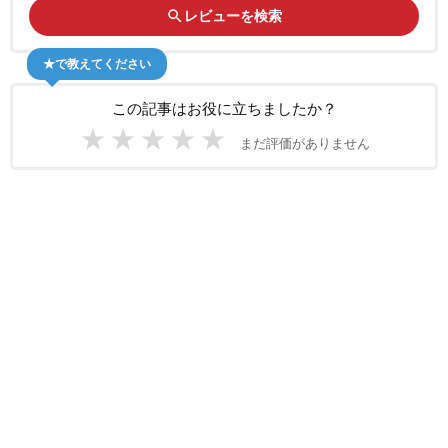
search
レビューを検索
★で教えてください
この記事はお役に立ちましたか？
★
★
★
★
★
まだ評価がありません