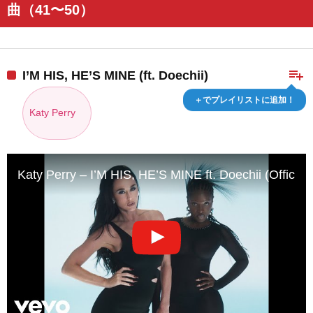
曲（41〜50）
playlist_add
I’M HIS, HE’S MINE (ft. Doechii)
＋でプレイリストに追加！
Katy Perry
Katy Perry – I’M HIS, HE’S MINE ft. Doechii (Official