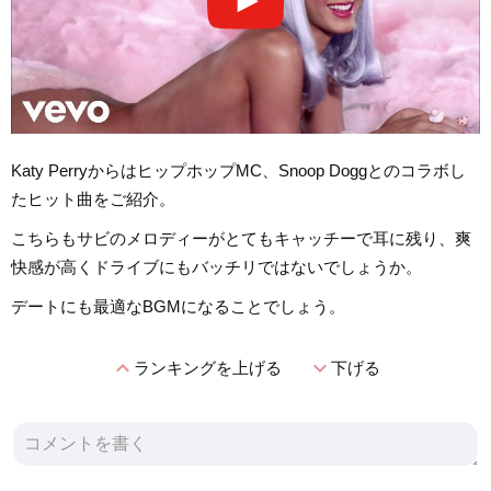
Katy PerryからはヒップホップMC、Snoop Doggとのコラボし
たヒット曲をご紹介。
こちらもサビのメロディーがとてもキャッチーで耳に残り、爽
快感が高くドライブにもバッチリではないでしょうか。
デートにも最適なBGMになることでしょう。
expand_less
expand_more
ランキングを上げる
下げる