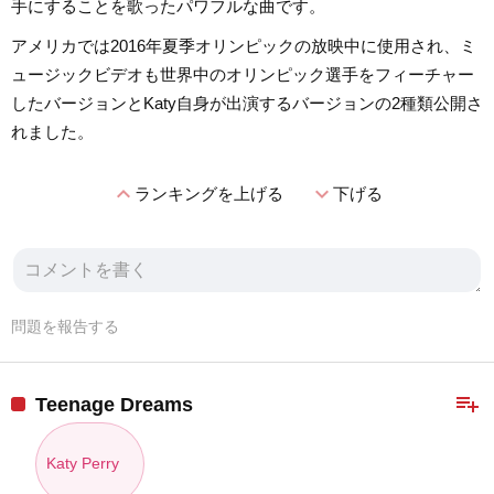
手にすることを歌ったパワフルな曲です。
アメリカでは2016年夏季オリンピックの放映中に使用され、ミ
ュージックビデオも世界中のオリンピック選手をフィーチャー
したバージョンとKaty自身が出演するバージョンの2種類公開さ
れました。
expand_less
expand_more
ランキングを上げる
下げる
問題を報告する
playlist_add
Teenage Dreams
Katy Perry