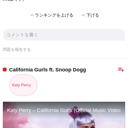
expand_less
expand_more
ランキングを上げる
下げる
問題を報告する
playlist_add
California Gurls ft. Snoop Dogg
Katy Perry
Katy Perry – California Gurls (Official Music Video) 