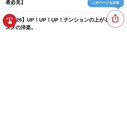
者必見】
このページを共有
favorite_border
4
ios_share
【2026】UP！UP！UP！テンションの上がるオス
swipe
指先で音楽をブラウズ
スメの洋楽。
favorite_border
69
日本文化を深く愛する、Kacey Musgravesの人気
曲
content_copy
アリアナ・グランデ（Ariana Grande）の名曲・
人気曲
play_arrow
favorite_border
2
Christina Perriの人気曲ランキング【2026】
favorite_border
favorite_border
1
アヴリル・ラヴィーン（Avril Lavigne）の名曲・