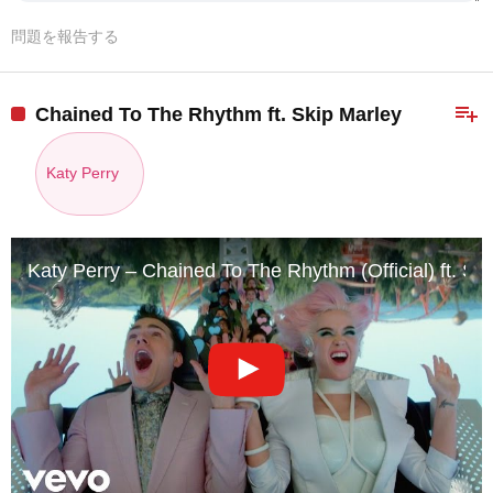
問題を報告する
playlist_add
Chained To The Rhythm ft. Skip Marley
Katy Perry
Katy Perry – Chained To The Rhythm (Official) ft. Sk