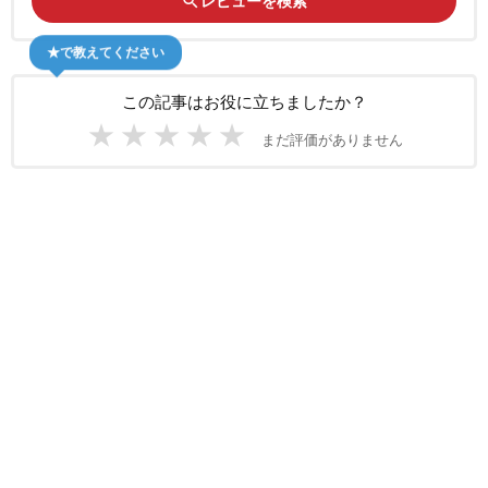
search
レビューを検索
★で教えてください
この記事はお役に立ちましたか？
★
★
★
★
★
まだ評価がありません