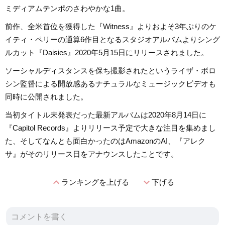
ミディアムテンポのさわやかな1曲。
前作、全米首位を獲得した『Witness』よりおよそ3年ぶりのケ
イティ・ペリーの通算6作目となるスタジオアルバムよりシング
ルカット『Daisies』2020年5月15日にリリースされました。
ソーシャルディスタンスを保ち撮影されたというライザ・ボロ
シン監督による開放感あるナチュラルなミュージックビデオも
同時に公開されました。
当初タイトル未発表だった最新アルバムは2020年8月14日に
『Capitol Records』よりリリース予定で大きな注目を集めまし
た、そしてなんとも面白かったのはAmazonのAI、『アレク
サ』がそのリリース日をアナウンスしたことです。
expand_less
expand_more
ランキングを上げる
下げる