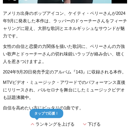
アメリカ出身のポップアイコン、ケイティ・ペリーさんが2024
年9月に発表した本作は、ラッパーのドゥーチーさんをフィーチ
ャリングに迎え、大胆な歌詞とエネルギッシュなサウンドが魅
力です。
女性の自信と恋愛の力関係を描いた歌詞に、ペリーさんの力強
い歌声とドゥーチーさんの切れ味鋭いラップが絡み合い、聴く
人を惹きつけますよ。
2024年9月20日発売予定のアルバム『143』に収録される本作。
MTVビデオ・ミュージック・アワードでのパフォーマンス直後
にリリースされ、バルセロナを舞台にしたミュージックビデオ
も話題沸騰中。
自信を高めたい方にピッタリの1曲です。
タップで応援！
expand_less
expand_more
ランキングを上げる
下げる