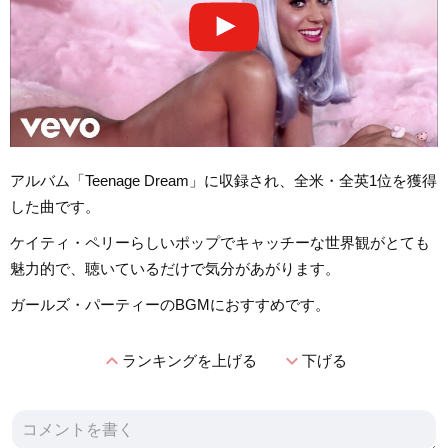
アルバム「Teenage Dream」に収録され、全米・全英1位を獲得
した曲です。
ケイティ・ペリーらしいポップでキャッチーな世界観がとても
魅力的で、聴いているだけで気分があがります。
ガールズ・パーティーのBGMにおすすめです。
expand_less
expand_more
ランキングを上げる
下げる