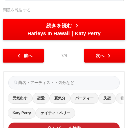
問題を報告する
chevron_right
続きを読む
Harleys In Hawaii
Katy Perry
chevron_left
chevron_right
前へ
7/9
次へ
search
元気出す
恋愛
夏気分
パーティー
失恋
寝る
Katy Perry
ケイティ・ペリー