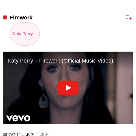
playlist_add
Firework
Katy Perry
Katy Perry – Firework (Official Music Video)
誰の中にもある「花火」。