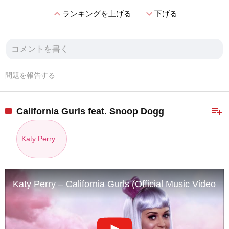
expand_less
expand_more
ランキングを上げる
下げる
問題を報告する
playlist_add
California Gurls feat. Snoop Dogg
Katy Perry
Katy Perry – California Gurls (Official Music Video) 