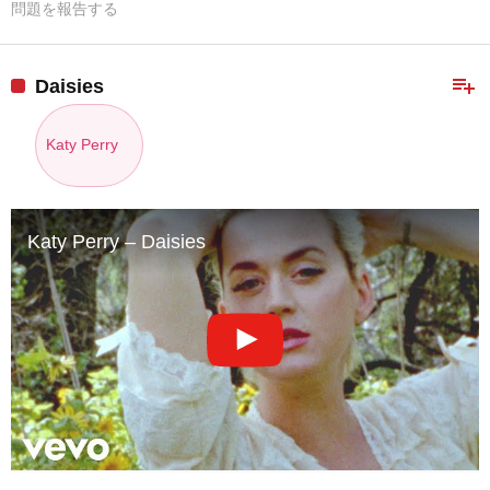
問題を報告する
playlist_add
Daisies
Katy Perry
Katy Perry – Daisies