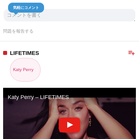
気軽にコメント
問題を報告する
playlist_add
LIFETIMES
Katy Perry
Katy Perry – LIFETIMES