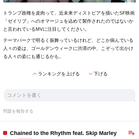
トランプ政権を皮肉って、近未来ディストピアを描いたSF映画
「ゼイリブ」へのオマージュを込めて製作されたのではないか
と言われているMVに注目してください。
テーマパークで明るく振舞っているけれど、どこか病んでいる
人々の姿は、ゴールデンウィークに渋滞の中、こぞって出かけ
る人々の姿にも通じるかも。
expand_less
expand_more
ランキングを上げる
下げる
問題を報告する
playlist_add
Chained to the Rhythm feat. Skip Marley