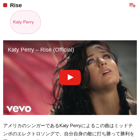
playlist_add
Rise
Katy Perry
Katy Perry – Rise (Official)
アメリカのシンガーであるKaty Perryによるこの曲はミッドテ
ンポのエレクトロソングで、自分自身の敵に打ち勝って勝利を