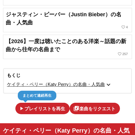
ジャスティン・ビーバー（Justin Bieber）の名
曲・人気曲
favorite_border
4
【2026】一度は聴いたことのある洋楽～話題の新
曲から往年の名曲まで
favorite_border
257
もくじ
expand_more
ケイティ・ペリー（Katy Perry）の名曲・人気曲
まとめて連続再生
play_arrow
library_music
プレイリストを再生
楽曲をリクエスト
ケイティ・ペリー（Katy Perry）の名曲・人気