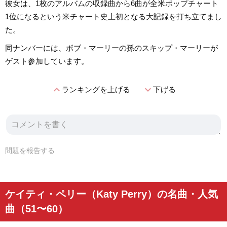
彼女は、1枚のアルバムの収録曲から6曲が全米ポップチャート
1位になるという米チャート史上初となる大記録を打ち立てまし
た。
同ナンバーには、ボブ・マーリーの孫のスキップ・マーリーが
ゲスト参加しています。
expand_less
expand_more
ランキングを上げる
下げる
問題を報告する
ケイティ・ペリー（Katy Perry）の名曲・人気
曲（51〜60）