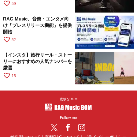
favorite_border
59
RAG Music、音楽・エンタメ向
け「プレスリリース機能」を提供
開始
favorite_border
52
【インスタ】旅行リール・ストー
リーにおすすめの人気ナンバーを
厳選
favorite_border
15
素敵なBGM
Follow me