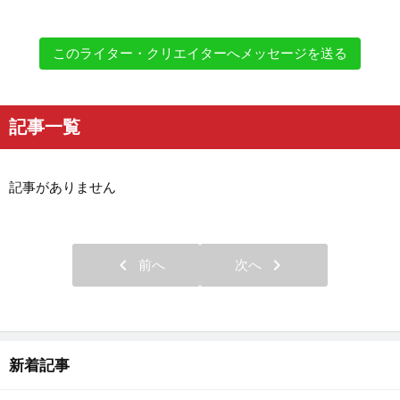
このライター・クリエイターへメッセージを送る
記事一覧
記事がありません
chevron_left
chevron_right
前へ
次へ
新着記事