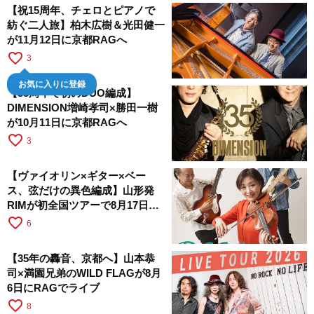
【祝15周年、チェロとピアノで
紡ぐ二人旅】柏木広樹＆光田健一
が11月12日に京都RAGへ
favorite_border
3
お気に入りに登録
【35周年で初のDUO編成】
DIMENSION増崎孝司×勝田一樹
が10月11日に京都RAGへ
favorite_border
3
【ヴァイオリン×ギター×ベー
ス、弦だけの異色編成】山形発
RIMが初全国ツアーで8月17日に
RAGへ
favorite_border
6
【35年の轟音、京都へ】山本恭
司×満園兄弟のWILD FLAGが8月
6日にRAGでライブ
favorite_border
8