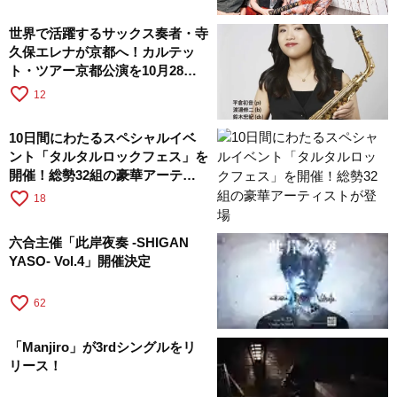
世界で活躍するサックス奏者・寺
久保エレナが京都へ！カルテッ
ト・ツアー京都公演を10月28日
に開催
favorite_border
12
10日間にわたるスペシャルイベ
ント「タルタルロックフェス」を
開催！総勢32組の豪華アーティ
ストが登場
favorite_border
18
六合主催「此岸夜奏 -SHIGAN
YASO- Vol.4」開催決定
favorite_border
62
「Manjiro」が3rdシングルをリ
リース！