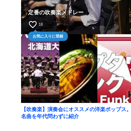
定番の吹奏楽メドレー
favorite_border
18
お気に入りに登録
【吹奏楽】演奏会にオススメの洋楽ポップス
名曲を年代問わずに紹介