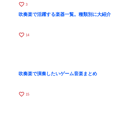
favorite_border
3
吹奏楽で活躍する楽器一覧。種類別に大紹介
favorite_border
14
吹奏楽で演奏したいゲーム音楽まとめ
favorite_border
15