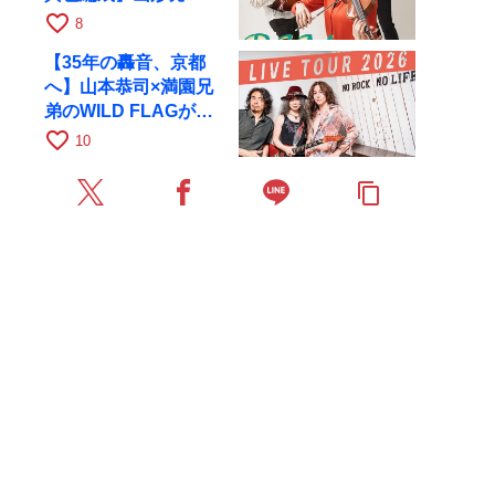
が初全国ツアーで8月
favorite_border
8
17日にRAGへ
【35年の轟音、京都
へ】山本恭司×満園兄
弟のWILD FLAGが8
月6日にRAGでライブ
favorite_border
10
content_copy