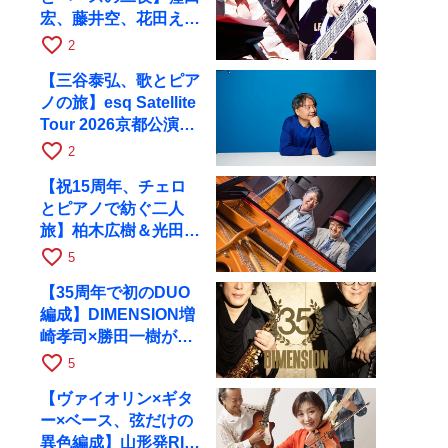
宏、藤井空、花田えみ
と京都RAGで共演
favorite_border
2
【三谷泰弘、歌とピア
ノの旅】esq Satellite
Tour 2026京都公演を
10月に開催
favorite_border
2
【祝15周年、チェロ
とピアノで紡ぐ二人
旅】柏木広樹＆光田健
一が11月12日に京都
favorite_border
5
RAGへ
【35周年で初のDUO
編成】DIMENSION増
崎孝司×勝田一樹が10
月11日に京都RAGへ
favorite_border
5
【ヴァイオリン×ギタ
ー×ベース、弦だけの
異色編成】山形発RIM