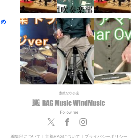
とめ
素敵な吹奏楽
Follow me
編集部について
｜
京都RAGについて
｜
プライバシーポリシー