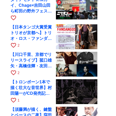
イ、Chage×吉田山田
ら町田の野外フェスに
出演
favorite_border
【日本タンゴ大賞受賞
トリオが京都へ】トリ
オ・ロス・ファンダン
ゴスが10月9日にRAG
favorite_border
2
で公演
【川口千里、京都でリ
リースライブ】菰口雄
矢・高橋佳輝・友田ジ
ュンと9月28日にRAG
favorite_border
2
へ
【トロンボーン1本で
描く壮大な音世界】村
田陽一がCD発売記念
ツアーで9月4日に京
favorite_border
1
都へ
【須藤満が描く、鍵盤
とベースの二夜】窪田