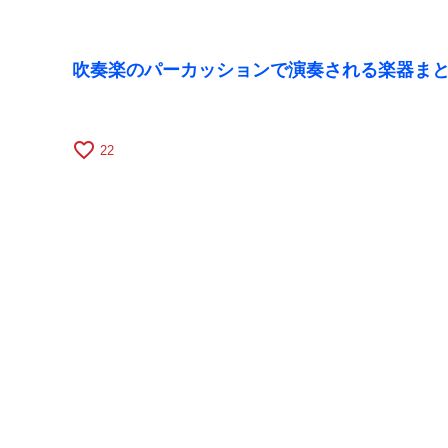
吹奏楽のパーカッションで演奏される楽器ま
favorite_border
22