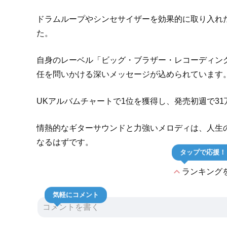
ドラムループやシンセサイザーを効果的に取り入れ
た。
自身のレーベル「ビッグ・ブラザー・レコーディン
任を問いかける深いメッセージが込められています
UKアルバムチャートで1位を獲得し、発売初週で3
情熱的なギターサウンドと力強いメロディは、人生
なるはずです。
タップで応援！
expand_less
ランキング
気軽にコメント