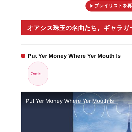
play_arrow
プレイリストを再
オアシス珠玉の名曲たち。ギャラガー
Put Yer Money Where Yer Mouth Is
Oasis
Put Yer Money Where Yer Mouth Is