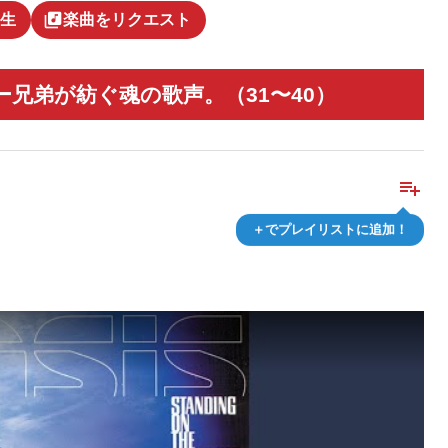
library_music
生
楽曲をリクエスト
兄弟が紡ぐ魂の歌声。（31〜40）
playlist_add
＋でプレイリストに追加！