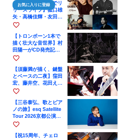
【川口千里、京都でリ
お気に入りに登録
リースライブ】菰口雄
矢・高橋佳輝・友田ジ
ュンと9月28日にRAG
favorite_border
へ
【トロンボーン1本で
描く壮大な音世界】村
田陽一がCD発売記念
ツアーで9月4日に京
favorite_border
都へ
【須藤満が描く、鍵盤
とベースの二夜】窪田
宏、藤井空、花田えみ
と京都RAGで共演
favorite_border
【三谷泰弘、歌とピア
ノの旅】esq Satellite
Tour 2026京都公演を
10月に開催
favorite_border
【祝15周年、チェロ