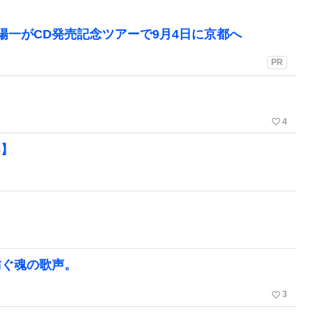
陽一がCD発売記念ツアーで9月4日に京都へ
PR
favorite_border
4
6】
紡ぐ魂の歌声。
favorite_border
3