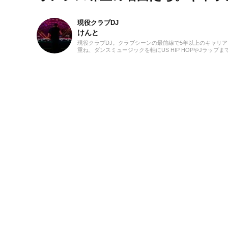
現役クラブDJ
けんと
現役クラブDJ。クラブシーンの最前線で5年以上のキャリア
重ね、ダンスミュージックを軸にUS HIP HOPやJラップま
横無尽にクロスオーバー。自作エディットを織り交ぜた確
ミックスワークで、独自のグルーヴを生み出しフロアを魅
ています。