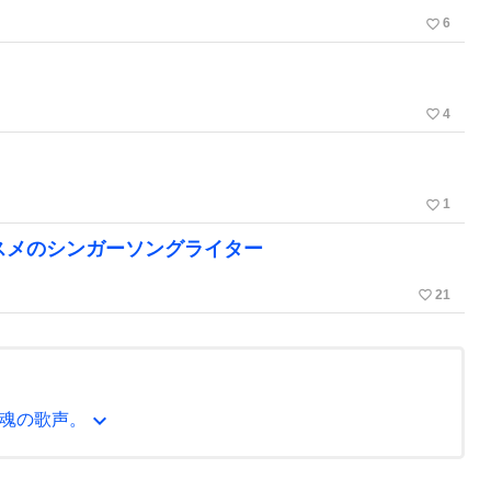
favorite_border
6
】
favorite_border
4
favorite_border
1
ススメのシンガーソングライター
favorite_border
21
expand_more
魂の歌声。