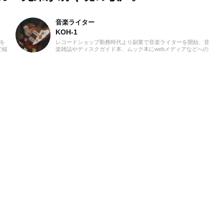
音楽ライター
KOH-1
を
レコードショップ勤務時代より副業で音楽ライターを開始、音
で縦
楽雑誌やディスクガイド本、ムック本にwebメディアなどへの
かな
寄稿を18年以上担当。ライターとしては洋楽が主戦場ですが、
了し
音楽リスナーとしては35年以上「好きなものが好き」をモット
ーに好奇心を忘れないことを常に心がけています。バンド活動
歴あり、作詞作曲を担当するベーシストという立ち位置でし
た。演奏経験のある楽器はベース、ギター、ピアノ。40代半ば
から英語の勉強を開始、現在も継続中です。