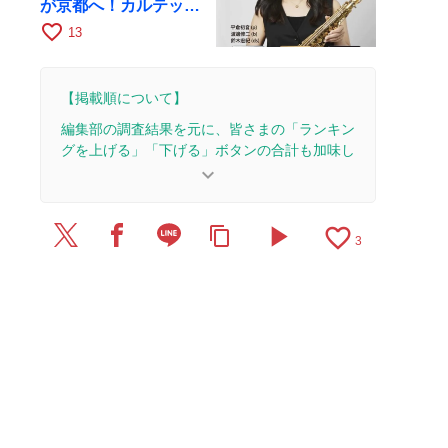
が京都へ！カルテッ
ト・ツアー京都公演を
favorite_border
13
10月28日に開催
【掲載順について】
編集部の調査結果を元に、皆さまの「ランキン
グを上げる」「下げる」ボタンの合計も加味し
て決まります。
keyboard_arrow_down
【更新履歴】
play_arrow
favorite_border
content_copy
2025/4/3：15本のレビューを追加・更新して、記
3
事全体をアップデートしました。
2025/3/30：1本のレビューを追加・更新。
2024/9/6：1本のレビューを追加・更新。
2024/9/1：20本のレビューを追加・更新して、記
事全体をアップデートしました。
2024/7/12：1本のレビューを追加・更新。
2023/12/27：1本のレビューを追加・更新。
2023/9/7：1本のレビューを追加・更新。
2022/2/28：1本のレビューを追加・更新。
2020/3/25：1本のレビューを追加・更新。