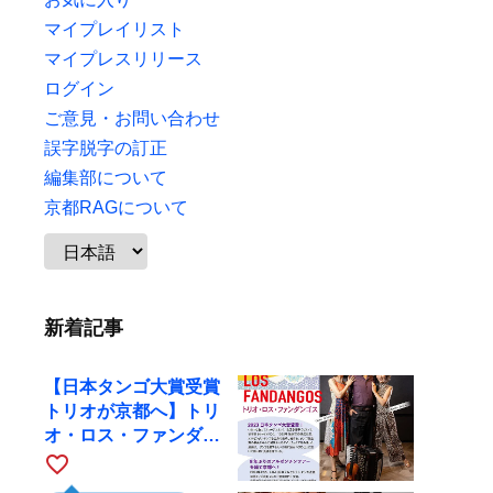
マイプレイリスト
マイプレスリリース
ログイン
ご意見・お問い合わせ
誤字脱字の訂正
編集部について
京都RAGについて
新着記事
【日本タンゴ大賞受賞
トリオが京都へ】トリ
オ・ロス・ファンダン
ゴスが10月9日にRAG
favorite_border
で公演