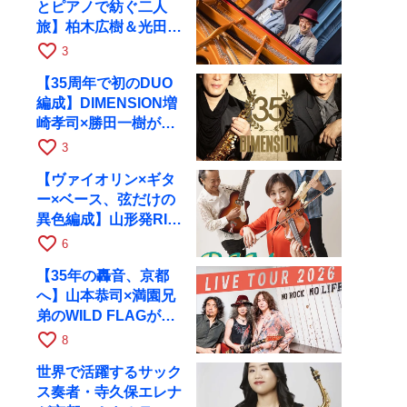
とピアノで紡ぐ二人
旅】柏木広樹＆光田健
一が11月12日に京都
favorite_border
3
RAGへ
【35周年で初のDUO
編成】DIMENSION増
崎孝司×勝田一樹が10
月11日に京都RAGへ
favorite_border
3
【ヴァイオリン×ギタ
ー×ベース、弦だけの
異色編成】山形発RIM
が初全国ツアーで8月
favorite_border
6
17日にRAGへ
【35年の轟音、京都
へ】山本恭司×満園兄
弟のWILD FLAGが8
月6日にRAGでライブ
favorite_border
8
世界で活躍するサック
ス奏者・寺久保エレナ