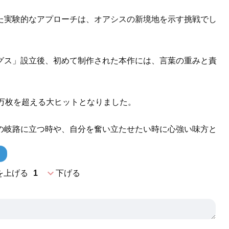
た実験的なアプローチは、オアシスの新境地を示す挑戦でし
グス」設立後、初めて制作された本作には、言葉の重みと責
。
1万枚を超える大ヒットとなりました。
の岐路に立つ時や、自分を奮い立たせたい時に心強い味方と
expand_more
を上げる
1
下げる