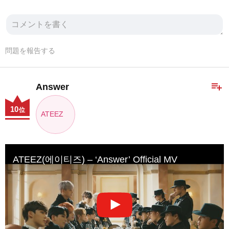
問題を報告する
playlist_add
Answer
10
位
ATEEZ
ATEEZ(에이티즈) – ‘Answer’ Official MV