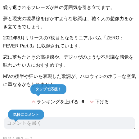
繰り返されるフレーズが曲の雰囲気を引き立てます。
夢と現実の境界線をぼかすような歌詞は、聴く人の想像力をか
き立てるでしょう。
2021年9月リリースの7枚目となるミニアルバム『ZERO :
FEVER Part.3』に収録されています。
恋に落ちたときの高揚感や、デジャヴのような不思議な感覚を
味わいたい人におすすめです。
MVの後半や狂いを表現した歌詞が、ハロウィンのホラーな空気
に重なるかもしれません。
タップで応援！
expand_less
expand_more
ランキングを上げる
6
下げる
気軽にコメント