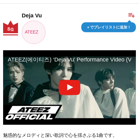
playlist_add
Deja Vu
＋でプレイリストに追加！
8
位
ATEEZ
ATEEZ(에이티즈) ‘Deja Vu’ Performance Video (Vampi
魅惑的なメロディと深い歌詞で心を揺さぶる1曲です。