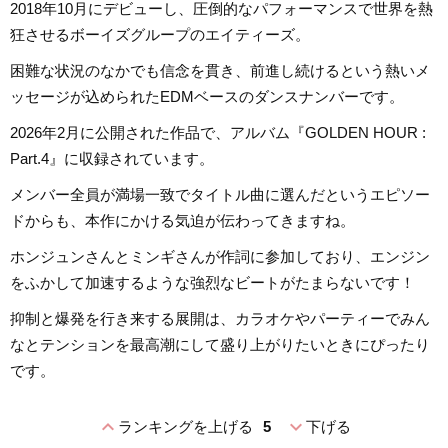
2018年10月にデビューし、圧倒的なパフォーマンスで世界を熱
狂させるボーイズグループのエイティーズ。
困難な状況のなかでも信念を貫き、前進し続けるという熱いメ
ッセージが込められたEDMベースのダンスナンバーです。
2026年2月に公開された作品で、アルバム『GOLDEN HOUR :
Part.4』に収録されています。
メンバー全員が満場一致でタイトル曲に選んだというエピソー
ドからも、本作にかける気迫が伝わってきますね。
ホンジュンさんとミンギさんが作詞に参加しており、エンジン
をふかして加速するような強烈なビートがたまらないです！
抑制と爆発を行き来する展開は、カラオケやパーティーでみん
なとテンションを最高潮にして盛り上がりたいときにぴったり
です。
expand_less
expand_more
ランキングを上げる
5
下げる