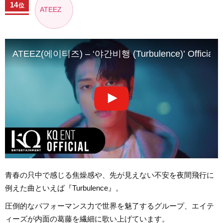
14
位
ATEEZ
ATEEZ(에이티즈) – ‘야간비행 (Turbulence)’ Official 
青春の只中で感じる焦燥感や、先が見えない不安を夜間飛行に
例えた曲といえば『Turbulence』。
圧倒的なパフォーマンス力で世界を魅了するグループ、エイテ
ィーズが内面の葛藤を繊細に歌い上げています。