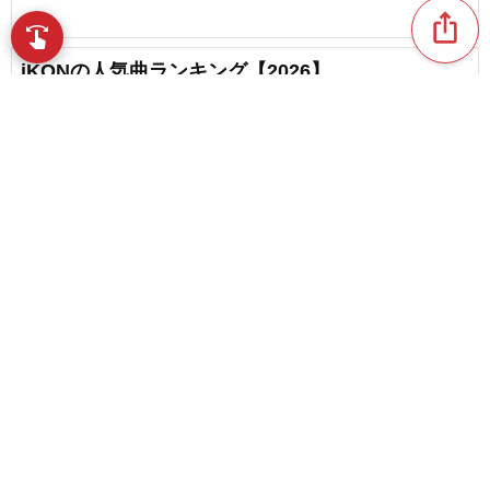
ios_share
swipe
指先で音楽をブラウズ
iKONの人気曲ランキング【2026】
favorite_border
1
2017年結成の多国籍グループ！THE BOYZの人気
曲
content_copy
超大型プロジェクトから誕生！ENHYPENの人気
play_arrow
曲ランキング
favorite_border
9
favorite_border
YouTubeショートを彩るK-POP・韓国の人気曲
favorite_border
25
『Girls Planet 999』で結成！Kep1erの人気曲