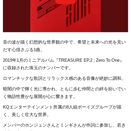
音の波が描く幻想的な世界観の中で、希望と未来への光を見い
だす心揺さぶる1曲。
2019年1月のミニアルバム『TREASURE EP.2 : Zero To One』
に収録された珠玉のナンバーです。
ロマンチックな歌詞とリラックス感のある音像が絶妙に調和。
暗闇の中で輝く光に導かれ、ともに歩む仲間との絆を紡いでい
く物語性豊かな展開が心に響きます。
KQエンターテインメント所属の8人組ボーイズグループが描
く、美しく壮大な世界。
メンバーのホンジュンさんとミンギさんが作詞に参加し、若き