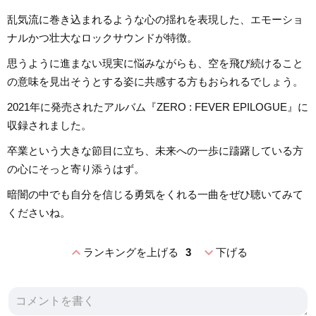
乱気流に巻き込まれるような心の揺れを表現した、エモーショ
ナルかつ壮大なロックサウンドが特徴。
思うように進まない現実に悩みながらも、空を飛び続けること
の意味を見出そうとする姿に共感する方もおられるでしょう。
2021年に発売されたアルバム『ZERO : FEVER EPILOGUE』に
収録されました。
卒業という大きな節目に立ち、未来への一歩に躊躇している方
の心にそっと寄り添うはず。
暗闇の中でも自分を信じる勇気をくれる一曲をぜひ聴いてみて
くださいね。
expand_less
expand_more
ランキングを上げる
3
下げる