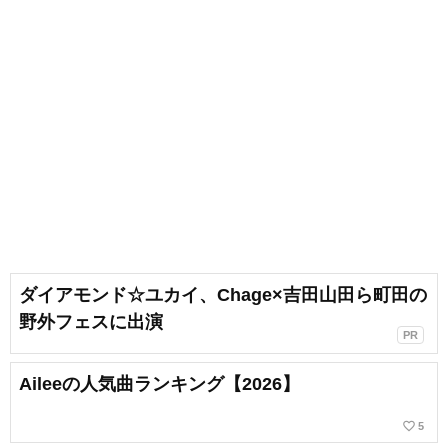
ダイアモンド☆ユカイ、Chage×吉田山田ら町田の
野外フェスに出演
PR
Aileeの人気曲ランキング【2026】
favorite_border
5