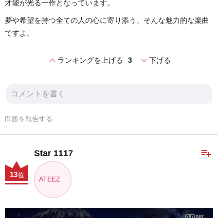
才能が光る一作となっています。
夢や希望を持つ全ての人の心に寄り添う、そんな魅力的な楽曲
ですよ。
expand_less
expand_more
ランキングを上げる
3
下げる
問題を報告する
playlist_add
Star 1117
13
位
ATEEZ