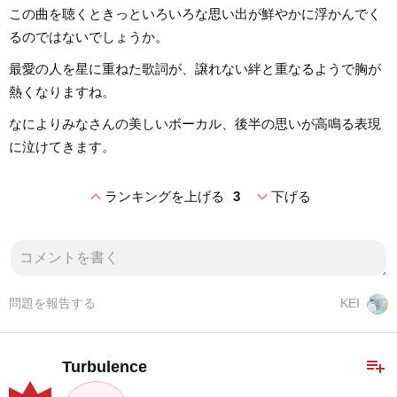
この曲を聴くときっといろいろな思い出が鮮やかに浮かんでく
るのではないでしょうか。
最愛の人を星に重ねた歌詞が、譲れない絆と重なるようで胸が
熱くなりますね。
なによりみなさんの美しいボーカル、後半の思いが高鳴る表現
に泣けてきます。
expand_less
expand_more
ランキングを上げる
3
下げる
問題を報告する
KEI
playlist_add
Turbulence