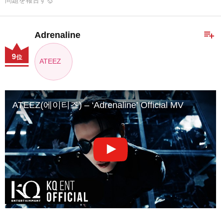
問題を報告する
playlist_add
Adrenaline
9
位
ATEEZ
ATEEZ(에이티즈) – ‘Adrenaline’ Official MV