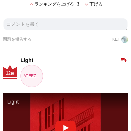
expand_less
expand_more
ランキングを上げる
3
下げる
問題を報告する
KEI
playlist_add
Light
12
位
ATEEZ
Light