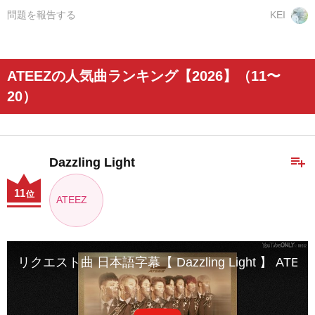
問題を報告する
KEI
ATEEZの人気曲ランキング【2026】（11〜
20）
playlist_add
Dazzling Light
11
位
ATEEZ
リクエスト曲 日本語字幕【 Dazzling Light 】 ATEE