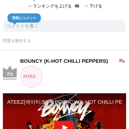
expand_less
expand_more
ランキングを上げる
46
下げる
気軽にコメント
問題を報告する
playlist_add
BOUNCY (K-HOT CHILLI PEPPERS)
2
位
ATEEZ
ATEEZ(에이티즈) – ‘BOUNCY (K-HOT CHILLI PEPPER