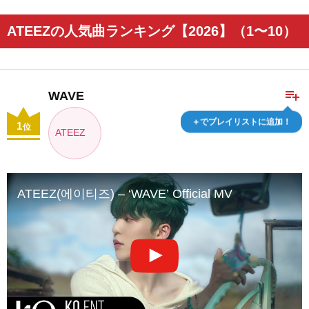
ATEEZの人気曲ランキング【2026】（1〜10）
playlist_add
WAVE
＋でプレイリストに追加！
1
位
ATEEZ
ATEEZ(에이티즈) – ‘WAVE’ Official MV