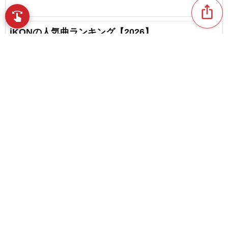
ios_share
swipe
指先で音楽をブラウズ
iKONの人気曲ランキング【2026】
favorite_border
1
2017年結成の多国籍グループ！THE BOYZの人気
曲
content_copy
超大型プロジェクトから誕生！ENHYPENの人気
play_arrow
曲ランキング
favorite_border
9
favorite_border
YouTubeショートを彩るK-POP・韓国の人気曲
favorite_border
25
『Girls Planet 999』で結成！Kep1erの人気曲