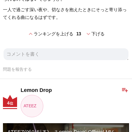
一人で過ごす深い夜や、切なさを抱えたときにそっと寄り添っ
てくれる曲になるはずです。
expand_less
expand_more
ランキングを上げる
13
下げる
問題を報告する
playlist_add
Lemon Drop
4
位
ATEEZ
ATEEZ(에이티즈) – ‘Lemon Drop’ Official MV