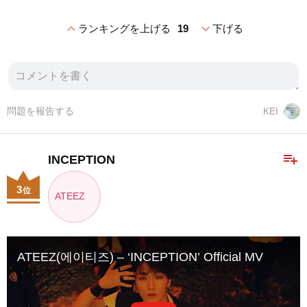
expand_less
expand_more
ランキングを上げる
19
下げる
問題を報告する
KEI
playlist_add
INCEPTION
3
位
ATEEZ
ATEEZ(에이티즈) – ‘INCEPTION’ Official MV