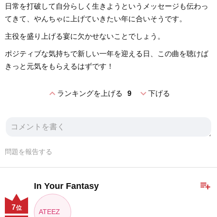
日常を打破して自分らしく生きようというメッセージも伝わっ
てきて、やんちゃに上げていきたい年に合いそうです。
主役を盛り上げる宴に欠かせないことでしょう。
ポジティブな気持ちで新しい一年を迎える日、この曲を聴けば
きっと元気をもらえるはずです！
expand_less
expand_more
ランキングを上げる
9
下げる
問題を報告する
playlist_add
In Your Fantasy
7
位
ATEEZ