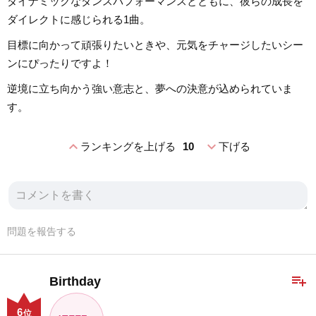
ダイナミックなダンスパフォーマンスとともに、彼らの成長を
ダイレクトに感じられる1曲。
目標に向かって頑張りたいときや、元気をチャージしたいシー
ンにぴったりですよ！
逆境に立ち向かう強い意志と、夢への決意が込められていま
す。
expand_less
expand_more
ランキングを上げる
10
下げる
問題を報告する
playlist_add
Birthday
6
位