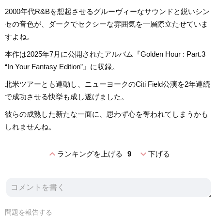
2000年代R&Bを想起させるグルーヴィーなサウンドと鋭いシン
セの音色が、ダークでセクシーな雰囲気を一層際立たせていま
すよね。
本作は2025年7月に公開されたアルバム『Golden Hour : Part.3
“In Your Fantasy Edition”』に収録。
北米ツアーとも連動し、ニューヨークのCiti Field公演を2年連続
で成功させる快挙も成し遂げました。
彼らの成熟した新たな一面に、思わず心を奪われてしまうかも
しれませんね。
expand_less
expand_more
ランキングを上げる
9
下げる
問題を報告する