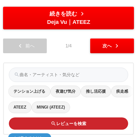
chevron_right
続きを読む
Deja Vu
ATEEZ
chevron_left
chevron_right
前へ
1/4
次へ
search
テンション上げる
夜遊び気分
推し活応援
疾走感
ATEEZ
MINGI (ATEEZ)
search
レビューを検索