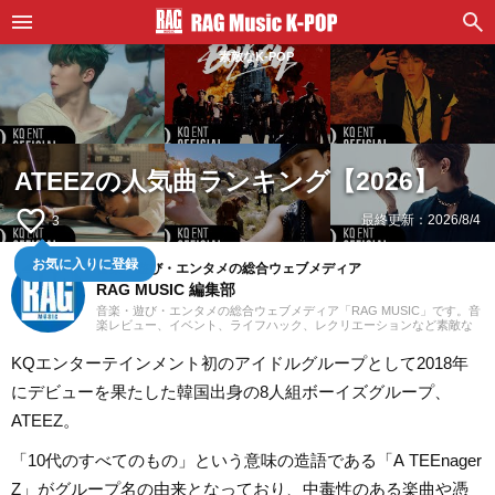
素敵なK-POP
ATEEZの人気曲ランキング【2026】
favorite_border
最終更新：
2026/8/4
3
お気に入りに登録
音楽・遊び・エンタメの総合ウェブメディア
RAG MUSIC 編集部
音楽・遊び・エンタメの総合ウェブメディア「RAG MUSIC」です。音
楽レビュー、イベント、ライフハック、レクリエーションなど素敵な
エンタメ情報をお届けします。
KQエンターテインメント初のアイドルグループとして2018年
にデビューを果たした韓国出身の8人組ボーイズグループ、
ATEEZ。
「10代のすべてのもの」という意味の造語である「A TEEnager
Z」がグループ名の由来となっており、中毒性のある楽曲や憑