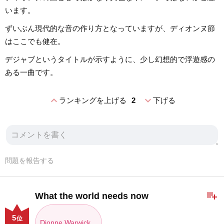
います。
ずいぶん現代的な音の作り方となっていますが、ディオンヌ節
はここでも健在。
デジャブというタイトルが示すように、少し幻想的で浮遊感の
ある一曲です。
expand_less
expand_more
ランキングを上げる
2
下げる
問題を報告する
playlist_add
What the world needs now
5
位
Dionne Warwick