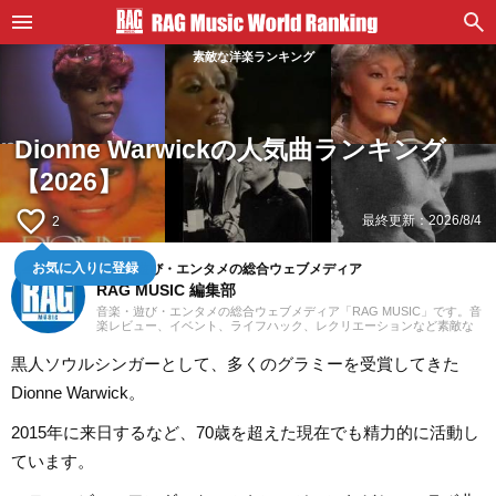
素敵な洋楽ランキング
Dionne Warwickの人気曲ランキング
【2026】
favorite_border
最終更新：
2026/8/4
2
音楽・遊び・エンタメの総合ウェブメディア
お気に入りに登録
RAG MUSIC 編集部
音楽・遊び・エンタメの総合ウェブメディア「RAG MUSIC」です。音
楽レビュー、イベント、ライフハック、レクリエーションなど素敵な
エンタメ情報をお届けします。
黒人ソウルシンガーとして、多くのグラミーを受賞してきた
Dionne Warwick。
2015年に来日するなど、70歳を超えた現在でも精力的に活動し
ています。