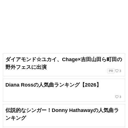
ダイアモンド☆ユカイ、Chage×吉田山田ら町田の
野外フェスに出演
favorite_border
PR
3
Diana Rossの人気曲ランキング【2026】
favorite_border
3
伝説的なシンガー！Donny Hathawayの人気曲ラ
ンキング