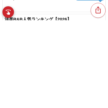
ios_share
favorite_border
21
swipe
指先で音楽をブラウズ
洋楽R&B人気ランキング【2026】
favorite_border
16
David Bowieの人気曲ランキング【2026】
favorite_border
content_copy
4
One Directionのラブソング・人気曲ランキング
play_arrow
【2026】
favorite_border
7
favorite_border
【50代】人気の洋楽ランキング【世代別】
favorite_border
2
Ed Sheeranの泣ける歌・号泣ソング・人気曲ラン