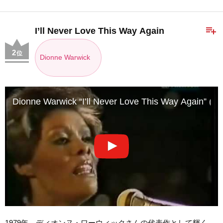
playlist_add
I’ll Never Love This Way Again
2
位
Dionne Warwick
Dionne Warwick “I’ll Never Love This Way Again” (
1979年、ディオンヌ・ワーウィックさんの代表作として輝く