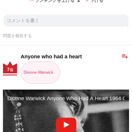
expand_less
expand_more
ランキングを上げる
2
下げる
問題を報告する
playlist_add
Anyone who had a heart
7
位
Dionne Warwick
Dionne Warwick Anyone Who Had A Heart 1964 Origi