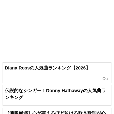
Diana Rossの人気曲ランキング【2026】
favorite_border
3
伝説的なシンガー！Donny Hathawayの人気曲ラ
ンキング
【涙腺崩壊】心が震えるほど泣ける歌＆歌詞が心