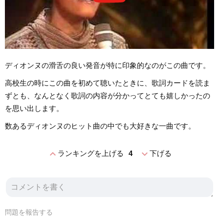
ディオンヌの滑舌の良い発音が特に印象的なのがこの曲です。
高校生の時にこの曲を初めて聴いたときに、歌詞カードを読ま
ずとも、なんとなく歌詞の内容が分かってとても嬉しかったの
を思い出します。
数あるディオンヌのヒット曲の中でも大好きな一曲です。
expand_less
expand_more
ランキングを上げる
4
下げる
問題を報告する