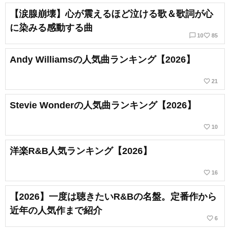
【涙腺崩壊】心が震えるほど泣ける歌＆歌詞が心
に染みる感動する曲
chat_bubble_outline
favorite_border
10
85
Andy Williamsの人気曲ランキング【2026】
favorite_border
21
Stevie Wonderの人気曲ランキング【2026】
favorite_border
10
洋楽R&B人気ランキング【2026】
favorite_border
16
【2026】一度は聴きたいR&Bの名盤。定番作から
近年の人気作まで紹介
favorite_border
6