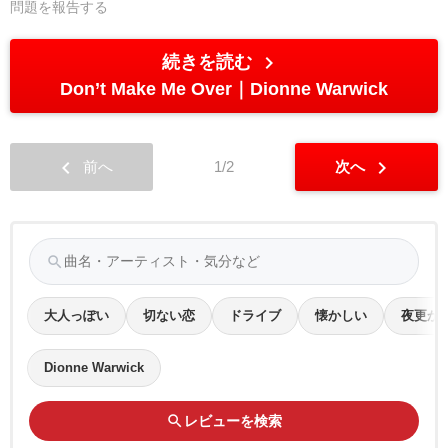
問題を報告する
chevron_right
続きを読む
Don’t Make Me Over
Dionne Warwick
chevron_left
chevron_right
前へ
1/2
次へ
search
大人っぽい
切ない恋
ドライブ
懐かしい
夜更か
Dionne Warwick
search
レビューを検索