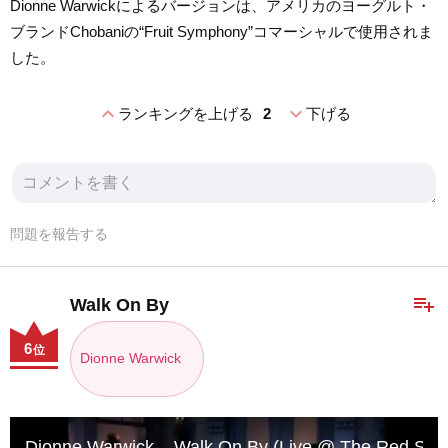
Dionne Warwickによるバージョンは、アメリカのヨーグルト・
ブランドChobaniの“Fruit Symphony”コマーシャルで使用されま
した。
expand_less
expand_more
ランキングを上げる
2
下げる
問題を報告する
playlist_add
Walk On By
6
位
Dionne Warwick
Dionne Warwick – Walk On By (Live @ The Red Ske