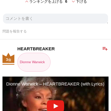
expand_less
expand_more
ランキングを上げる
6
下げる
問題を報告する
playlist_add
HEARTBREAKER
3
位
Dionne Warwick
Dionne Warwick – HEARTBREAKER (with Lyrics)