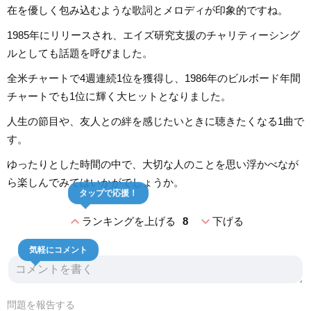
在を優しく包み込むような歌詞とメロディが印象的ですね。
1985年にリリースされ、エイズ研究支援のチャリティーシング
ルとしても話題を呼びました。
全米チャートで4週連続1位を獲得し、1986年のビルボード年間
チャートでも1位に輝く大ヒットとなりました。
人生の節目や、友人との絆を感じたいときに聴きたくなる1曲で
す。
ゆったりとした時間の中で、大切な人のことを思い浮かべなが
ら楽しんでみてはいかがでしょうか。
タップで応援！
expand_less
expand_more
ランキングを上げる
8
下げる
気軽にコメント
問題を報告する