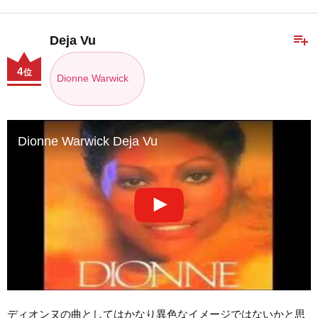
playlist_add
Deja Vu
4
位
Dionne Warwick
Dionne Warwick Deja Vu
ディオンヌの曲としてはかなり異色なイメージではないかと思