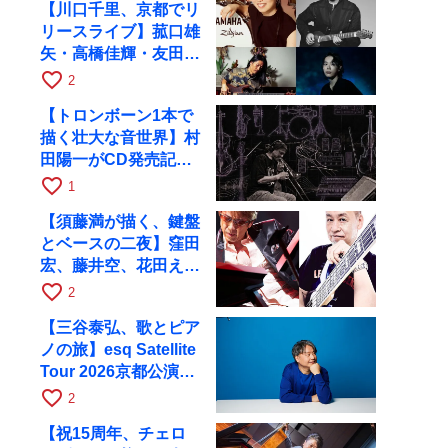
【川口千里、京都でリ
リースライブ】菰口雄
矢・高橋佳輝・友田ジ
ュンと9月28日にRAG
favorite_border
2
へ
【トロンボーン1本で
描く壮大な音世界】村
田陽一がCD発売記念
ツアーで9月4日に京
favorite_border
1
都へ
【須藤満が描く、鍵盤
とベースの二夜】窪田
宏、藤井空、花田えみ
と京都RAGで共演
favorite_border
2
【三谷泰弘、歌とピア
ノの旅】esq Satellite
Tour 2026京都公演を
10月に開催
favorite_border
2
【祝15周年、チェロ