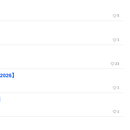
favorite_border
5
favorite_border
1
favorite_border
23
2026】
favorite_border
1
】
favorite_border
1