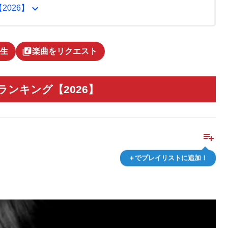
expand_more
【2026】
library_music
生
楽曲をリクエスト
気曲ランキング【2026】
playlist_add
＋でプレイリストに追加！