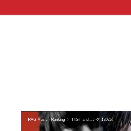
RAG Music - Ranking
HIGH and...ング【2026】