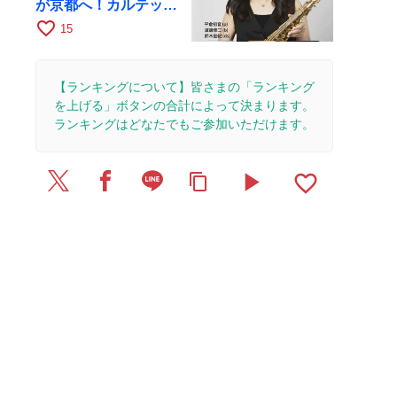
が京都へ！カルテッ
ト・ツアー京都公演を
favorite_border
15
10月28日に開催
【ランキングについて】皆さまの「ランキング
を上げる」ボタンの合計によって決まります。
ランキングはどなたでもご参加いただけます。
play_arrow
favorite_border
content_copy