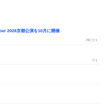
Tour 2026京都公演を10月に開催
favorite_border
PR
1
】
favorite_border
1