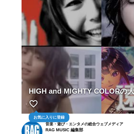
HIGH and MIGHTY COLO
favorite_border
お気に入りに登録
音楽・遊び・エンタメの総合ウェブメディア
RAG MUSIC 編集部