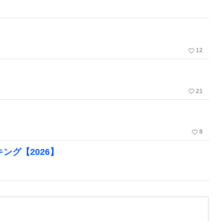
favorite_border
12
favorite_border
21
favorite_border
8
ング【2026】