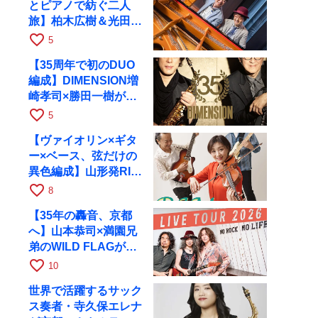
とピアノで紡ぐ二人
旅】柏木広樹＆光田健
一が11月12日に京都
favorite_border
5
RAGへ
【35周年で初のDUO
編成】DIMENSION増
崎孝司×勝田一樹が10
月11日に京都RAGへ
favorite_border
5
【ヴァイオリン×ギタ
ー×ベース、弦だけの
異色編成】山形発RIM
が初全国ツアーで8月
favorite_border
8
17日にRAGへ
【35年の轟音、京都
へ】山本恭司×満園兄
弟のWILD FLAGが8
月6日にRAGでライブ
favorite_border
10
世界で活躍するサック
ス奏者・寺久保エレナ