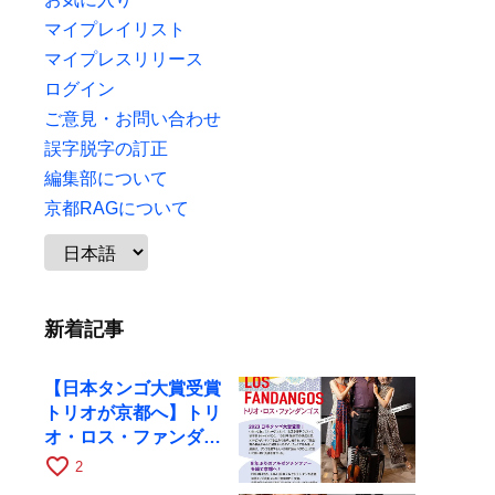
マイプレイリスト
マイプレスリリース
ログイン
ご意見・お問い合わせ
誤字脱字の訂正
編集部について
京都RAGについて
新着記事
【日本タンゴ大賞受賞
トリオが京都へ】トリ
オ・ロス・ファンダン
ゴスが10月9日にRAG
favorite_border
2
で公演