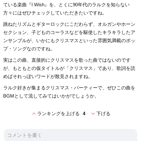
ている楽曲『I Wish』を、とくに90年代のラルクを知らない
方々にはぜひチェックしていただきたいですね。
跳ねたリズムとギターロックにこだわらず、オルガンやホーン
セクション、子どものコーラスなどを駆使したキラキラしたア
ンサンブルが、いかにもクリスマスといった雰囲気満載のポッ
プ・ソングなのですね。
実はこの曲、直接的にクリスマスを歌った曲ではないのです
が、もともとの仮タイトルが「クリスマス」であり、歌詞を読
めばそれっぽいワードが散見されますね。
ラルク好きが集まるクリスマス・パーティーで、ぜひこの曲を
BGMとして流してみてはいかがでしょうか。
expand_less
expand_more
ランキングを上げる
4
下げる