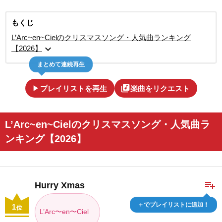
もくじ
L’Arc~en~Cielのクリスマスソング・人気曲ランキング
expand_more
【2026】
まとめて連続再生
play_arrow
library_music
プレイリストを再生
楽曲をリクエスト
L’Arc~en~Cielのクリスマスソング・人気曲ラ
ンキング【2026】
playlist_add
Hurry Xmas
＋でプレイリストに追加！
1
位
L’Arc〜en〜Ciel