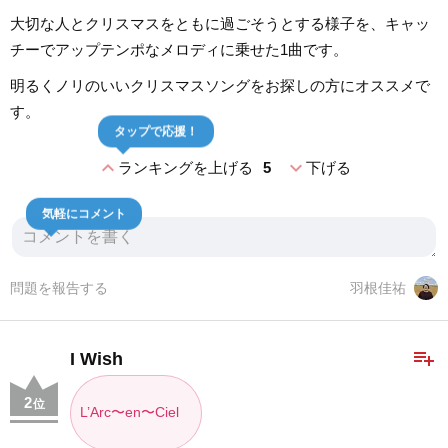
大切な人とクリスマスをともに過ごそうとする様子を、キャッ
チーでアップテンポなメロディに乗せた1曲です。
明るくノリのいいクリスマスソングをお探しの方にオススメで
す。
タップで応援！
expand_less
expand_more
ランキングを上げる
5
下げる
気軽にコメント
問題を報告する
羽根佳祐
playlist_add
I Wish
2
位
L’Arc〜en〜Ciel