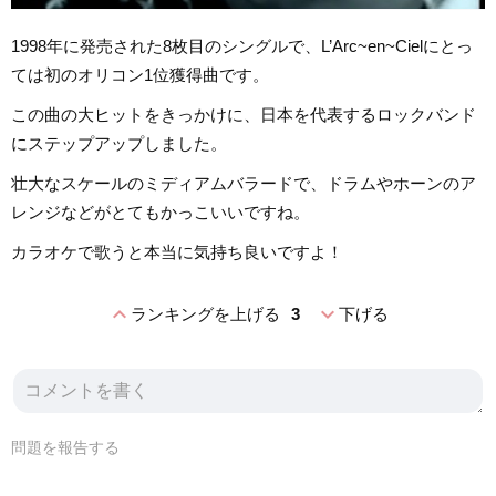
1998年に発売された8枚目のシングルで、L’Arc~en~Cielにとっ
ては初のオリコン1位獲得曲です。
この曲の大ヒットをきっかけに、日本を代表するロックバンド
にステップアップしました。
壮大なスケールのミディアムバラードで、ドラムやホーンのア
レンジなどがとてもかっこいいですね。
カラオケで歌うと本当に気持ち良いですよ！
expand_less
expand_more
ランキングを上げる
3
下げる
問題を報告する