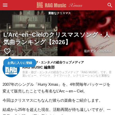
素敵なクリスマス
L'Arc~en~Cielのクリスマスソング・人
気曲ランキング【2026】
favorite_border
最終更新：
2026/8/4
1
お気に入りに登録
音楽・遊び・エンタメの総合ウェブメディア
RAG MUSIC 編集部
音楽・遊び・エンタメの総合ウェブメディア「RAG MUSIC」です。音
楽レビュー、イベント、ライフハック、レクリエーションなど素敵な
エンタメ情報をお届けします。
2007年のシングル「Hurry Xmas」を、4年間毎年パッケージを
変えて販売したことでも有名なL’Arc～en～Ciel。
今回はクリスマスにちなんだ彼らの楽曲をご紹介します。
結成から25年を超えた現在、活動再開が待ち遠しいですが、一