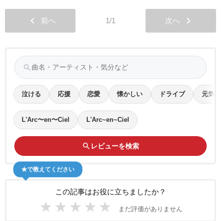
chevron_left
chevron_right
前へ
1/1
次へ
search
泣ける
応援
恋愛
懐かしい
ドライブ
元気
L'Arc〜en〜Ciel
L'Arc~en~Ciel
search
レビューを検索
★で教えてください
この記事はお役に立ちましたか？
★
★
★
★
★
まだ評価がありません