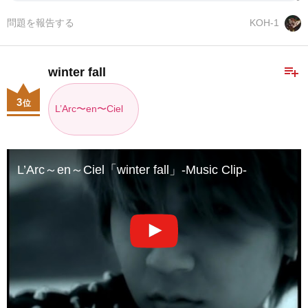
問題を報告する
KOH-1
playlist_add
winter fall
3
位
L’Arc〜en〜Ciel
L’Arc～en～Ciel「winter fall」-Music Clip-