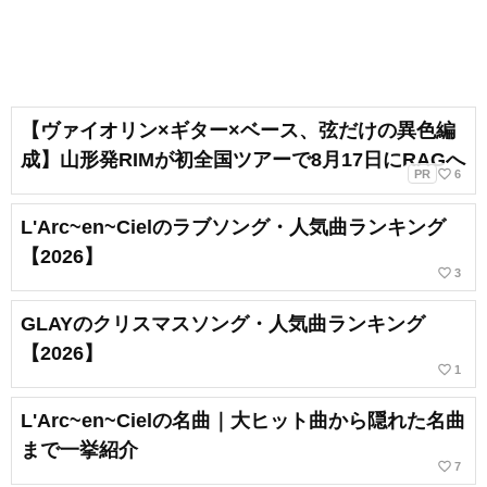
【ヴァイオリン×ギター×ベース、弦だけの異色編
成】山形発RIMが初全国ツアーで8月17日にRAGへ
favorite_border
PR
6
L'Arc~en~Cielのラブソング・人気曲ランキング
【2026】
favorite_border
3
GLAYのクリスマスソング・人気曲ランキング
【2026】
favorite_border
1
L'Arc~en~Cielの名曲｜大ヒット曲から隠れた名曲
まで一挙紹介
favorite_border
7