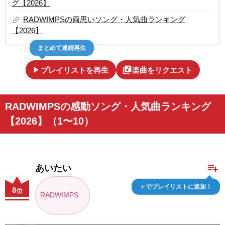
グ【2026】
link
RADWIMPSの両思いソング・人気曲ランキング
【2026】
まとめて連続再生
play_arrow
library_music
プレイリストを再生
楽曲をリクエスト
RADWIMPSの感動ソング・人気曲ランキング
【2026】（1〜10）
playlist_add
あいたい
＋でプレイリストに追加！
8
位
RADWIMPS