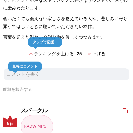
り、ピアノと重厚なストリングスの静かなサウンドが、深く心
に染みわたります。
会いたくても会えない寂しさを抱えている人や、悲しみに寄り
添ってほしいときに聴いていただきたい本作。
言葉を超えた温かい余韻が胸を優しくつつみます。
タップで応援！
expand_less
expand_more
ランキングを上げる
25
下げる
気軽にコメント
問題を報告する
playlist_add
スパークル
9
位
RADWIMPS