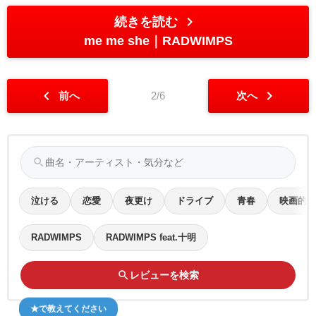
chevron_right
続きを読む
me me she
RADWIMPS
chevron_left
chevron_right
前へ
2/6
次へ
search
泣ける
恋愛
夜更け
ドライブ
青春
映画的
RADWIMPS
RADWIMPS feat.十明
search
レビューを検索
★で教えてください