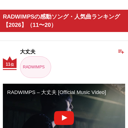
RADWIMPSの感動ソング・人気曲ランキング
【2026】（11〜20）
playlist_add
大丈夫
11
位
RADWIMPS
RADWIMPS – 大丈夫 [Official Music Video]