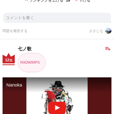
expand_less
expand_more
ランキングを上げる
19
下げる
問題を報告する
ささしな
playlist_add
七ノ歌
12
位
RADWIMPS
Nanoka