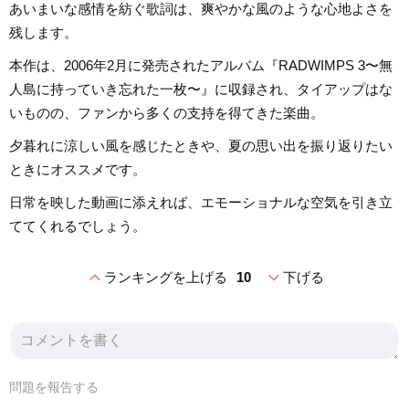
あいまいな感情を紡ぐ歌詞は、爽やかな風のような心地よさを
残します。
本作は、2006年2月に発売されたアルバム『RADWIMPS 3〜無
人島に持っていき忘れた一枚〜』に収録され、タイアップはな
いものの、ファンから多くの支持を得てきた楽曲。
夕暮れに涼しい風を感じたときや、夏の思い出を振り返りたい
ときにオススメです。
日常を映した動画に添えれば、エモーショナルな空気を引き立
ててくれるでしょう。
expand_less
expand_more
ランキングを上げる
10
下げる
問題を報告する