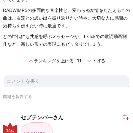
RADWIMPSの多面的な音楽性と、変わらぬ友情をたたえるこの
曲は、友達との思い出を振り返りたい時や、大切な人に感謝の
気持ちを伝えたい時に最適です。
どの世代にも共感を呼ぶメッセージが、TikTokでの歌詞動画制
作など、新しい形での表現にもピッタリでしょう。
expand_less
expand_more
ランキングを上げる
11
下げる
問題を報告する
playlist_add
セプテンバーさん
14
位