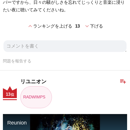
バーですから、日々の騒がしさを忘れてじっくりと音楽に浸り
たい夜に聴いてみてくださいね。
expand_less
expand_more
ランキングを上げる
13
下げる
問題を報告する
playlist_add
リユニオン
13
位
RADWIMPS
Reunion