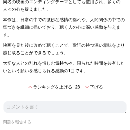
同名の映画のエンディングテーマとしても使用され、多くの
人々の心を捉えました。
本作は、日常の中での微妙な感情の揺れや、人間関係の中での
気づきを繊細に描いており、聴く人の心に深い感動を与えま
す。
映画を見た後に改めて聴くことで、歌詞の持つ深い意味をより
感じ取ることができるでしょう。
大切な人との別れを惜しむ気持ちや、限られた時間を共有した
いという願いを感じられる感動の1曲です。
expand_less
expand_more
ランキングを上げる
23
下げる
問題を報告する