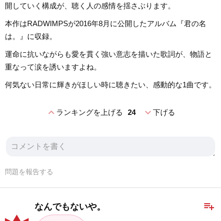
開していく構成が、聴く人の感情を揺さぶります。
本作はRADWIMPSが2016年8月に公開したアルバム『君の名
は。』に収録。
運命に抗いながらも愛を貫く強い意志を描いた歌詞が、物語と
重なって涙を誘いますよね。
何気ない日常に輝きがほしい時に聴きたい、感動的な1曲です。
expand_less
expand_more
ランキングを上げる
24
下げる
問題を報告する
playlist_add
なんでもないや。