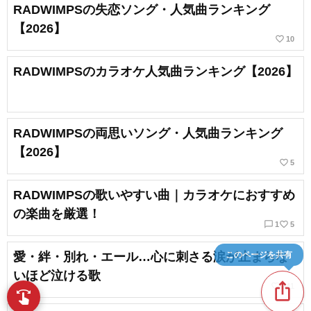
RADWIMPSの失恋ソング・人気曲ランキング
【2026】
favorite_border
10
RADWIMPSのカラオケ人気曲ランキング【2026】
RADWIMPSの両思いソング・人気曲ランキング
【2026】
favorite_border
5
RADWIMPSの歌いやすい曲｜カラオケにおすすめ
の楽曲を厳選！
chat_bubble_outline
favorite_border
1
5
このページを共有
愛・絆・別れ・エール…心に刺さる涙が止まらな
いほど泣ける歌
ios_share
favorite_border
341
swipe
指先で音楽をブラウズ