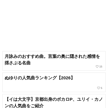
月詠みのおすすめ曲。言葉の奥に隠された感情を
揺さぶる名曲
favorite_border
15
ぬゆりの人気曲ランキング【2026】
favorite_border
5
【イは大文字】京都出身のボカロP、ユリイ・カノ
ンの人気曲をご紹介