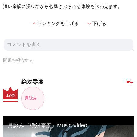
深い余韻に浸りながら心揺さぶられる体験を味わえます。
expand_less
expand_more
ランキングを上げる
下げる
問題を報告する
playlist_add
絶対零度
17
位
月詠み
月詠み『絶対零度』Music Video