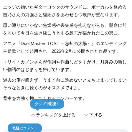
エッジの効いたギターロックのサウンドに、ボーカルを務める
吉乃さんの力強さと繊細さをあわせもつ歌声が重なります。
思い通りにいかない焦燥感や喪失感を抱えながらも、懸命に前
を向いて今日を生き抜こうとする意志が描かれたこの楽曲。
アニメ『Duel Masters LOST ～忘却の太陽～』のエンディング
主題歌として起用され、2026年2月に公開された作品です。
ユリイ・カノンさんが作詞や作曲などを手がけ、月詠みの新し
い物語のはじまりを告げています。
過去の傷が癒えず、うまく前に進めないと立ち止まってしまい
そうなときに聴くのがオススメですよ。
背中を力強く押してくれるナンバーです。
タップで応援！
expand_less
expand_more
ランキングを上げる
下げる
気軽にコメント