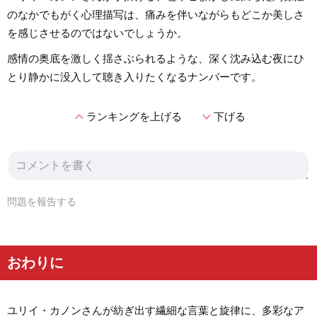
のなかでもがく心理描写は、痛みを伴いながらもどこか美しさ
を感じさせるのではないでしょうか。
感情の奥底を激しく揺さぶられるような、深く沈み込む夜にひ
とり静かに没入して聴き入りたくなるナンバーです。
expand_less
expand_more
ランキングを上げる
下げる
問題を報告する
おわりに
ユリイ・カノンさんが紡ぎ出す繊細な言葉と旋律に、多彩なア