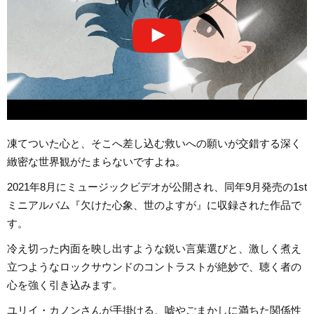
凍てついた心と、そこへ差し込む救いへの願いが交錯する深く
緻密な世界観がたまらないですよね。
2021年8月にミュージックビデオが公開され、同年9月発売の1st
ミニアルバム『欠けた心象、世のよすが』に収録された作品で
す。
冷え切った内面を映し出すような鋭い言葉選びと、激しく煮え
立つようなロックサウンドのコントラストが絶妙で、聴く者の
心を強く引き込みます。
ユリイ・カノンさんが手掛ける、嘘やごまかしに満ちた関係性