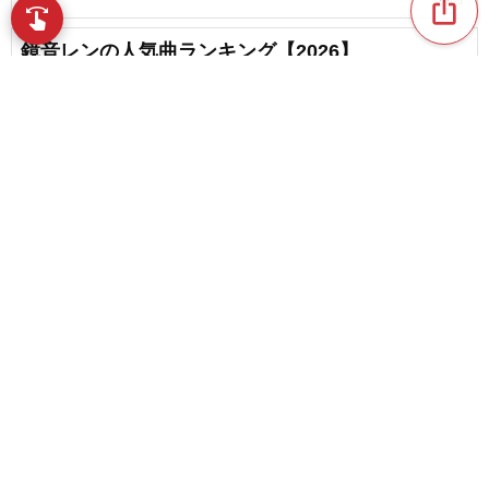
ios_share
favorite_border
85
swipe
指先で音楽をブラウズ
鏡音レンの人気曲ランキング【2026】
favorite_border
18
Sound Horizonの人気曲ランキング【2026】
content_copy
Kanariaの人気曲ランキング【2026】
play_arrow
favorite_border
9
favorite_border
まふまふの人気曲ランキング【2026】
favorite_border
11
ぼくのりりっくのぼうよみの人気曲ランキング
【2026】