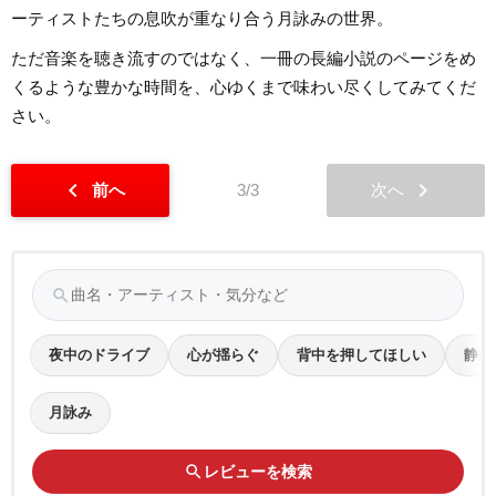
ーティストたちの息吹が重なり合う月詠みの世界。
ただ音楽を聴き流すのではなく、一冊の長編小説のページをめ
くるような豊かな時間を、心ゆくまで味わい尽くしてみてくだ
さい。
chevron_left
chevron_right
前へ
3/3
次へ
search
夜中のドライブ
心が揺らぐ
背中を押してほしい
静寂
月詠み
search
レビューを検索