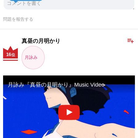
問題を報告する
playlist_add
真昼の月明かり
16
位
月詠み
月詠み『真昼の月明かり』Music Video