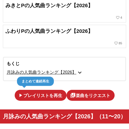
みきとPの人気曲ランキング【2026】
favorite_border
4
ふわりPの人気曲ランキング【2026】
favorite_border
85
もくじ
expand_more
月詠みの人気曲ランキング【2026】
まとめて連続再生
play_arrow
library_music
プレイリストを再生
楽曲をリクエスト
月詠みの人気曲ランキング【2026】（11〜20）