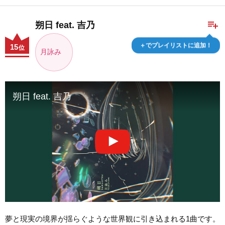
playlist_add
朔日 feat. 吉乃
＋でプレイリストに追加！
15
位
月詠み
朔日 feat. 吉乃
夢と現実の境界が揺らぐような世界観に引き込まれる1曲です。