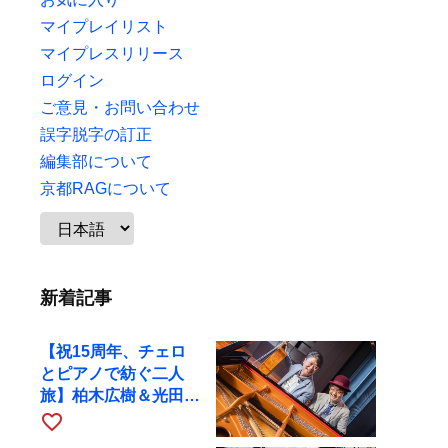
マイプレイリスト
マイプレスリリース
ログイン
ご意見・お問い合わせ
誤字脱字の訂正
編集部について
京都RAGについて
新着記事
【祝15周年、チェロ
とピアノで紡ぐ二人
旅】柏木広樹＆光田健
一が11月12日に京都
favorite_border
RAGへ