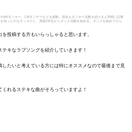
やMVダンサー、CMダンサーなどを経験。現在もダンサー活動を続けると同時に記事
を知ったのをキッカケに、高校2年生からダンス活動を始める。ダンスを始めてから
Bやラップ、オルタナティブ系の音楽まで、主にダンスで使用される曲も聴き始める。小
味でカラオケにもよく行きます！現在では邦楽ロックやラップ、さらにはK-POPまで
出を投稿する方もいらっしゃると思います。
ステキなラブソングを紹介していきます！
稿したいと考えている方には特にオススメなので最後まで見
てくれるステキな曲がそろっていますよ！