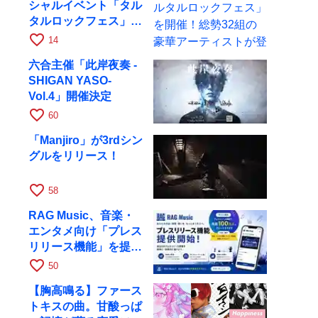
シャルイベント「タル
タルロックフェス」を
開催！総勢32組の豪
favorite_border
14
華アーティストが登場
六合主催「此岸夜奏 -
SHIGAN YASO-
Vol.4」開催決定
favorite_border
60
「Manjiro」が3rdシン
グルをリリース！
favorite_border
58
RAG Music、音楽・
エンタメ向け「プレス
リリース機能」を提供
開始
favorite_border
50
【胸高鳴る】ファース
トキスの曲。甘酸っぱ