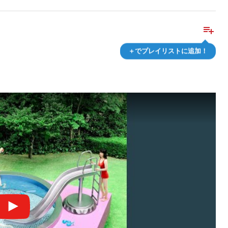
playlist_add
＋でプレイリストに追加！