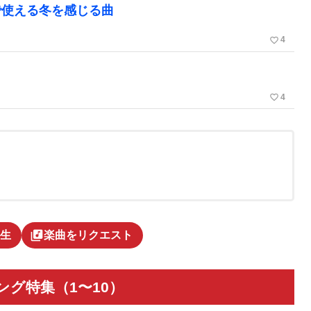
で使える冬を感じる曲
favorite_border
4
favorite_border
4
library_music
生
楽曲をリクエスト
グ特集（1〜10）