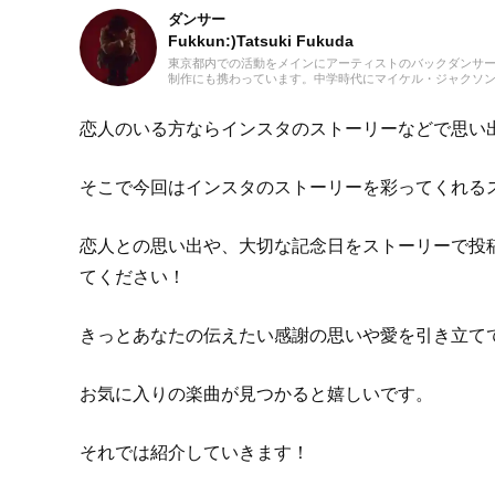
ダンサー
Fukkun:)Tatsuki Fukuda
東京都内での活動をメインにアーティストのバックダンサー
制作にも携わっています。中学時代にマイケル・ジャクソン
今まで聴いていたJ-POPや邦楽ロック以外にも洋楽のR&
学生の頃は3年間合唱団に所属し、歌うことが好きなので趣
幅広くの音楽を好んで聴きます。
恋人のいる方ならインスタのストーリーなどで思い
そこで今回はインスタのストーリーを彩ってくれる
恋人との思い出や、大切な記念日をストーリーで投
てください！
きっとあなたの伝えたい感謝の思いや愛を引き立て
お気に入りの楽曲が見つかると嬉しいです。
それでは紹介していきます！