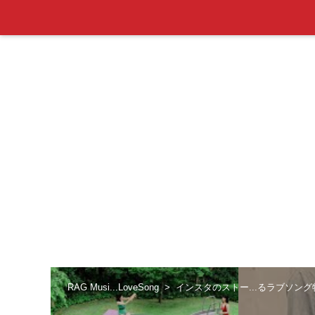
RAG Musi...LoveSong
インスタのストー...るラブソング