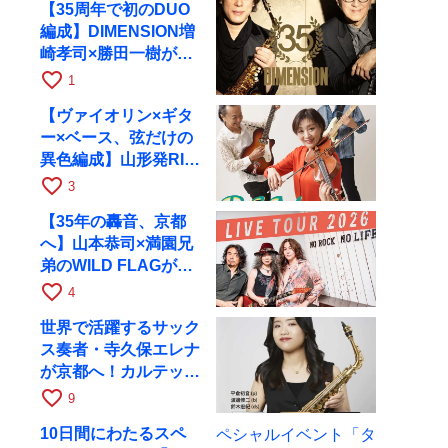
【35周年で初のDUO
編成】DIMENSION増
崎孝司×勝田一樹が10
月11日に京都RAGへ
favorite_border
1
【ヴァイオリン×ギタ
ー×ベース、弦だけの
異色編成】山形発RIM
が初全国ツアーで8月
favorite_border
3
17日にRAGへ
【35年の轟音、京都
へ】山本恭司×満園兄
弟のWILD FLAGが8
月6日にRAGでライブ
favorite_border
4
世界で活躍するサック
ス奏者・寺久保エレナ
が京都へ！カルテッ
ト・ツアー京都公演を
favorite_border
9
10月28日に開催
10日間にわたるスペ