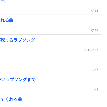
名曲
favorite_border
32
くれる曲
favorite_border
10
が深まるラブソング
chat_bubble_outline
favorite_border
1
107
favorite_border
7
エモいラブソングまで
favorite_border
9
してくれる曲