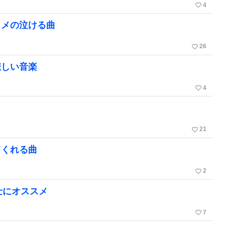
favorite_border
4
スメの泣ける曲
favorite_border
26
悲しい音楽
favorite_border
4
favorite_border
21
てくれる曲
favorite_border
2
士にオススメ
favorite_border
7