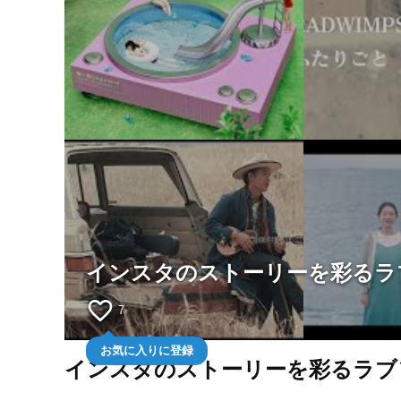
インスタのストーリーを彩るラ
favorite_border
7
お気に入りに登録
インスタのストーリーを彩るラブ