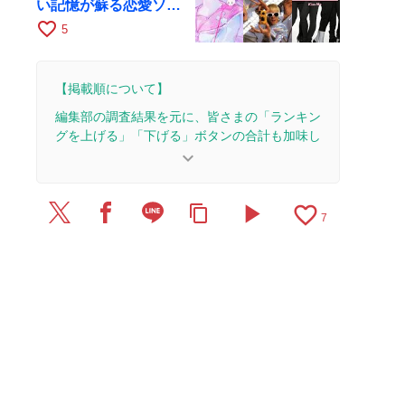
い記憶が蘇る恋愛ソン
グ
favorite_border
5
【掲載順について】
編集部の調査結果を元に、皆さまの「ランキン
グを上げる」「下げる」ボタンの合計も加味し
て決まります。
keyboard_arrow_down
【更新履歴】
play_arrow
favorite_border
content_copy
2026/5/17：4本のレビューを追加・更新。
7
2026/4/3：6本のレビューを追加・更新。
2026/3/12：1本のレビューを追加・更新。
2026/2/26：1本のレビューを追加・更新。
2026/2/18：1本のレビューを追加・更新。
2026/2/17：2本のレビューを追加・更新。
2025/12/3：1本のレビューを追加・更新。
2025/11/21：2本のレビューを追加・更新。
2025/11/20：1本のレビューを追加・更新。
2025/11/6：1本のレビューを追加・更新。
2025/9/22：2本のレビューを追加・更新。