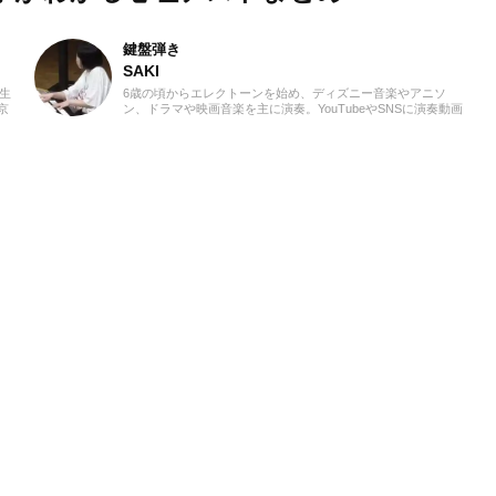
鍵盤弾き
SAKI
学生
6歳の頃からエレクトーンを始め、ディズニー音楽やアニソ
京
ン、ドラマや映画音楽を主に演奏。YouTubeやSNSに演奏動画
び、
を投稿したり、コンサート活動をしたりしています。エレクト
身に
ーンの経験を活かし、学生時代にはシンセサイザーやピアノも
現在
はじめ、学校主催のイベントにも出演。ライターとしては、音
様な
楽関連記事だけでなくさまざまなジャンルの記事に触れてきた
て学
ので、これまでの経験を活かしながら「やってみたい！」「聴
とを
いてみたい！」思えるような記事を届けられたらと思っていま
少し
す！