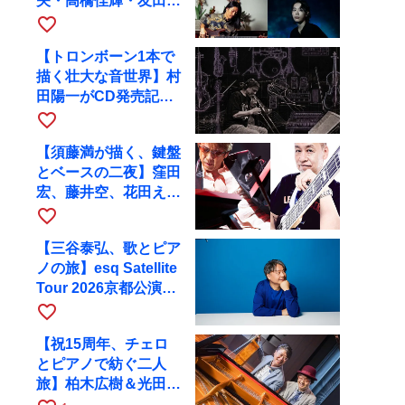
矢・高橋佳輝・友田ジ
ュンと9月28日にRAG
favorite_border
へ
【トロンボーン1本で
描く壮大な音世界】村
田陽一がCD発売記念
ツアーで9月4日に京
favorite_border
都へ
【須藤満が描く、鍵盤
とベースの二夜】窪田
宏、藤井空、花田えみ
と京都RAGで共演
favorite_border
【三谷泰弘、歌とピア
ノの旅】esq Satellite
Tour 2026京都公演を
10月に開催
favorite_border
【祝15周年、チェロ
とピアノで紡ぐ二人
旅】柏木広樹＆光田健
一が11月12日に京都