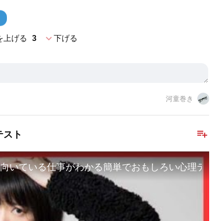
expand_more
を上げる
3
下げる
河童巻き
playlist_add
テスト
向いている仕事がわかる簡単でおもしろい心理テスト