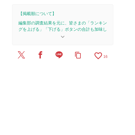
【掲載順について】
編集部の調査結果を元に、皆さまの「ランキン
グを上げる」「下げる」ボタンの合計も加味し
て決まります。
keyboard_arrow_down
【更新履歴】
favorite_border
content_copy
2025/2/20：記事全体をアップデートしました。
16
2024/10/17：15本のレビューを追加・更新して、
記事全体をアップデートしました。
2024/9/18：15本のレビューを追加・更新。
2024/8/29：記事を公開しました。