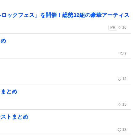
ルロックフェス」を開催！総勢32組の豪華アーティス
favorite_border
PR
16
とめ
favorite_border
7
favorite_border
12
トまとめ
favorite_border
15
テストまとめ
favorite_border
13