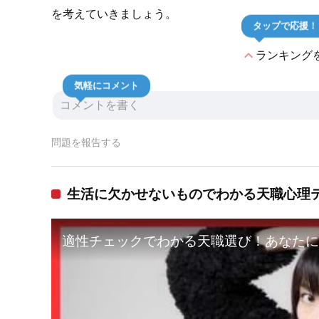
を考えていきましょう。
タップで応援！
expand_less
ランキング
気軽にコメント
問題を報告する
生活に欠かせないものでわかる天職心理
適性チェックでわかる天職選び！あなたに