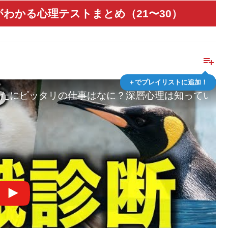
わかる心理テストまとめ（21〜30）
playlist_add
＋でプレイリストに追加！
たにピッタリの仕事はなに？深層心理は知っている