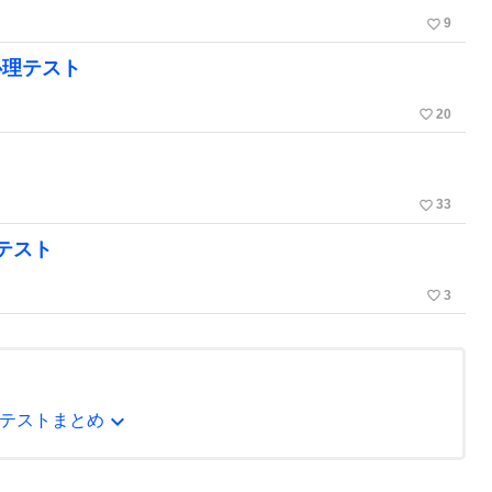
favorite_border
9
心理テスト
favorite_border
20
favorite_border
33
テスト
favorite_border
3
expand_more
テストまとめ