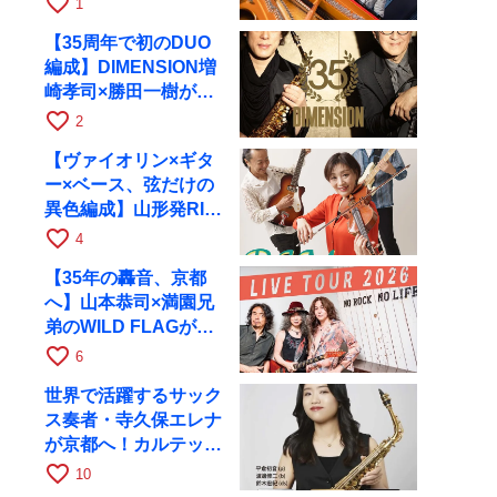
favorite_border
1
RAGへ
【35周年で初のDUO
編成】DIMENSION増
崎孝司×勝田一樹が10
月11日に京都RAGへ
favorite_border
2
【ヴァイオリン×ギタ
ー×ベース、弦だけの
異色編成】山形発RIM
が初全国ツアーで8月
favorite_border
4
17日にRAGへ
【35年の轟音、京都
へ】山本恭司×満園兄
弟のWILD FLAGが8
月6日にRAGでライブ
favorite_border
6
世界で活躍するサック
ス奏者・寺久保エレナ
が京都へ！カルテッ
ト・ツアー京都公演を
favorite_border
10
10月28日に開催