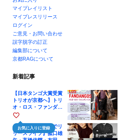
マイプレイリスト
マイプレスリリース
ログイン
ご意見・お問い合わせ
誤字脱字の訂正
編集部について
京都RAGについて
新着記事
【日本タンゴ大賞受賞
トリオが京都へ】トリ
オ・ロス・ファンダン
ゴスが10月9日にRAG
favorite_border
で公演
【川口千里、京都でリ
お気に入りに登録
リースライブ】菰口雄