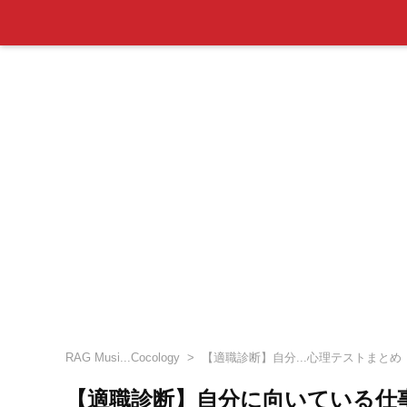
RAG Musi...Cocology
【適職診断】自分...心理テストまとめ
【適職診断】自分に向いている仕