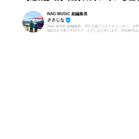
RAG MUSIC 副編集長
beenhere
ささしな
RAG MUSIC 副編集長。JFC公認ファクトチェッカー。小
&幼児を子育て中のママ、ささしなと申します。学生時代は
都科学技術専門学校で音響・照明・映像技術など幅広く学
総合的な舞台演出からクリエイティブな表現力の基礎まで
つけました。卒業後は現職である音楽制作会社に入社し、
に至るまで一貫して制作畑にて経験を積み、音楽を軸に多
業務に取り組んでいます。現在は自分なりに子育てについ
んだこと、日々子供と向き合う中で感じたことや知ったこ
活かしながら、子供向けの記事を中心に担当しています。
でもみなさんのお役に立てれば幸いです！