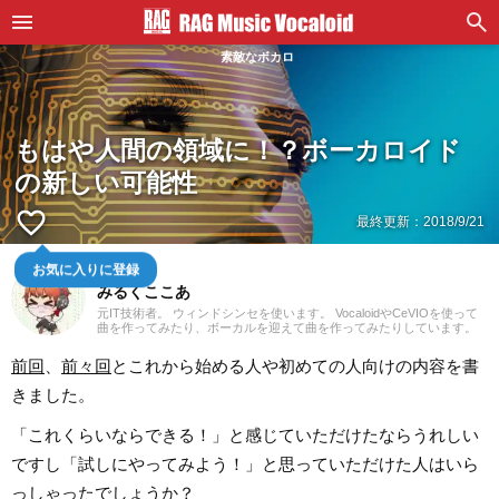
素敵なボカロ
もはや人間の領域に！？ボーカロイド
の新しい可能性
favorite_border
最終更新：
2018/9/21
お気に入りに登録
DTMer
みるくここあ
元IT技術者。 ウィンドシンセを使います。 VocaloidやCeVIOを使って
曲を作ってみたり、ボーカルを迎えて曲を作ってみたりしています。
元々楽器の練習用にオケを作るだけだった半端なDTMerでしたが
Vocaloidに出会い、その変遷に付き合っていくうちに深みに嵌っていた
前回
、
前々回
とこれから始める人や初めての人向けの内容を書
ただの音楽好きです。 Vocaloid 2 MegupoidとVocaloid 3 IA、そして
CeVIO Creative StudioのONEを使用しています。
きました。
「これくらいならできる！」と感じていただけたならうれしい
ですし「試しにやってみよう！」と思っていただけた人はいら
っしゃったでしょうか？