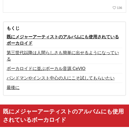
favorite_border
136
もくじ
既にメジャーアーティストのアルバムにも使用されている
ボーカロイド
第三世代以降は人間らしさも簡単に出せるようになってい
る
ボーカロイドに並ぶボーカル音源 CeVIO
バンドマンやインスト中心の人にこそ試してもらいたい
最後に
既にメジャーアーティストのアルバムにも使用
されているボーカロイド