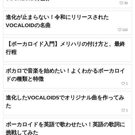
favorite_border
30
進化が止まらない！令和にリリースされた
VOCALOIDの名曲
favorite_border
102
【ボーカロイド入門】メリハリの付け方と、最終
行程
ボカロで音楽を始めたい！よくわかるボーカロイ
ドの種類と特徴
favorite_border
1
進化したVOCALOID5でオリジナル曲を作ってみ
た
favorite_border
1
ボーカロイドを英語で歌わせたい！英語の歌詞に
挑戦してみた