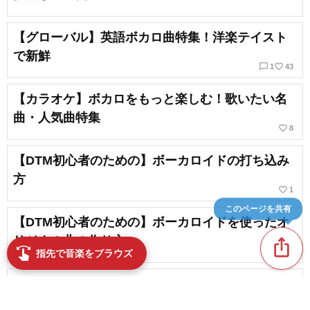
【グローバル】英語ボカロ曲特集！洋楽テイスト
で新鮮
chat_bubble_outline
favorite_border
1
43
【カラオケ】ボカロをもっと楽しむ！歌いたい名
曲・人気曲特集
favorite_border
8
【DTM初心者のための】ボーカロイドの打ち込み
方
favorite_border
1
このページを共有
【DTM初心者のための】ボーカロイドを使ったオ
リジナル曲の作り方
ios_share
swipe
favorite_border
1
指先で音楽をブラウズ
ボカロ最新リリース【2025年3月】