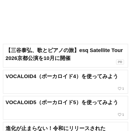
【三谷泰弘、歌とピアノの旅】esq Satellite Tour
2026京都公演を10月に開催
PR
VOCALOID4（ボーカロイド4）を使ってみよう
favorite_border
1
VOCALOID5（ボーカロイド5）を使ってみよう
favorite_border
1
進化が止まらない！令和にリリースされた