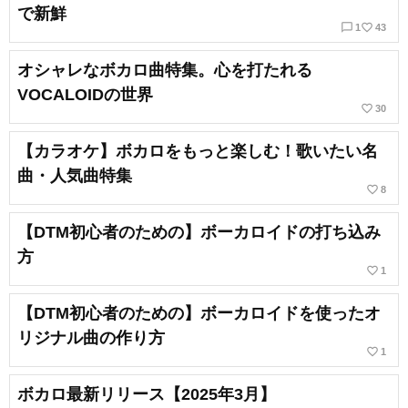
で新鮮
chat_bubble_outline
favorite_border
1
43
オシャレなボカロ曲特集。心を打たれる
VOCALOIDの世界
favorite_border
30
【カラオケ】ボカロをもっと楽しむ！歌いたい名
曲・人気曲特集
favorite_border
8
【DTM初心者のための】ボーカロイドの打ち込み
方
favorite_border
1
【DTM初心者のための】ボーカロイドを使ったオ
リジナル曲の作り方
favorite_border
1
ボカロ最新リリース【2025年3月】