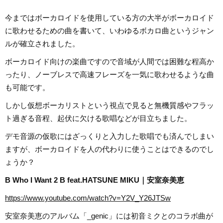
今まではボーカロイドを使用している方の大半がボーカロイド
に歌わせるための曲を書いて、いわゆるボカロ曲というジャン
ルが確立されました。
ボーカロイド向けの楽曲ですので音域が人間では困難な程高か
ったり、ノーブレスで高速フレーズを一気に歌わせるような曲
も可能です。
しかし仮想ボーカリストという視点で見ると無機質感やフラッ
ト過ぎる音程、起伏に欠ける歌唱などが目立ちました。
デモ音源の仮歌にはざっくりと入力した歌唱でも済んでしまい
ますが、ボーカロイドを人の代わりに使うことはできるのでし
ょうか？
B Who I Want 2 B feat.HATSUNE MIKU｜安室奈美恵
https://www.youtube.com/watch?v=Y2V_Y26JTSw
安室奈美恵のアルバム「_genic」には初音ミクとのコラボ曲が