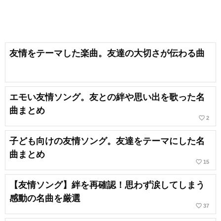
友情をテーマした楽曲。友達の大切さが伝わる曲
エモい友情ソング。友との絆や思い出を歌った名
曲まとめ
favorite_border
2
子ども向けの友情ソング。友達をテーマにした名
曲まとめ
favorite_border
15
【友情ソング】絆を再確認！思わず涙してしまう
感動の名曲を厳選
favorite_border
37