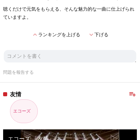
聴くだけで元気をもらえる、そんな魅力的な一曲に仕上げられ
ていますよ。
expand_less
expand_more
ランキングを上げる
下げる
問題を報告する
playlist_add
友情
エコーズ
エコーズ 「友情」