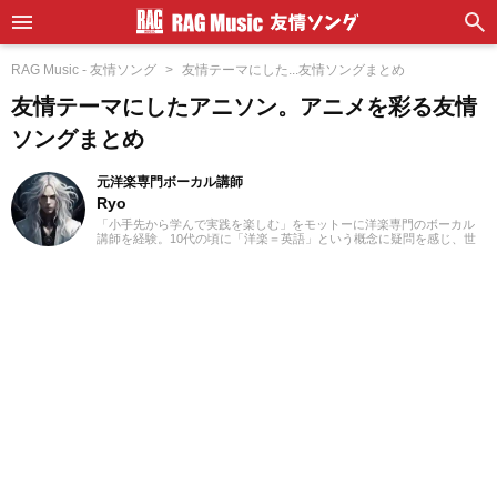
RAG Music - 友情ソング
友情テーマにした...友情ソングまとめ
友情テーマにしたアニソン。アニメを彩る友情
ソングまとめ
元洋楽専門ボーカル講師
Ryo
「小手先から学んで実践を楽しむ」をモットーに洋楽専門のボーカル
講師を経験。10代の頃に「洋楽＝英語」という概念に疑問を感じ、世
界中の楽曲を聴き始めました。現在では80ヵ国以上の音楽を聴き漁
り、個人で楽曲紹介のブログを運営。普段はヌエボフラメンコ、ボレ
ロ、カンツォーネ、R&Bなどのジャンルをよく聴きます。あなたが求
める1曲を探して、日々記事を更新してまいります！