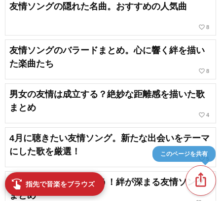
友情ソングの隠れた名曲。おすすめの人気曲
favorite_border
8
友情ソングのバラードまとめ。心に響く絆を描い
た楽曲たち
favorite_border
8
男女の友情は成立する？絶妙な距離感を描いた歌
まとめ
favorite_border
4
4月に聴きたい友情ソング。新たな出会いをテーマ
にした歌を厳選！
このページを共有
favorite_border
5
ios_share
【合唱】みんなで歌おう！絆が深まる友情ソング
swipe
指先で音楽をブラウズ
まとめ
favorite_border
58