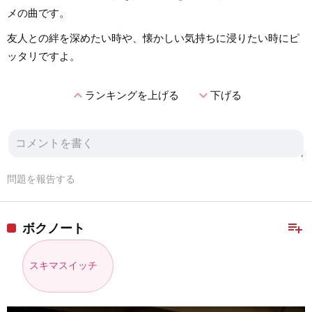
メの曲です。
友人との絆を深めたい時や、懐かしい気持ちに浸りたい時にピ
ッタリですよ。
expand_less
expand_more
ランキングを上げる
下げる
問題を報告する
playlist_add
ボクノート
スキマスイッチ