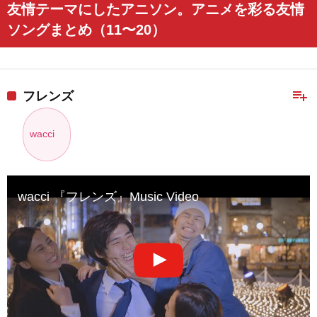
友情テーマにしたアニソン。アニメを彩る友情
ソングまとめ（11〜20）
playlist_add
フレンズ
wacci
wacci 『フレンズ』Music Video