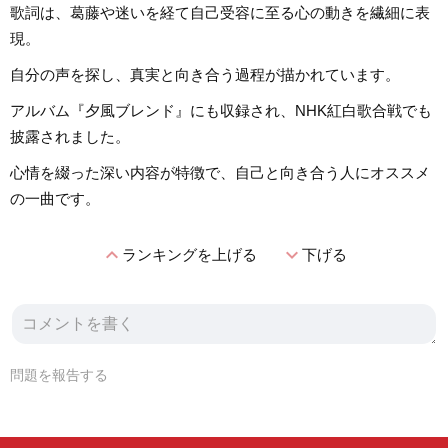
歌詞は、葛藤や迷いを経て自己受容に至る心の動きを繊細に表
現。
自分の声を探し、真実と向き合う過程が描かれています。
アルバム『夕風ブレンド』にも収録され、NHK紅白歌合戦でも
披露されました。
心情を綴った深い内容が特徴で、自己と向き合う人にオススメ
の一曲です。
expand_less
expand_more
ランキングを上げる
下げる
問題を報告する