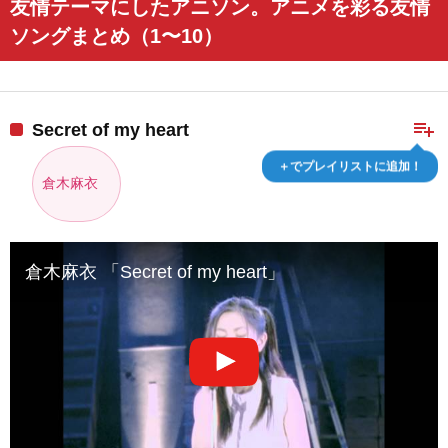
友情テーマにしたアニソン。アニメを彩る友情
ソングまとめ（1〜10）
playlist_add
Secret of my heart
＋でプレイリストに追加！
倉木麻衣
倉木麻衣 「Secret of my heart」