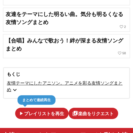
友達をテーマにした明るい曲。気分も明るくなる
友情ソングまとめ
favorite_border
2
【合唱】みんなで歌おう！絆が深まる友情ソング
まとめ
favorite_border
58
もくじ
友情テーマにしたアニソン。アニメを彩る友情ソングまと
expand_more
め
まとめて連続再生
play_arrow
library_music
プレイリストを再生
楽曲をリクエスト