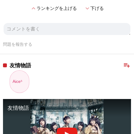
expand_less
expand_more
ランキングを上げる
下げる
問題を報告する
playlist_add
友情物語
Aice⁵
友情物語