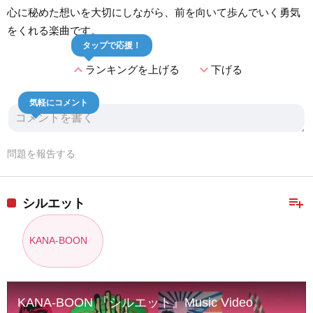
心に秘めた想いを大切にしながら、前を向いて歩んでいく勇気
をくれる楽曲です。
タップで応援！
expand_less
expand_more
ランキングを上げる
下げる
気軽にコメント
問題を報告する
playlist_add
シルエット
KANA-BOON
KANA-BOON 『シルエット』Music Video