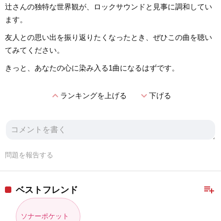
辻さんの独特な世界観が、ロックサウンドと見事に調和してい
ます。
友人との思い出を振り返りたくなったとき、ぜひこの曲を聴い
てみてください。
きっと、あなたの心に染み入る1曲になるはずです。
expand_less
expand_more
ランキングを上げる
下げる
問題を報告する
playlist_add
ベストフレンド
ソナーポケット