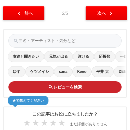
chevron_left
chevron_right
前へ
2/5
次へ
search
友達と聞きたい
元気が出る
泣ける
応援歌
一緒
ゆず
ケツメイシ
sana
Keno
平井 大
DEEN
search
レビューを検索
★で教えてください
この記事はお役に立ちましたか？
★
★
★
★
★
まだ評価がありません