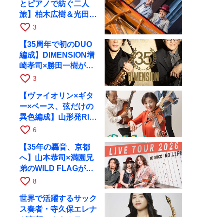
とピアノで紡ぐ二人
旅】柏木広樹＆光田健
一が11月12日に京都
favorite_border
3
RAGへ
【35周年で初のDUO
編成】DIMENSION増
崎孝司×勝田一樹が10
月11日に京都RAGへ
favorite_border
3
【ヴァイオリン×ギタ
ー×ベース、弦だけの
異色編成】山形発RIM
が初全国ツアーで8月
favorite_border
6
17日にRAGへ
【35年の轟音、京都
へ】山本恭司×満園兄
弟のWILD FLAGが8
月6日にRAGでライブ
favorite_border
8
世界で活躍するサック
ス奏者・寺久保エレナ