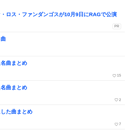
・ロス・ファンダンゴスが10月9日にRAGで公演
PR
る曲
た名曲まとめ
favorite_border
15
た名曲まとめ
favorite_border
2
にした曲まとめ
favorite_border
7