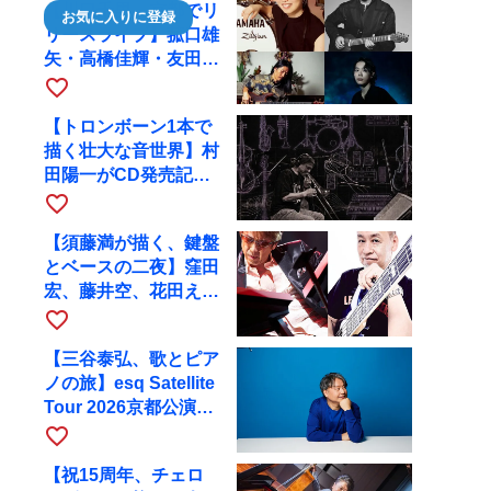
【川口千里、京都でリ
お気に入りに登録
リースライブ】菰口雄
矢・高橋佳輝・友田ジ
ュンと9月28日にRAG
favorite_border
へ
【トロンボーン1本で
描く壮大な音世界】村
田陽一がCD発売記念
ツアーで9月4日に京
favorite_border
都へ
【須藤満が描く、鍵盤
とベースの二夜】窪田
宏、藤井空、花田えみ
と京都RAGで共演
favorite_border
【三谷泰弘、歌とピア
ノの旅】esq Satellite
Tour 2026京都公演を
10月に開催
favorite_border
【祝15周年、チェロ