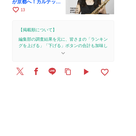
が京都へ！カルテッ
ト・ツアー京都公演を
favorite_border
13
10月28日に開催
【掲載順について】
編集部の調査結果を元に、皆さまの「ランキン
グを上げる」「下げる」ボタンの合計も加味し
て決まります。
keyboard_arrow_down
【更新履歴】
play_arrow
favorite_border
content_copy
2026/2/7：1本のレビューを追加・更新。
2025/12/17：1本のレビューを追加・更新。
2025/9/9：1本のレビューを追加・更新。
2025/8/30：1本のレビューを追加・更新。
2025/8/27：1本のレビューを追加・更新。
2025/8/18：2本のレビューを追加・更新。
2025/4/28：1本のレビューを追加・更新。
2025/4/2：6本のレビューを追加・更新。
2025/3/17：1本のレビューを追加・更新。
2024/10/22：1本のレビューを追加・更新。
2024/8/24：15本のレビューを追加・更新して、記