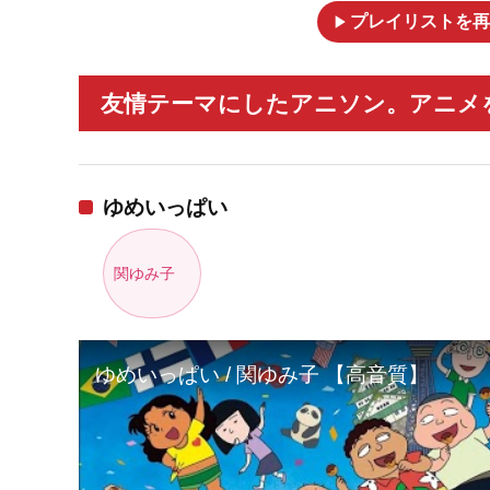
play_arrow
プレイリストを再
友情テーマにしたアニソン。アニメを
ゆめいっぱい
関ゆみ子
ゆめいっぱい / 関ゆみ子 【高音質】