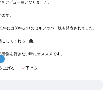
すべきデビュー曲となりました。
ています。
21年には30年ぶりのセルフカバー版も発表されました。
起こしてくれる一曲。
る音楽を聴きたい時にオススメです。
！
expand_more
を上げる
下げる