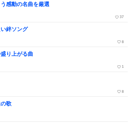
まう感動の名曲を厳選
favorite_border
37
たい絆ソング
favorite_border
8
や盛り上がる曲
favorite_border
1
favorite_border
8
達の歌