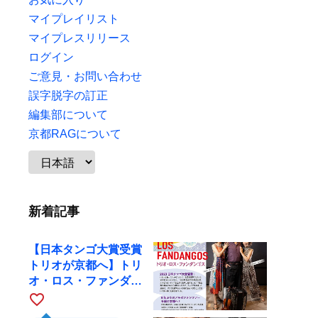
マイプレイリスト
マイプレスリリース
ログイン
ご意見・お問い合わせ
誤字脱字の訂正
編集部について
京都RAGについて
新着記事
【日本タンゴ大賞受賞
トリオが京都へ】トリ
オ・ロス・ファンダン
ゴスが10月9日にRAG
favorite_border
で公演