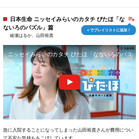
playlist_add
日本生命 ニッセイみらいのカタチ ぴたほ「な
ないろのパズル」篇
＋でプレイリストに追加！
綾瀬はるか、山田裕貴
ニッセイみらいのカタチ ぴたほ「なないろのパズル
急に入院することになってしまった山田裕貴さんが費用につい
て不安な気持ちをこぼしています。