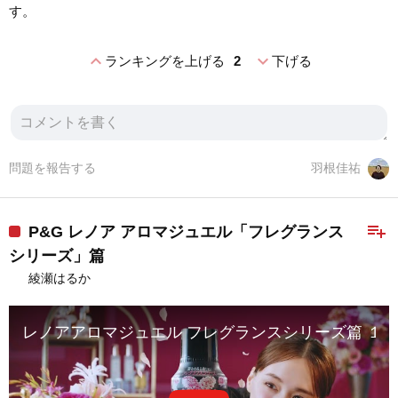
す。
expand_less
expand_more
ランキングを上げる
2
下げる
問題を報告する
羽根佳祐
playlist_add
P&G レノア アロマジュエル「フレグランス
シリーズ」篇
綾瀬はるか
レノアアロマジュエル フレグランスシリーズ篇 １