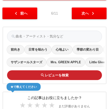
chevron_left
chevron_right
前へ
6/11
次へ
search
前向き
日常を味わう
心地よい
季節の変わり目
サザンオールスターズ
Mrs. GREEN APPLE
Little Glee M
search
レビューを検索
★で教えてください
この記事はお役に立ちましたか？
★
★
★
★
★
まだ評価がありません