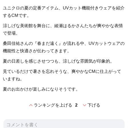
ユニクロの夏の定番アイテム、UVカット機能付きウェアを紹介
するCMです。
涼しげな美術館を舞台に、綾瀬はるかさんたちが爽やかな表情
で登場。
桑田佳祐さんの『春まだ遠く』が流れる中、UVカットウェアの
機能性と快適さが伝わってきます。
夏の日差しを感じさせつつも、涼しげな雰囲気が印象的。
見ているだけで暑さを忘れそうな、爽やかなCMに仕上がって
いますね。
夏のお出かけが楽しみになりそうです。
expand_less
expand_more
ランキングを上げる
2
下げる