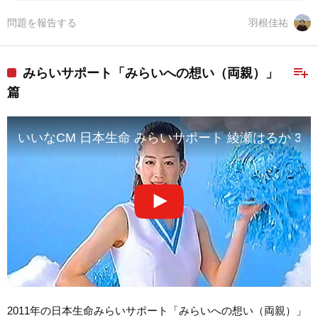
問題を報告する
羽根佳祐
playlist_add
みらいサポート「みらいへの想い（両親）」
篇
いいなCM 日本生命 みらいサポート 綾瀬はるか 3本
2011年の日本生命みらいサポート「みらいへの想い（両親）」