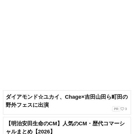
ダイアモンド☆ユカイ、Chage×吉田山田ら町田の
野外フェスに出演
favorite_border
PR
3
【明治安田生命のCM】人気のCM・歴代コマーシ
ャルまとめ【2026】