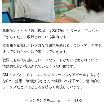
桑田佳祐さんの『若い広場』は2017年にリリース、アルバム
『がらくた』に収録されている楽曲です。
歌謡曲を意識したレトロな雰囲気を感じるサウンドで、全体を
通してやわらかい音で進行していきます。
歌詞にも時代を感じるレトロなワードがちりばめられていて、
情熱的な恋が表現されているような印象です。
CMソングとしては、ユニクロのジーンズをアピールするよう
なCMに起用、綾瀬はるかさんの爆買いの様子から、魅力的な
ジーンズだというところを明るく表現しています。
expand_less
expand_more
ランキングを上げる
下げる