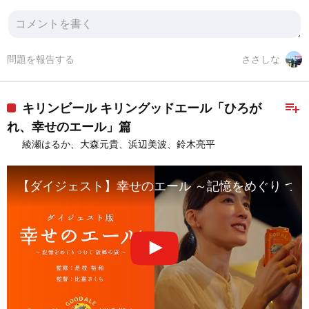
問題を報告する
ささしな
playlist_add
キリンビール キリングッドエール「ひろが
れ、幸せのエール」篇
綾瀬はるか、大森元貴、浜辺美波、鈴木亮平
【ダイジェスト】幸せのエール ～記憶をめぐり つむぐ