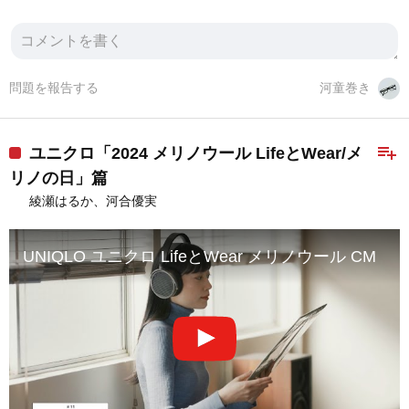
問題を報告する
河童巻き
playlist_add
ユニクロ「2024 メリノウール LifeとWear/メ
リノの日」篇
綾瀬はるか、河合優実
UNIQLO ユニクロ LifeとWear メリノウール CM 