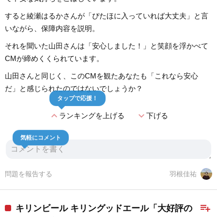
すると綾瀬はるかさんが「ぴたほに入っていれば大丈夫」と言
いながら、保障内容を説明。
それを聞いた山田さんは「安心しました！」と笑顔を浮かべて
CMが締めくくられています。
山田さんと同じく、このCMを観たあなたも「これなら安心
だ」と感じられたのではないでしょうか？
タップで応援！
expand_less
expand_more
ランキングを上げる
下げる
気軽にコメント
問題を報告する
羽根佳祐
playlist_add
キリンビール キリングッドエール「大好評の