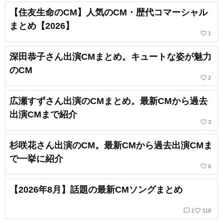
【住友生命のCM】人気のCM・歴代コマーシャル
まとめ【2026】
favorite_border
1
深田恭子さん出演CMまとめ。キュートな姿が魅力
のCM
favorite_border
2
広瀬すずさん出演のCMまとめ。最新CMから過去
出演CMまで紹介
favorite_border
3
杉咲花さん出演のCM。最新CMから過去出演CMま
で一挙に紹介
favorite_border
6
【2026年8月】話題の最新CMソングまとめ
chat_bubble_outline
favorite_border
1
318