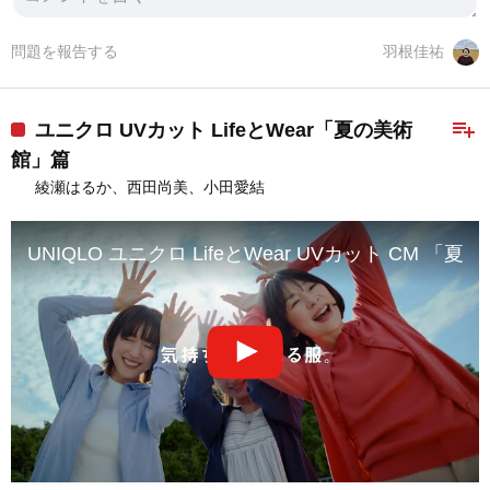
問題を報告する
羽根佳祐
playlist_add
ユニクロ UVカット LifeとWear「夏の美術
館」篇
綾瀬はるか、西田尚美、小田愛結
UNIQLO ユニクロ LifeとWear UVカット CM 「夏