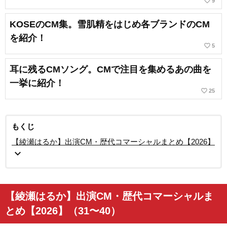
favorite_border
9
KOSEのCM集。雪肌精をはじめ各ブランドのCM
を紹介！
favorite_border
5
耳に残るCMソング。CMで注目を集めるあの曲を
一挙に紹介！
favorite_border
25
もくじ
【綾瀬はるか】出演CM・歴代コマーシャルまとめ【2026】
expand_more
【綾瀬はるか】出演CM・歴代コマーシャルま
とめ【2026】（31〜40）