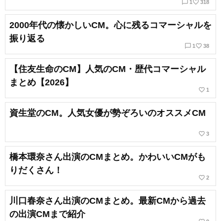
chat_bubble_outline
favorite_border
1
318
2000年代の懐かしいCM。心に残るコマーシャルを
振り返る
chat_bubble_outline
favorite_border
1
38
【住友生命のCM】人気のCM・歴代コマーシャル
まとめ【2026】
favorite_border
1
資生堂のCM。人気女優が勢ぞろいのオススメCM
favorite_border
3
橋本環奈さん出演のCMまとめ。かわいいCMがも
りだくさん！
favorite_border
2
川口春奈さん出演のCMまとめ。最新CMから過去
の出演CMまで紹介