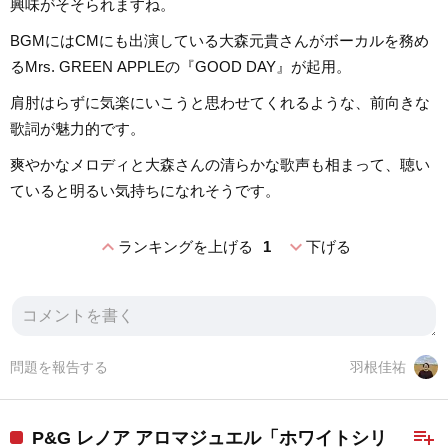
興味がそそられますね。
BGMにはCMにも出演している大森元貴さんがボーカルを務め
るMrs. GREEN APPLEの『GOOD DAY』が起用。
肩肘はらずに気楽にいこうと思わせてくれるような、前向きな
歌詞が魅力的です。
爽やかなメロディと大森さんの清らかな歌声も相まって、聴い
ていると明るい気持ちになれそうです。
expand_less
expand_more
ランキングを上げる
1
下げる
問題を報告する
羽根佳祐
playlist_add
P&G レノア アロマジュエル「ホワイトシリ