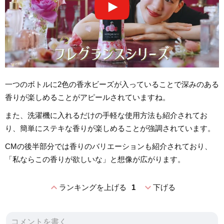
一つのボトルに2色の香水ビーズが入っていることで深みのある
香りが楽しめることがアピールされていますね。
また、洗濯機に入れるだけの手軽な使用方法も紹介されてお
り、簡単にステキな香りが楽しめることが強調されています。
CMの後半部分では香りのバリエーションも紹介されており、
「私ならこの香りが欲しいな」と想像が広がります。
expand_less
expand_more
ランキングを上げる
1
下げる