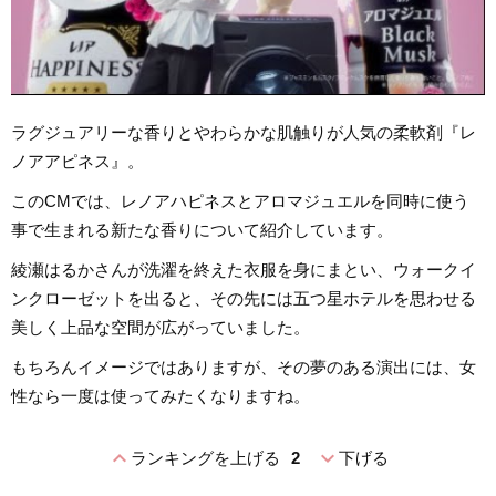
ラグジュアリーな香りとやわらかな肌触りが人気の柔軟剤『レ
ノアアピネス』。
このCMでは、レノアハピネスとアロマジュエルを同時に使う
事で生まれる新たな香りについて紹介しています。
綾瀬はるかさんが洗濯を終えた衣服を身にまとい、ウォークイ
ンクローゼットを出ると、その先には五つ星ホテルを思わせる
美しく上品な空間が広がっていました。
もちろんイメージではありますが、その夢のある演出には、女
性なら一度は使ってみたくなりますね。
expand_less
expand_more
ランキングを上げる
2
下げる