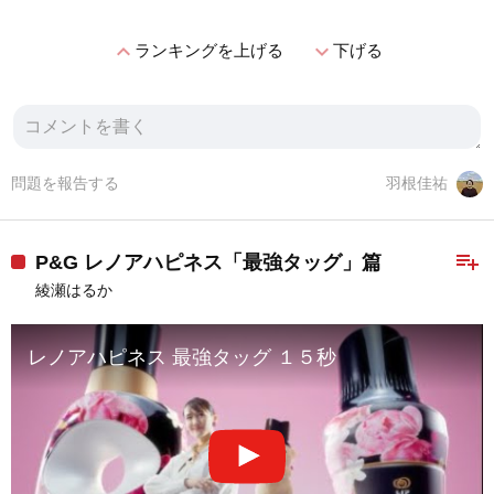
expand_less
expand_more
ランキングを上げる
下げる
問題を報告する
羽根佳祐
playlist_add
P&G レノアハピネス「最強タッグ」篇
綾瀬はるか
レノアハピネス 最強タッグ １５秒