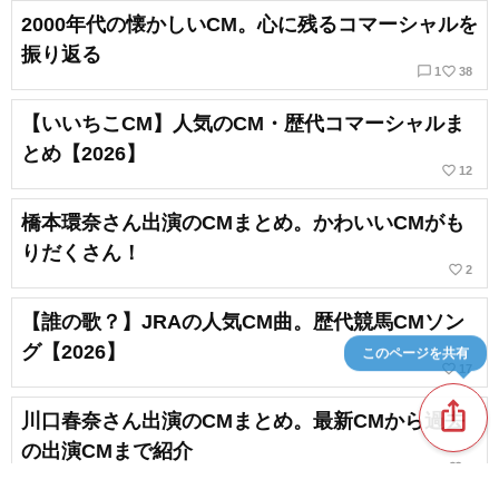
2000年代の懐かしいCM。心に残るコマーシャルを
振り返る
chat_bubble_outline
favorite_border
1
38
【いいちこCM】人気のCM・歴代コマーシャルま
とめ【2026】
favorite_border
12
橋本環奈さん出演のCMまとめ。かわいいCMがも
りだくさん！
favorite_border
2
【誰の歌？】JRAの人気CM曲。歴代競馬CMソン
グ【2026】
このページを共有
favorite_border
17
ios_share
川口春奈さん出演のCMまとめ。最新CMから過去
の出演CMまで紹介
favorite_border
9