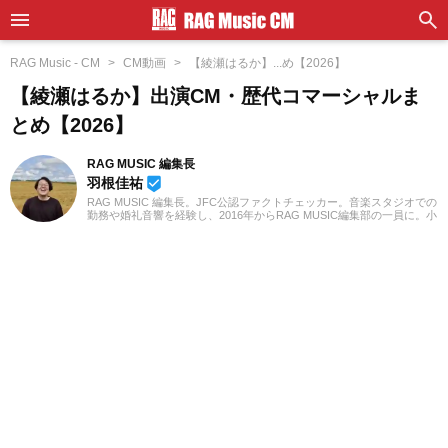
RAG Music - CM
CM動画
【綾瀬はるか】...め【2026】
【綾瀬はるか】出演CM・歴代コマーシャルま
とめ【2026】
RAG MUSIC 編集長
羽根佳祐
beenhere
RAG MUSIC 編集長。JFC公認ファクトチェッカー。音楽スタジオでの
勤務や婚礼音響を経験し、2016年からRAG MUSIC編集部の一員に。小
学校ではマーチング、中学校では吹奏楽でクラリネット、高校以降は
バンドでドラムと、さまざまな楽器を経験。各種楽曲紹介記事をはじ
め、各地の音楽フェスの紹介記事やライブレポートなど、自身の音楽
活動やこれまでの業務で培った経験を元に日々記事を制作していま
す。音楽は国内外のロックはもちろん、最近ではJ-POPも広く好んで
聴いています。