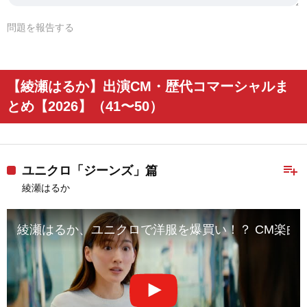
問題を報告する
【綾瀬はるか】出演CM・歴代コマーシャルま
とめ【2026】（41〜50）
playlist_add
ユニクロ「ジーンズ」篇
綾瀬はるか
綾瀬はるか、ユニクロで洋服を爆買い！？ CM楽曲