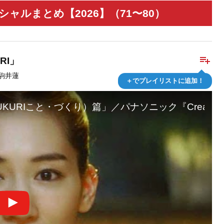
ャルまとめ【2026】（71〜80）
playlist_add
RI」
駒井蓮
＋でプレイリストに追加！
URIこと・づくり）篇」／パナソニック『Creative