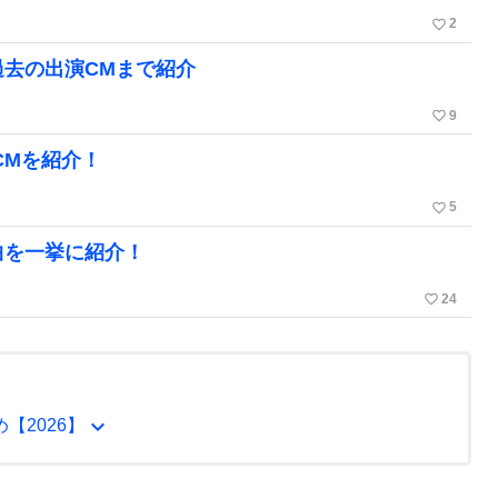
favorite_border
2
過去の出演CMまで紹介
favorite_border
9
CMを紹介！
favorite_border
5
曲を一挙に紹介！
favorite_border
24
expand_more
【2026】