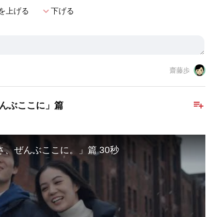
expand_more
を上げる
下げる
齋藤歩
playlist_add
ぜんぶここに」篇
かさ、ぜんぶここに。」篇 30秒