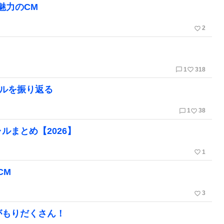
魅力のCM
favorite_border
2
chat_bubble_outline
favorite_border
1
318
ャルを振り返る
chat_bubble_outline
favorite_border
1
38
ルまとめ【2026】
favorite_border
1
CM
favorite_border
3
がもりだくさん！