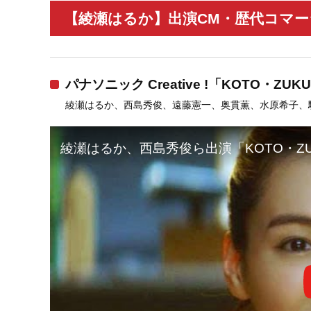
【綾瀬はるか】出演CM・歴代コマーシ
パナソニック Creative !「KOTO・ZUKU
綾瀬はるか、西島秀俊、遠藤憲一、奥貫薫、水原希子、
綾瀬はるか、西島秀俊ら出演「KOTO・ZUK