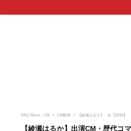
RAG Music - CM
CM動画
【綾瀬はるか】...め【2026】
【綾瀬はるか】出演CM・歴代コマ