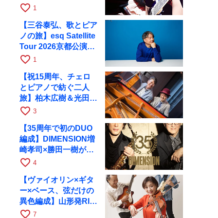
と京都RAGで共演
favorite_border
1
【三谷泰弘、歌とピア
ノの旅】esq Satellite
Tour 2026京都公演を
10月に開催
favorite_border
1
【祝15周年、チェロ
とピアノで紡ぐ二人
旅】柏木広樹＆光田健
一が11月12日に京都
favorite_border
3
RAGへ
【35周年で初のDUO
編成】DIMENSION増
崎孝司×勝田一樹が10
月11日に京都RAGへ
favorite_border
4
【ヴァイオリン×ギタ
ー×ベース、弦だけの
異色編成】山形発RIM
が初全国ツアーで8月
favorite_border
7