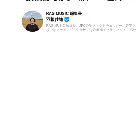
RAG MUSIC 編集長
beenhere
羽根佳祐
RAG MUSIC 編集長。JFC公認ファクトチェッカー。音楽
校ではマーチング、中学校では吹奏楽でクラリネット、高
の音楽フェスの紹介記事やライブレポートなど、自身の音
のロックはもちろん、最近ではJ-POPも広く好んで聴いて