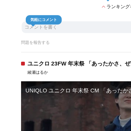
expand_less
ランキング
気軽にコメント
問題を報告する
ユニクロ 23FW 年末祭 「あったかさ、
綾瀬はるか
UNIQLO ユニクロ 年末祭 CM 「あった