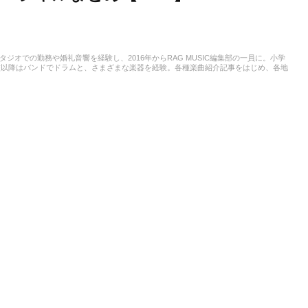
スタジオでの勤務や婚礼音響を経験し、2016年からRAG MUSIC編集部の一員に。小学
校以降はバンドでドラムと、さまざまな楽器を経験。各種楽曲紹介記事をはじめ、各地
楽活動やこれまでの業務で培った経験を元に日々記事を制作しています。音楽は国内外
います。