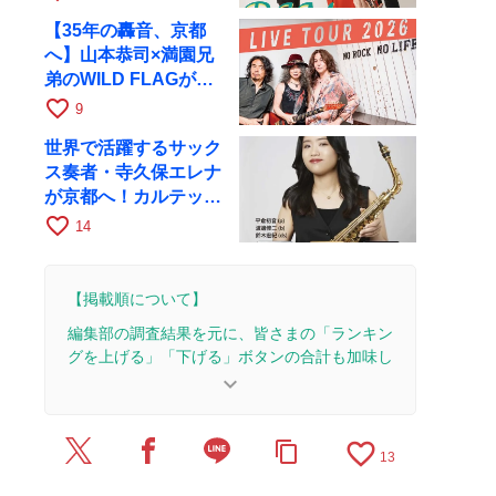
17日にRAGへ
【35年の轟音、京都
へ】山本恭司×満園兄
弟のWILD FLAGが8
月6日にRAGでライブ
favorite_border
9
世界で活躍するサック
ス奏者・寺久保エレナ
が京都へ！カルテッ
ト・ツアー京都公演を
favorite_border
14
10月28日に開催
【掲載順について】
編集部の調査結果を元に、皆さまの「ランキン
グを上げる」「下げる」ボタンの合計も加味し
て決まります。
keyboard_arrow_down
【更新履歴】
favorite_border
content_copy
2026/7/31：1本のレビューを追加・更新。
13
2026/7/27：1本のレビューを追加・更新。
2026/7/17：1本のレビューを追加・更新。