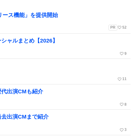
リリース機能」を提供開始
favorite_border
PR
52
シャルまとめ【2026】
favorite_border
9
favorite_border
11
歴代出演CMも紹介
favorite_border
8
過去出演CMまで紹介
favorite_border
3