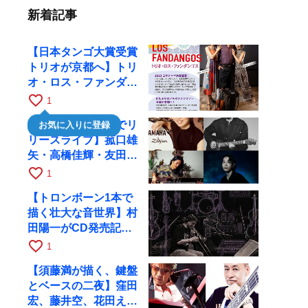
新着記事
【日本タンゴ大賞受賞
トリオが京都へ】トリ
オ・ロス・ファンダン
ゴスが10月9日にRAG
favorite_border
1
で公演
【川口千里、京都でリ
お気に入りに登録
リースライブ】菰口雄
矢・高橋佳輝・友田ジ
ュンと9月28日にRAG
favorite_border
1
へ
【トロンボーン1本で
描く壮大な音世界】村
田陽一がCD発売記念
ツアーで9月4日に京
favorite_border
1
都へ
【須藤満が描く、鍵盤
とベースの二夜】窪田
宏、藤井空、花田えみ