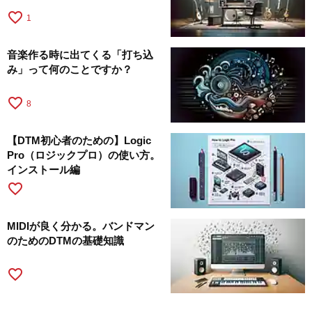
favorite_border
1
音楽作る時に出てくる「打ち込
み」って何のことですか？
favorite_border
8
【DTM初心者のための】Logic
Pro（ロジックプロ）の使い方。
インストール編
favorite_border
MIDIが良く分かる。バンドマン
のためのDTMの基礎知識
favorite_border