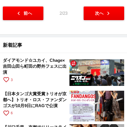
chevron_left
chevron_right
前へ
2/23
次へ
新着記事
ダイアモンド☆ユカイ、Chage×
吉田山田ら町田の野外フェスに出
演
favorite_border
3
【日本タンゴ大賞受賞トリオが京
都へ】トリオ・ロス・ファンダン
ゴスが10月9日にRAGで公演
favorite_border
6