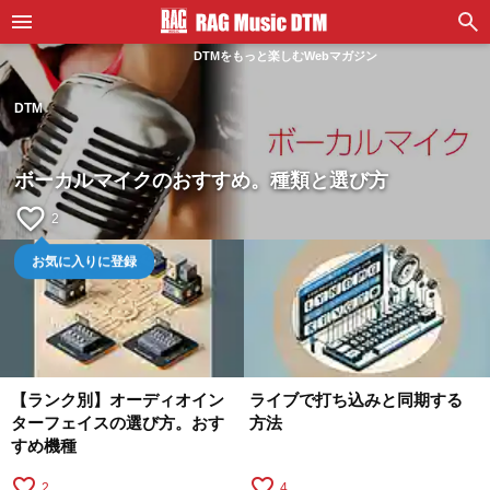
DTMをもっと楽しむWebマガジン
DTM
ボーカルマイクのおすすめ。種類と選び方
favorite_border
2
お気に入りに登録
【ランク別】オーディオイン
ライブで打ち込みと同期する
ターフェイスの選び方。おす
方法
すめ機種
favorite_border
favorite_border
2
4