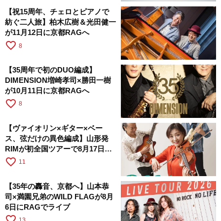
【祝15周年、チェロとピアノで
紡ぐ二人旅】柏木広樹＆光田健一
が11月12日に京都RAGへ
favorite_border
8
【35周年で初のDUO編成】
DIMENSION増崎孝司×勝田一樹
が10月11日に京都RAGへ
favorite_border
8
【ヴァイオリン×ギター×ベー
ス、弦だけの異色編成】山形発
RIMが初全国ツアーで8月17日に
RAGへ
favorite_border
11
【35年の轟音、京都へ】山本恭
司×満園兄弟のWILD FLAGが8月
6日にRAGでライブ
favorite_border
13