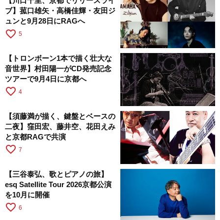
【川口千里、京都でリリースライ
ブ】菰口雄矢・高橋佳輝・友田ジ
ュンと9月28日にRAGへ
favorite_border
5
【トロンボーン1本で描く壮大な
音世界】村田陽一がCD発売記念
ツアーで9月4日に京都へ
favorite_border
4
【須藤満が描く、鍵盤とベースの
二夜】窪田宏、藤井空、花田えみ
と京都RAGで共演
favorite_border
7
【三谷泰弘、歌とピアノの旅】
esq Satellite Tour 2026京都公演
を10月に開催
favorite_border
6