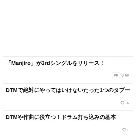
「Manjiro」が3rdシングルをリリース！
favorite_border
PR
58
DTMで絶対にやってはいけないたった1つのタブー
favorite_border
16
DTMや作曲に役立つ！ドラム打ち込みの基本
favorite_border
1