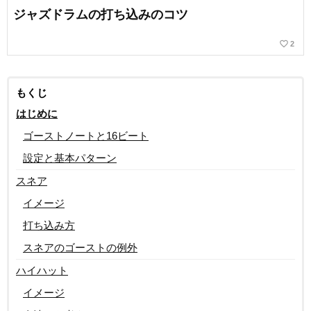
ジャズドラムの打ち込みのコツ
favorite_border
2
もくじ
はじめに
ゴーストノートと16ビート
設定と基本パターン
スネア
イメージ
打ち込み方
スネアのゴーストの例外
ハイハット
イメージ