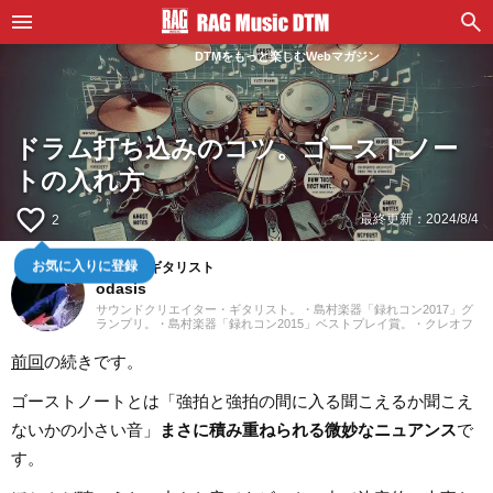
DTMをもっと楽しむWebマガジン
ドラム打ち込みのコツ。ゴーストノー
トの入れ方
favorite_border
最終更新：
2024/8/4
2
作曲家・ギタリスト
お気に入りに登録
odasis
サウンドクリエイター・ギタリスト。・島村楽器「録れコン2017」グ
ランプリ。・島村楽器「録れコン2015」ベストプレイ賞。・クレオフ
ーガ「ラフ・ダイアモンドVOL.2」入賞。
前回
の続きです。
ゴーストノートとは「強拍と強拍の間に入る聞こえるか聞こえ
ないかの小さい音」
まさに積み重ねられる微妙なニュアンス
で
す。