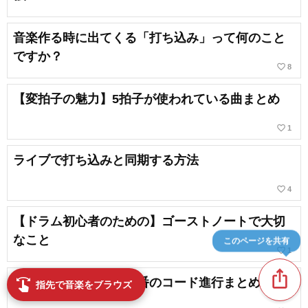
音楽作る時に出てくる「打ち込み」って何のこと
ですか？
favorite_border
8
【変拍子の魅力】5拍子が使われている曲まとめ
favorite_border
1
ライブで打ち込みと同期する方法
favorite_border
4
【ドラム初心者のための】ゴーストノートで大切
なこと
このページを共有
favorite_border
1
ios_share
作曲初心者も必見！定番のコード進行まとめ
swipe
指先で音楽をブラウズ