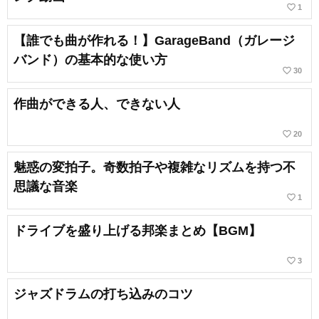
favorite_border
1
【誰でも曲が作れる！】GarageBand（ガレージ
バンド）の基本的な使い方
favorite_border
30
作曲ができる人、できない人
favorite_border
20
魅惑の変拍子。奇数拍子や複雑なリズムを持つ不
思議な音楽
favorite_border
1
ドライブを盛り上げる邦楽まとめ【BGM】
favorite_border
3
ジャズドラムの打ち込みのコツ