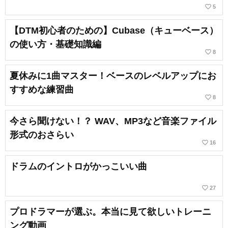
favorite_border
5
【DTM初心者のための】Cubase（キューベース）
の使い方・基礎知識編
favorite_border
8
夏休みに1曲マスター！ベースのレベルアップにお
すすめな練習曲
favorite_border
8
今さら聞けない！？ WAV、MP3など音楽ファイル
形式のおさらい
favorite_border
16
ドラムのイントロがかっこいい曲
favorite_border
27
プロドラマーが選ぶ。本当に見て欲しいトレーニ
ング動画