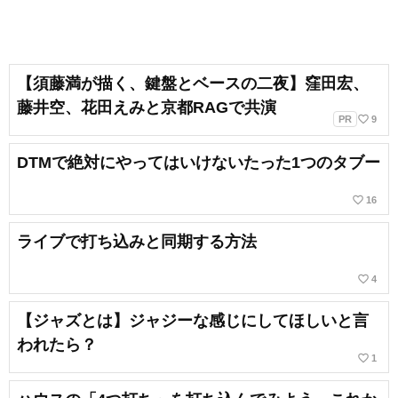
【須藤満が描く、鍵盤とベースの二夜】窪田宏、
藤井空、花田えみと京都RAGで共演
favorite_border
PR
9
DTMで絶対にやってはいけないたった1つのタブー
favorite_border
16
ライブで打ち込みと同期する方法
favorite_border
4
【ジャズとは】ジャジーな感じにしてほしいと言
われたら？
favorite_border
1