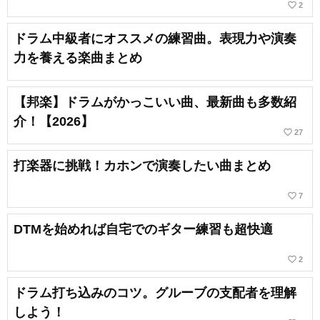
favorite_border
2
ドラム中級者にオススメの練習曲。表現力や演奏
力を養える楽曲まとめ
【邦楽】ドラムがかっこいい曲、最新曲も多数紹
介！【2026】
favorite_border
27
打楽器に挑戦！カホンで演奏したい曲まとめ
favorite_border
7
DTMを始めれば自宅でのギター練習も超快適
favorite_border
2
ドラム打ち込みのコツ。グルーブの支配者を理解
しよう！