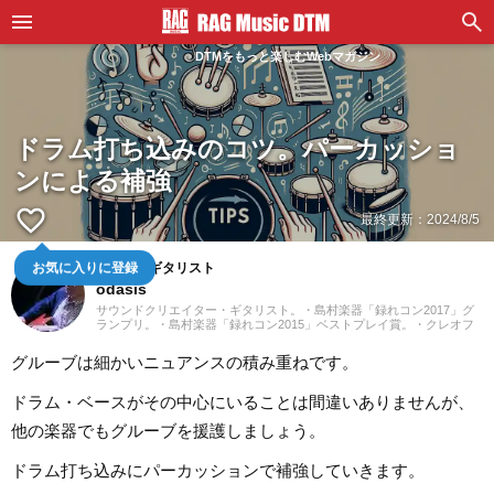
DTMをもっと楽しむWebマガジン
ドラム打ち込みのコツ。パーカッショ
ンによる補強
favorite_border
最終更新：
2024/8/5
作曲家・ギタリスト
お気に入りに登録
odasis
サウンドクリエイター・ギタリスト。・島村楽器「録れコン2017」グ
ランプリ。・島村楽器「録れコン2015」ベストプレイ賞。・クレオフ
ーガ「ラフ・ダイアモンドVOL.2」入賞。
グルーブは細かいニュアンスの積み重ねです。
ドラム・ベースがその中心にいることは間違いありませんが、
他の楽器でもグルーブを援護しましょう。
ドラム打ち込みにパーカッションで補強していきます。