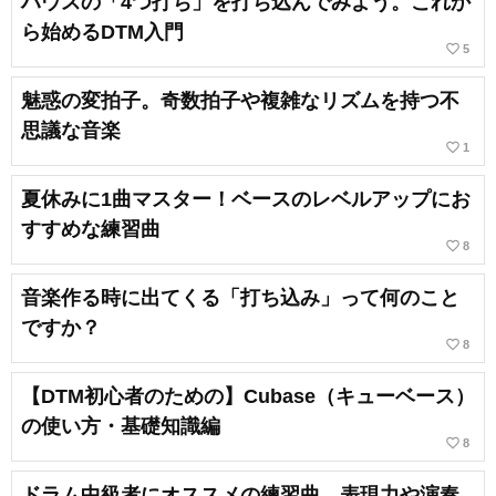
ハウスの「4つ打ち」を打ち込んでみよう。これか
ら始めるDTM入門
favorite_border
5
魅惑の変拍子。奇数拍子や複雑なリズムを持つ不
思議な音楽
favorite_border
1
夏休みに1曲マスター！ベースのレベルアップにお
すすめな練習曲
favorite_border
8
音楽作る時に出てくる「打ち込み」って何のこと
ですか？
favorite_border
8
【DTM初心者のための】Cubase（キューベース）
の使い方・基礎知識編
favorite_border
8
ドラム中級者にオススメの練習曲。表現力や演奏