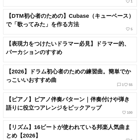
favorite_border
1
【DTM初心者のための】Cubase（キューベース）
で「歌ってみた」を作る方法
favorite_border
5
【表現力をつけたいドラマー必見】ドラマー的、
パーカションのすすめ
【2026】ドラム初心者のための練習曲。簡単でか
っこいいおすすめ曲
chat_bubble_outline
favorite_border
1
55
【ピアノ】ピアノ伴奏パターン｜伴奏付けや弾き
語りに役立つアレンジをピックアップ
favorite_border
100
【リズム】16ビートが使われている邦楽人気曲ま
とめ【2026】