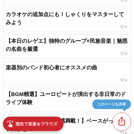
favorite_border
5
カラオケの追加点にも！しゃくりをマスターして
みよう
favorite_border
9
【本日のレゲエ】独特のグルーブ×民族音楽｜魅惑
の名曲を厳選
favorite_border
4
楽器別のバンド初心者にオススメの曲
favorite_border
4
【BGM精選】ユーロビートが演出する非日常のド
ライブ体験
このページを共有
favorite_border
1
ios_share
【スラップ・グルーヴ感満載！】ベースがっこい
swipe
指先で音楽をブラウズ
い曲まとめ
favorite_border
8