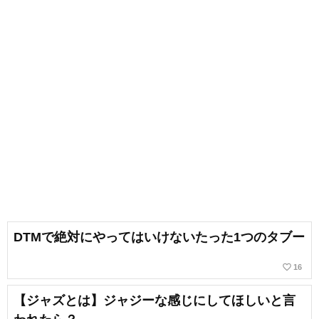
DTMで絶対にやってはいけないたった1つのタブー
favorite_border
16
【ジャズとは】ジャジーな感じにしてほしいと言