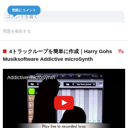
気軽にコメント
問題を報告する
playlist_add
4トラックループを簡単に作成｜Harry Gohs
Musiksoftware Addictive microSynth
Addictive microSynth