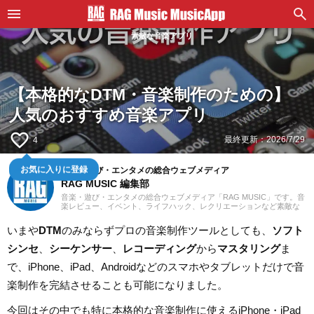
素敵な音楽アプリ
【本格的なDTM・音楽制作のための】
人気のおすすめ音楽アプリ
favorite_border
最終更新：
2026/7/29
4
お気に入りに登録
音楽・遊び・エンタメの総合ウェブメディア
RAG MUSIC 編集部
音楽・遊び・エンタメの総合ウェブメディア「RAG MUSIC」です。音
楽レビュー、イベント、ライフハック、レクリエーションなど素敵な
エンタメ情報をお届けします。
いまや
DTM
のみならずプロの音楽制作ツールとしても、
ソフト
シンセ
、
シーケンサー
、
レコーディング
から
マスタリング
ま
で、iPhone、iPad、Androidなどのスマホやタブレットだけで音
楽制作を完結させることも可能になりました。
今回はその中でも特に本格的な音楽制作に使えるiPhone・iPad