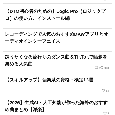
【DTM初心者のための】Logic Pro（ロジックプ
ロ）の使い方。インストール編
レコーディングで人気のおすすめDAWアプリとオ
ーディオインターフェイス
踊りたくなる流行りのダンス曲＆TikTokで話題を
集める人気曲
chat_bubble_outline
favorite_border
7
418
【スキルアップ】音楽系の資格・検定13選
favorite_border
33
【2026】生成AI・人工知能が作った海外のおすす
め曲まとめ【洋楽】
favorite_border
3