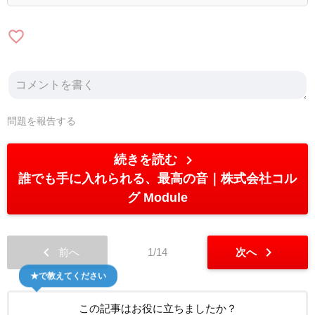
favorite_border
問題を報告する
chevron_right
続きを読む
誰でも手に入れられる、最高の音｜株式会社コル
グ Module
chevron_left
chevron_right
前へ
1/14
次へ
★で教えてください
この記事はお役に立ちましたか？