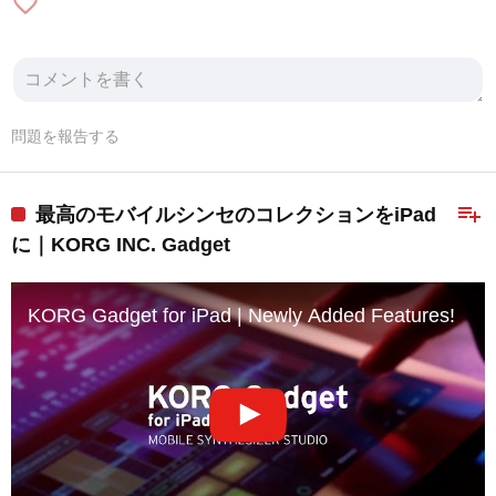
favorite_border
問題を報告する
playlist_add
最高のモバイルシンセのコレクションをiPad
に｜KORG INC. Gadget
KORG Gadget for iPad | Newly Added Features!