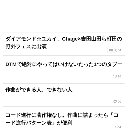
ダイアモンド☆ユカイ、Chage×吉田山田ら町田の
野外フェスに出演
favorite_border
PR
4
DTMで絶対にやってはいけないたった1つのタブー
favorite_border
16
作曲ができる人、できない人
favorite_border
20
コード進行に著作権なし。作曲に詰まったら「コ
ード進行パターン表」が便利
favorite_border
4