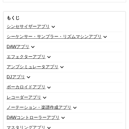
もくじ
expand_more
シンセサイザーアプリ
expand_more
シーケンサー・サンプラー・リズムマシンアプリ
expand_more
DAWアプリ
expand_more
エフェクターアプリ
expand_more
アンプシミュレータアプリ
expand_more
DJアプリ
expand_more
ボーカロイドアプリ
expand_more
レコーダーアプリ
expand_more
ノーテーション・楽譜作成アプリ
expand_more
DAWコントローラーアプリ
expand_more
マスタリングアプリ