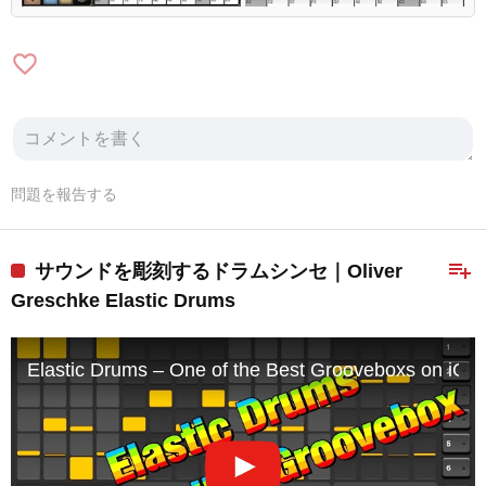
favorite_border
問題を報告する
playlist_add
サウンドを彫刻するドラムシンセ｜Oliver
Greschke Elastic Drums
Elastic Drums – One of the Best Grooveboxs on iOS 