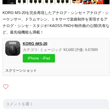
KORG MS-20を完全再現したアナログ・シンセ + アナログ・シ
ーケンサー、ドラムマシン、ミキサーで楽曲制作を実現するア
ナログ・シンセ・スタジオ! KAOSS PADや制作曲の公開/共有な
ど、最先端機能も満載！
KORG iMS-20
カテゴリ: ミュージック ¥3,680 評価: 4.67889
iPhone・iPad
スクリーンショット
favorite_border