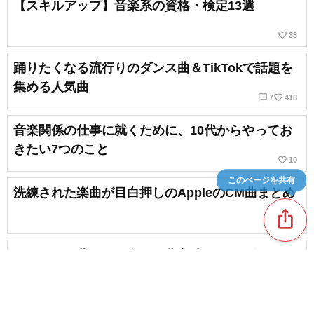
【スキルアップ】音楽系の資格・検定13選
favorite_border
33
踊りたくなる流行りのダンス曲＆TikTokで話題を
集める人気曲
chat_bubble_outline
favorite_border
7
418
音楽関係の仕事に就くために、10代からやってお
きたい7つのこと
favorite_border
10
このページを共有
洗練された楽曲が目白押しのAppleのCM曲まとめ
ios_share
favorite_border
15
オリジナル曲の作り方・作曲方法 バンド別10パタ
ーン
favorite_border
18