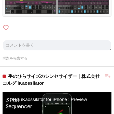
favorite_border
問題を報告する
playlist_add
手のひらサイズのシンセサイザー｜株式会社
コルグ iKaossilator
KORG iKaossilator for iPhone : Preview