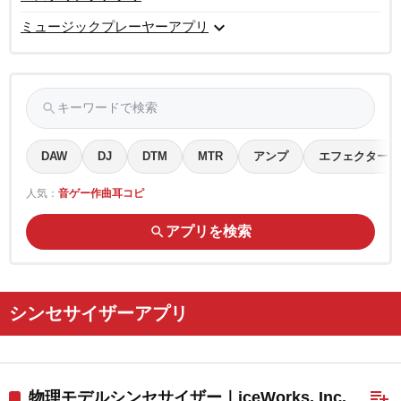
expand_more
ミュージックプレーヤーアプリ
search
キーワードで検索
DAW
DJ
DTM
MTR
アンプ
エフェクター
人気：
音ゲー
作曲
耳コピ
search
アプリを検索
シンセサイザーアプリ
playlist_add
物理モデルシンセサイザー｜iceWorks, Inc.