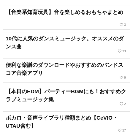
【音楽系知育玩具】音を楽しめるおもちゃまとめ
favorite_border
3
10代に人気のダンスミュージック。オススメのダ
ンス曲
favorite_border
33
便利な楽譜のダウンロードやおすすめのバンドス
コア音楽アプリ
favorite_border
9
【本日のEDM】パーティーBGMにも！おすすめク
ラブミュージック集
favorite_border
2
ボカロ・音声ライブラリ種類まとめ【CeVIO・
UTAU含む】
favorite_border
17