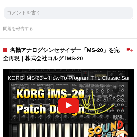
問題を報告する
playlist_add
名機アナログシンセサイザー「MS-20」を完
全再現｜株式会社コルグ iMS-20
KORG iMS 20 – How To Program The Classic Sample &