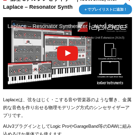
Laplace – Resonator Synth
＋でプレイリストに追加！
Laplace – Resonator Synthesizer – AUv3 Plugin Syn
Laplaceは、弦をはじく・こする音や管楽器のような響き、金属
的な音色を作り出せる物理モデリング方式のシンセサイザーア
プリです。
AUv3プラグインとしてLogic ProやGarageBand等のDAWに組み
込めるほか単体でも使えます。