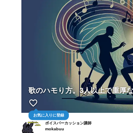
歌のハモり方。3人以上で重厚
favorite_border
お気に入りに登録
ボイスパーカッション講師
mokabuu