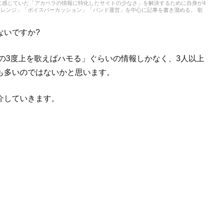
問題に感じていた「アカペラの情報に特化したサイトの少なさ」を解決するために自身が4
レンジ」「ボイスパーカッション」「バンド運営」を中心に記事を書き溜める。 歌
ルで、大学在学中には約70曲の採譜およびにアカペラ編曲を手がける。 演奏したこと
では軽音サークルに所属するも自身の音楽の趣味と合わずにすぐに退会。 その後友人
アカペラの楽しさに目覚める。 アカペラの楽しさを知り自分の好きなメンバーと好き
ないですか?
はじめる。 友人の影響もあり和声法を勉強しているうちに次第にジャズに傾倒。和音
律の3度上を歌えばハモる」ぐらいの情報しかなく、3人以上
も多いのではないかと思います。
介していきます。