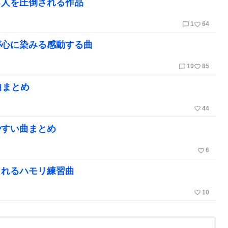
る人を圧倒される作品
chat_bubble_outline
favorite_border
1
64
が心に染みる感動する曲
chat_bubble_outline
favorite_border
10
85
曲まとめ
favorite_border
44
やすい曲まとめ
favorite_border
6
られるハモリ練習曲
favorite_border
10