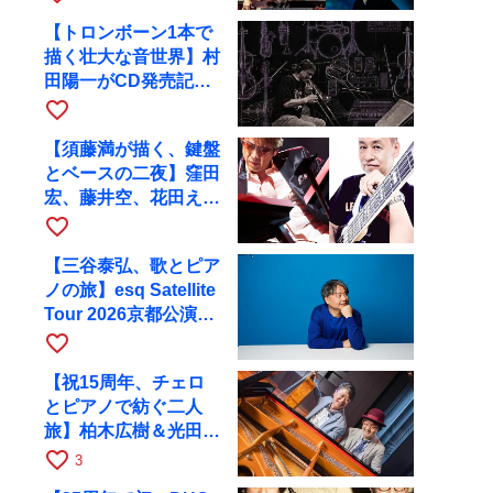
へ
【トロンボーン1本で
描く壮大な音世界】村
田陽一がCD発売記念
ツアーで9月4日に京
favorite_border
都へ
【須藤満が描く、鍵盤
とベースの二夜】窪田
宏、藤井空、花田えみ
と京都RAGで共演
favorite_border
【三谷泰弘、歌とピア
ノの旅】esq Satellite
Tour 2026京都公演を
10月に開催
favorite_border
【祝15周年、チェロ
とピアノで紡ぐ二人
旅】柏木広樹＆光田健
一が11月12日に京都
favorite_border
3
RAGへ