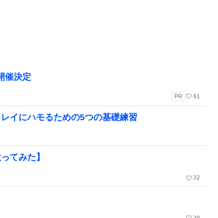
」開催決定
favorite_border
PR
61
レイにハモるための5つの基礎練習
歌ってみた】
favorite_border
32
20