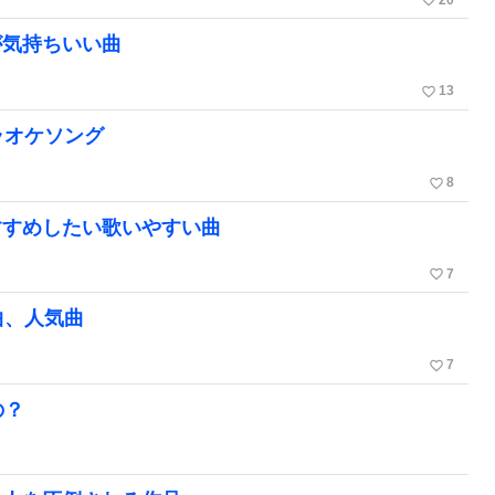
favorite_border
が気持ちいい曲
favorite_border
13
ラオケソング
favorite_border
8
すすめしたい歌いやすい曲
favorite_border
7
曲、人気曲
favorite_border
7
の？