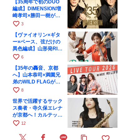
【35周年で初のDUO
編成】DIMENSION増
崎孝司×勝田一樹が10
月11日に京都RAGへ
favorite_border
3
【ヴァイオリン×ギタ
ー×ベース、弦だけの
異色編成】山形発RIM
が初全国ツアーで8月
favorite_border
6
17日にRAGへ
【35年の轟音、京都
へ】山本恭司×満園兄
弟のWILD FLAGが8
月6日にRAGでライブ
favorite_border
8
世界で活躍するサック
ス奏者・寺久保エレナ
が京都へ！カルテッ
ト・ツアー京都公演を
favorite_border
12
10月28日に開催
favorite_border
content_copy