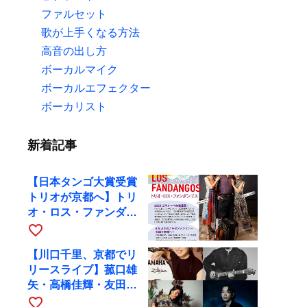
ファルセット
歌が上手くなる方法
高音の出し方
ボーカルマイク
ボーカルエフェクター
ボーカリスト
新着記事
【日本タンゴ大賞受賞
トリオが京都へ】トリ
オ・ロス・ファンダン
ゴスが10月9日にRAG
favorite_border
で公演
【川口千里、京都でリ
リースライブ】菰口雄
矢・高橋佳輝・友田ジ
ュンと9月28日にRAG
favorite_border