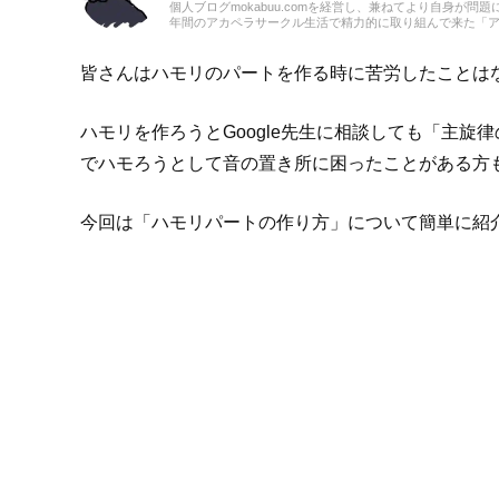
個人ブログmokabuu.comを経営し、兼ねてより自身が
年間のアカペラサークル生活で精力的に取り組んで来た「ア
詞・和音・リズムを多面的に理論立てて曲を解釈するスタイ
のある楽器は主にピアノ・クラシックギター・ドラム。大学
にアカペラサークルに誘われボイスパーカショニストとして
皆さんはハモリのパートを作る時に苦労したことは
な歌を歌えるようになりたいと想いアカペラアレンジを学び
の美しさに目覚めた。
ハモリを作ろうとGoogle先生に相談しても「主旋
でハモろうとして音の置き所に困ったことがある方
今回は「ハモリパートの作り方」について簡単に紹