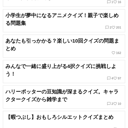
chat_bubble_outline
favorite_border
1
16
小学生が夢中になるアニメクイズ！親子で楽しめ
る問題集
chat_bubble_outline
favorite_border
2
201
あなたも引っかかる？楽しい10回クイズの問題ま
とめ
favorite_border
162
みんなで一緒に盛り上がる4択クイズに挑戦しよ
う！
chat_bubble_outline
favorite_border
4
97
ハリーポッターの豆知識が深まるクイズ。キャラ
クタークイズから雑学まで
chat_bubble_outline
favorite_border
2
10
【暇つぶし】おもしろシルエットクイズまとめ