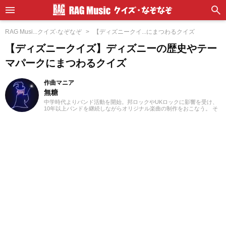
RAG Musi...クイズ·なぞなぞ
【ディズニークイ...にまつわるクイズ
【ディズニークイズ】ディズニーの歴史やテー
マパークにまつわるクイズ
作曲マニア
無糖
中学時代よりバンド活動を開始。邦ロックやUKロックに影響を受け、
10年以上バンドを継続しながらオリジナル楽曲の制作をおこなう。 そ
の後、初音ミクを用いたボーカロイド楽曲の制作にも取り組み、公開
楽曲の累計再生回数は1万回を突破。 音楽雑誌での執筆歴は5年。現在
は音楽ライター / ディレクター / 作曲家として活動し、全国各地のライ
ブにも足を運びながら、シーンの動向を現場目線で捉えている。 現在
はアコースティックギターを軸に、コード解析やギタースケールの知
識を活かしたギタープレイを東京のライブハウスで披露。幅広いジャ
ンルの音楽知識を生かした執筆をおこなう。