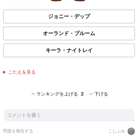
ジョニー・デップ
オーランド・ブルーム
キーラ・ナイトレイ
こたえを見る
expand_less
expand_more
ランキングを上げる
2
下げる
問題を報告する
こじふみ