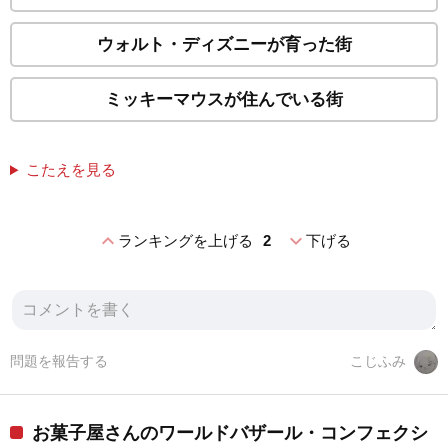
ウォルト・ディズニーが育った街
ミッキーマウスが住んでいる街
こたえを見る
expand_less
expand_more
ランキングを上げる
2
下げる
問題を報告する
こじふみ
お菓子屋さんのワールドバザール・コンフェクシ