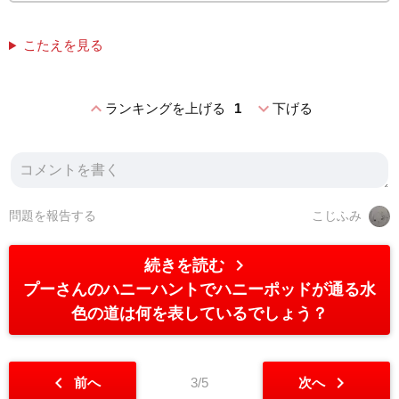
こたえを見る
expand_less
expand_more
ランキングを上げる
1
下げる
問題を報告する
こじふみ
chevron_right
続きを読む
プーさんのハニーハントでハニーポッドが通る水
色の道は何を表しているでしょう？
chevron_left
chevron_right
前へ
3/5
次へ