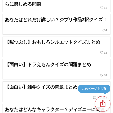
らに楽しめる問題
favorite_border
11
あなたはどれだけ詳しい？ジブリ作品3択クイズ！
favorite_border
4
【暇つぶし】おもしろシルエットクイズまとめ
favorite_border
13
【面白い】ドラえもんクイズの問題まとめ
favorite_border
90
【面白い】雑学クイズの問題まとめ
このページを共有
chat_bubble_outline
favorite_border
2
252
ios_share
あなたはどんなキャラクター？ディズニーに関連