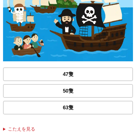
47隻
50隻
63隻
こたえを見る