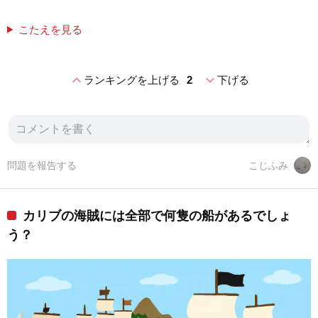
こたえを見る
expand_less
expand_more
ランキングを上げる
2
下げる
問題を報告する
こじふみ
カリブの海賊には全部で何隻の船があるでしょ
う？