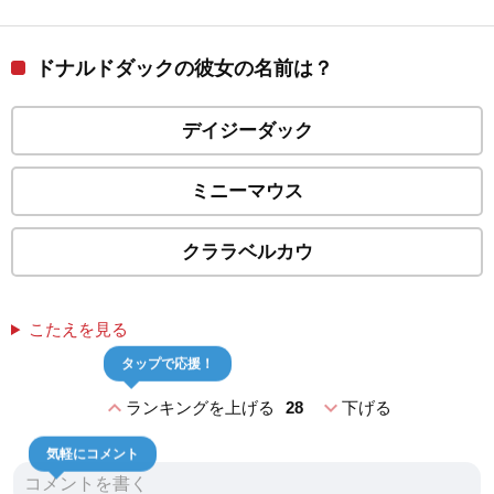
ドナルドダックの彼女の名前は？
デイジーダック
ミニーマウス
クララベルカウ
こたえを見る
タップで応援！
expand_less
expand_more
ランキングを上げる
28
下げる
気軽にコメント