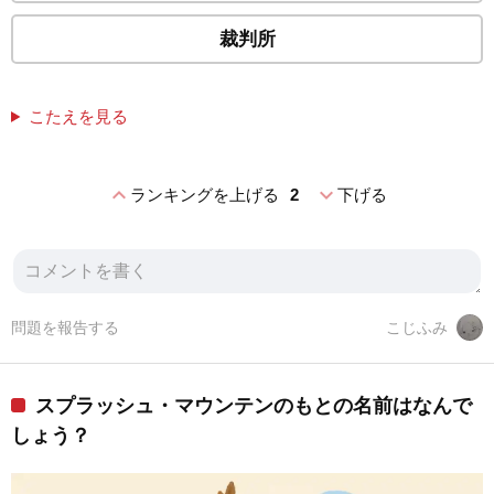
裁判所
こたえを見る
expand_less
expand_more
ランキングを上げる
2
下げる
問題を報告する
こじふみ
スプラッシュ・マウンテンのもとの名前はなんで
しょう？