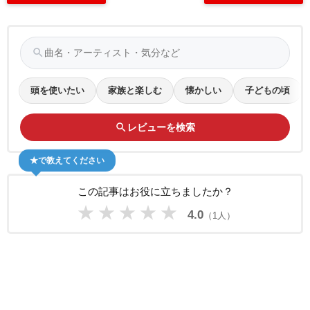
search
頭を使いたい
家族と楽しむ
懐かしい
子どもの頃
search
レビューを検索
★で教えてください
この記事はお役に立ちましたか？
★
★
★
★
★
4.0
（1人）