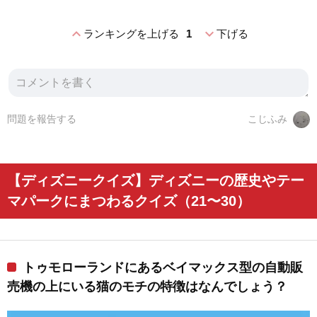
expand_less
expand_more
ランキングを上げる
1
下げる
問題を報告する
こじふみ
【ディズニークイズ】ディズニーの歴史やテー
マパークにまつわるクイズ（21〜30）
トゥモローランドにあるベイマックス型の自動販
売機の上にいる猫のモチの特徴はなんでしょう？