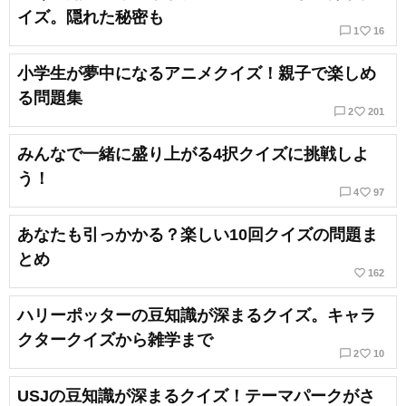
イズ。隠れた秘密も
chat_bubble_outline
favorite_border
1
16
小学生が夢中になるアニメクイズ！親子で楽しめ
る問題集
chat_bubble_outline
favorite_border
2
201
みんなで一緒に盛り上がる4択クイズに挑戦しよ
う！
chat_bubble_outline
favorite_border
4
97
あなたも引っかかる？楽しい10回クイズの問題ま
とめ
favorite_border
162
ハリーポッターの豆知識が深まるクイズ。キャラ
クタークイズから雑学まで
chat_bubble_outline
favorite_border
2
10
USJの豆知識が深まるクイズ！テーマパークがさ