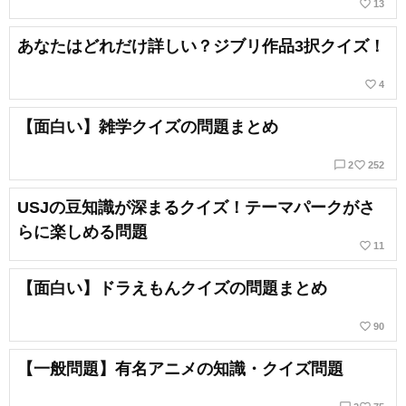
favorite_border
13
あなたはどれだけ詳しい？ジブリ作品3択クイズ！
favorite_border
4
【面白い】雑学クイズの問題まとめ
chat_bubble_outline
favorite_border
2
252
USJの豆知識が深まるクイズ！テーマパークがさ
らに楽しめる問題
favorite_border
11
【面白い】ドラえもんクイズの問題まとめ
favorite_border
90
【一般問題】有名アニメの知識・クイズ問題