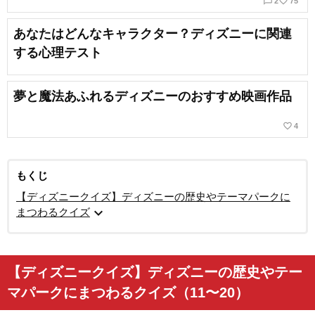
chat_bubble_outline
favorite_border
2
75
あなたはどんなキャラクター？ディズニーに関連
する心理テスト
夢と魔法あふれるディズニーのおすすめ映画作品
favorite_border
4
もくじ
【ディズニークイズ】ディズニーの歴史やテーマパークに
expand_more
まつわるクイズ
【ディズニークイズ】ディズニーの歴史やテー
マパークにまつわるクイズ（11〜20）