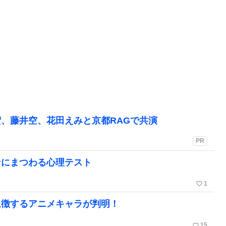
、藤井空、花田えみと京都RAGで共演
PR
ンにまつわる心理テスト
favorite_border
1
象徴するアニメキャラが判明！
favorite_border
15