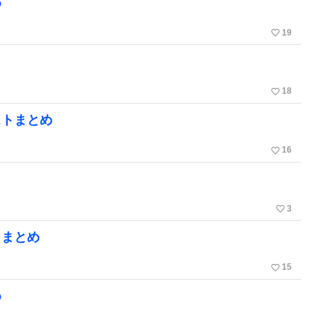
め
favorite_border
19
favorite_border
18
ストまとめ
favorite_border
16
favorite_border
3
トまとめ
favorite_border
15
め