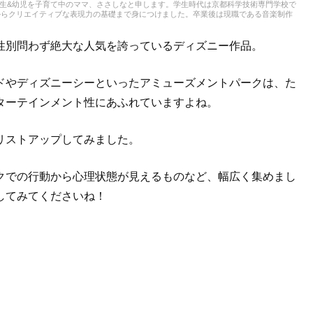
。小学生&幼児を子育て中のママ、ささしなと申します。学生時代は京都科学技術専門学校で
からクリエイティブな表現力の基礎まで身につけました。卒業後は現職である音楽制作
積み、音楽を軸に多様な業務に取り組んでいます。現在は自分なりに子育てについて学
とを活かしながら、子供向けの記事を中心に担当しています。少しでもみなさんのお役
性別問わず絶大な人気を誇っているディズニー作品。
ドやディズニーシーといったアミューズメントパークは、た
ターテインメント性にあふれていますよね。
リストアップしてみました。
クでの行動から心理状態が見えるものなど、幅広く集めまし
してみてくださいね！