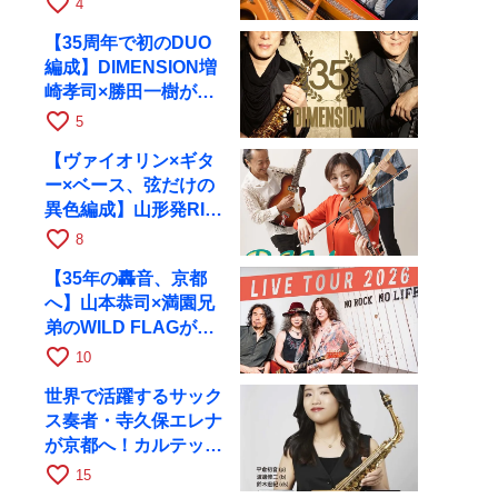
favorite_border
4
RAGへ
【35周年で初のDUO
編成】DIMENSION増
崎孝司×勝田一樹が10
月11日に京都RAGへ
favorite_border
5
【ヴァイオリン×ギタ
ー×ベース、弦だけの
異色編成】山形発RIM
が初全国ツアーで8月
favorite_border
8
17日にRAGへ
【35年の轟音、京都
へ】山本恭司×満園兄
弟のWILD FLAGが8
月6日にRAGでライブ
favorite_border
10
世界で活躍するサック
ス奏者・寺久保エレナ
が京都へ！カルテッ
ト・ツアー京都公演を
favorite_border
15
10月28日に開催