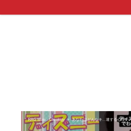
RAG Musi...Cocology
あなたはどんなキ...連する心理テ