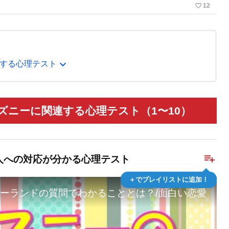
favorite_border
12
expand_more
する心理テスト
ニーに関連する心理テスト（1〜10）
playlist_add
人への対応が分かる心理テスト
＋でプレイリストに追加！
ーランドの質問でわかることとは？/面白い恋愛・性