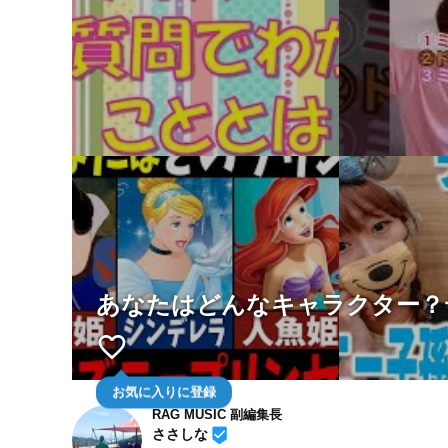
あなたはどんなキャラクター？
favorite_border
お気に入りに登録
RAG MUSIC 副編集長
beenhere
ささしな