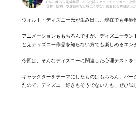
RAG MUSIC 副編集長。JFC公認ファクトチェッカー
音響・照明・映像技術など幅広く学び、総合的な舞台演出
会社に入社し、現在に至るまで一貫して制作畑にて経験を
んだこと、日々子供と向き合う中で感じたことや知ったこ
に立てれば幸いです！
ウォルト・ディズニー氏が生み出し、現在でも年齢
アニメーションももちろんですが、ディズニーラン
とえディズニー作品を知らない方でも楽しめるエン
今回は、そんなディズニーに関連した心理テストを
キャラクターをテーマにしたものはもちろん、パー
たので、ディズニー好きもそうでない方も、ぜひ試