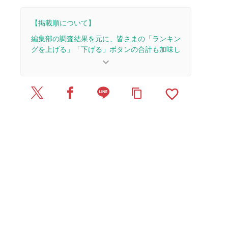
【掲載順について】
編集部の調査結果を元に、皆さまの「ランキン
グを上げる」「下げる」ボタンの合計も加味し
て決まります。
keyboard_arrow_down
【更新履歴】
favorite_border
content_copy
2025/4/18：記事を公開しました。