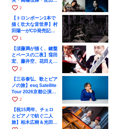
矢・高橋佳輝・友田ジ
ュンと9月28日にRAG
favorite_border
2
へ
【トロンボーン1本で
描く壮大な音世界】村
田陽一がCD発売記念
ツアーで9月4日に京
favorite_border
1
都へ
【須藤満が描く、鍵盤
とベースの二夜】窪田
宏、藤井空、花田えみ
と京都RAGで共演
favorite_border
2
【三谷泰弘、歌とピア
ノの旅】esq Satellite
Tour 2026京都公演を
10月に開催
favorite_border
2
【祝15周年、チェロ
とピアノで紡ぐ二人
旅】柏木広樹＆光田健
一が11月12日に京都