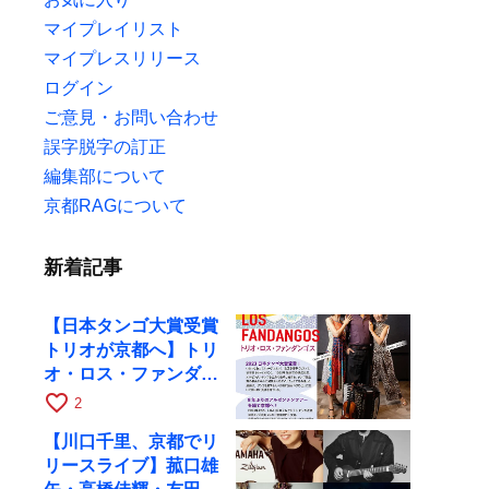
マイプレイリスト
マイプレスリリース
ログイン
ご意見・お問い合わせ
誤字脱字の訂正
編集部について
京都RAGについて
新着記事
【日本タンゴ大賞受賞
トリオが京都へ】トリ
オ・ロス・ファンダン
ゴスが10月9日にRAG
favorite_border
2
で公演
【川口千里、京都でリ
リースライブ】菰口雄