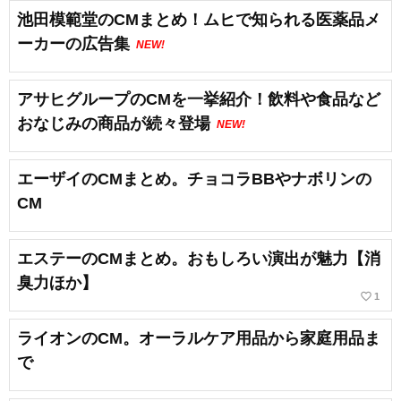
池田模範堂のCMまとめ！ムヒで知られる医薬品メ
ーカーの広告集
NEW!
アサヒグループのCMを一挙紹介！飲料や食品など
おなじみの商品が続々登場
NEW!
エーザイのCMまとめ。チョコラBBやナボリンの
CM
エステーのCMまとめ。おもしろい演出が魅力【消
臭力ほか】
favorite_border
1
ライオンのCM。オーラルケア用品から家庭用品ま
で