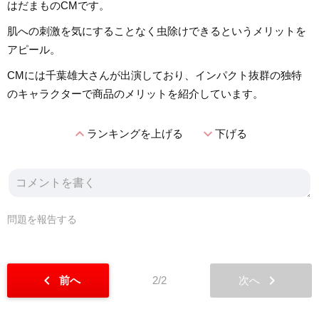
はだまものCMです。
肌への刺激を気にすることなく虫除けできるというメリットを
アピール。
CMには千葉雄大さんが出演しており、インパクト抜群の独特
のキャラクターで商品のメリットを紹介しています。
expand_less
expand_more
ランキングを上げる
下げる
問題を報告する
chevron_left
chevron_right
前へ
2/2
次へ