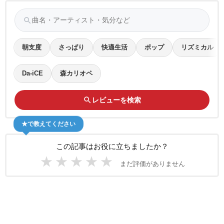
search
朝支度
さっぱり
快適生活
ポップ
リズミカル
Da-iCE
森カリオペ
search
レビューを検索
★で教えてください
この記事はお役に立ちましたか？
★
★
★
★
★
まだ評価がありません