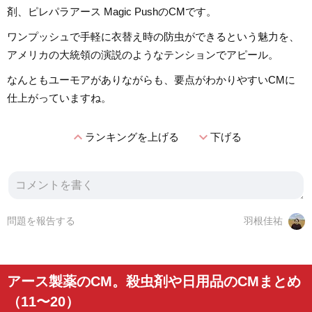
剤、ピレパラアース Magic PushのCMです。
ワンプッシュで手軽に衣替え時の防虫ができるという魅力を、
アメリカの大統領の演説のようなテンションでアピール。
なんともユーモアがありながらも、要点がわかりやすいCMに
仕上がっていますね。
expand_less
expand_more
ランキングを上げる
下げる
問題を報告する
羽根佳祐
アース製薬のCM。殺虫剤や日用品のCMまとめ
（11〜20）