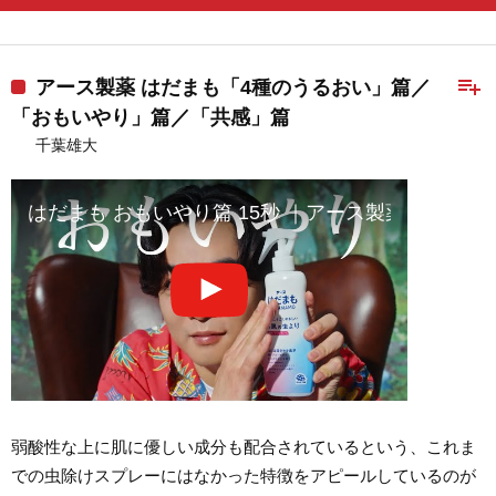
playlist_add
アース製薬 はだまも「4種のうるおい」篇／
「おもいやり」篇／「共感」篇
千葉雄大
はだまも おもいやり篇 15秒 ｜アース製薬
弱酸性な上に肌に優しい成分も配合されているという、これま
での虫除けスプレーにはなかった特徴をアピールしているのが