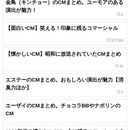
金鳥（キンチョー）のCMまとめ。ユーモアのある
演出が魅力！
favorite_border
2
【面白いCM】笑える！印象に残るコマーシャル
chat_bubble_outline
favorite_border
1
310
【懐かしいCM】昭和に放送されていたCMまとめ
favorite_border
23
エステーのCMまとめ。おもしろい演出が魅力【消
臭力ほか】
favorite_border
1
エーザイのCMまとめ。チョコラBBやナボリンの
CM