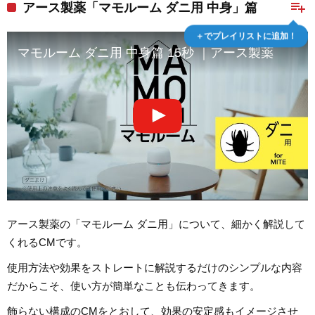
playlist_add
アース製薬「マモルーム ダニ用 中身」篇
＋でプレイリストに追加！
マモルーム ダニ用 中身篇 15秒 ｜アース製薬
アース製薬の「マモルーム ダニ用」について、細かく解説して
くれるCMです。
使用方法や効果をストレートに解説するだけのシンプルな内容
だからこそ、使い方が簡単なことも伝わってきます。
飾らない構成のCMをとおして、効果の安定感もイメージさせ