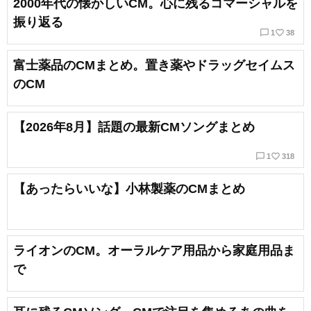
2000年代の懐かしいCM。心に残るコマーシャルを
振り返る
chat_bubble_outline
favorite_border
1
38
富士薬品のCMまとめ。置き薬やドラッグセイムス
のCM
【2026年8月】話題の最新CMソングまとめ
chat_bubble_outline
favorite_border
1
318
【あったらいいな】小林製薬のCMまとめ
ライオンのCM。オーラルケア用品から家庭用品ま
で