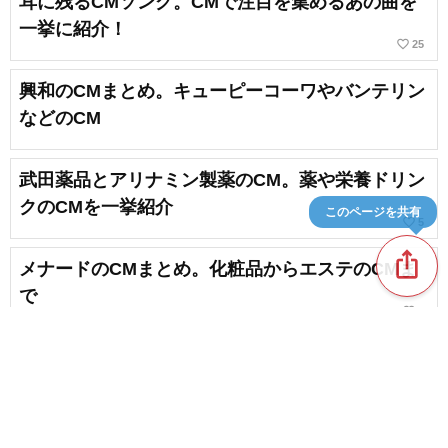
耳に残るCMソング。CMで注目を集めるあの曲を
一挙に紹介！
favorite_border
25
興和のCMまとめ。キューピーコーワやバンテリン
などのCM
武田薬品とアリナミン製薬のCM。薬や栄養ドリン
クのCMを一挙紹介
このページを共有
favorite_border
5
ios_share
メナードのCMまとめ。化粧品からエステのCMま
で
favorite_border
1
ジョンソン株式会社のCMまとめ。住居洗剤やカビ
取り剤のCM
content_copy
久光製薬のCM。サロンパスやフェイタスなどの