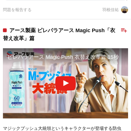
問題を報告する
羽根佳祐
playlist_add
アース製薬 ピレパラアース Magic Push「衣
替え改革」篇
ピレパラアース Magic Push 衣替え改革篇 15秒
マジックプッシュ大統領というキャラクターが登場する防虫