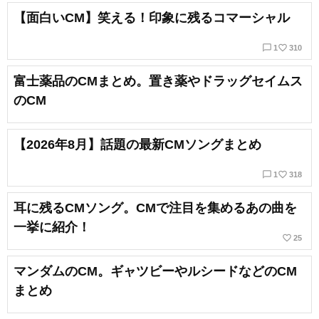
【面白いCM】笑える！印象に残るコマーシャル
chat_bubble_outline
favorite_border
1
310
富士薬品のCMまとめ。置き薬やドラッグセイムス
のCM
【2026年8月】話題の最新CMソングまとめ
chat_bubble_outline
favorite_border
1
318
耳に残るCMソング。CMで注目を集めるあの曲を
一挙に紹介！
favorite_border
25
マンダムのCM。ギャツビーやルシードなどのCM
まとめ