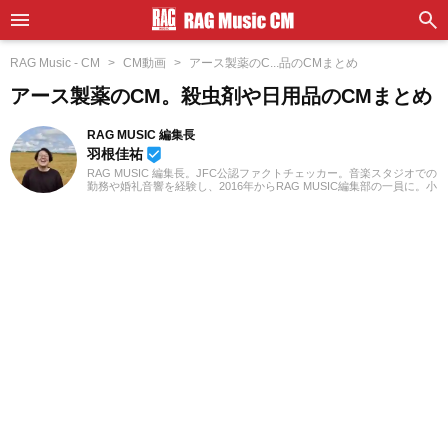
RAG Music - CM
CM動画
アース製薬のC...品のCMまとめ
アース製薬のCM。殺虫剤や日用品のCMまとめ
RAG MUSIC 編集長
羽根佳祐
beenhere
RAG MUSIC 編集長。JFC公認ファクトチェッカー。音楽スタジオでの
勤務や婚礼音響を経験し、2016年からRAG MUSIC編集部の一員に。小
学校ではマーチング、中学校では吹奏楽でクラリネット、高校以降は
バンドでドラムと、さまざまな楽器を経験。各種楽曲紹介記事をはじ
め、各地の音楽フェスの紹介記事やライブレポートなど、自身の音楽
活動やこれまでの業務で培った経験を元に日々記事を制作していま
す。音楽は国内外のロックはもちろん、最近ではJ-POPも広く好んで
聴いています。