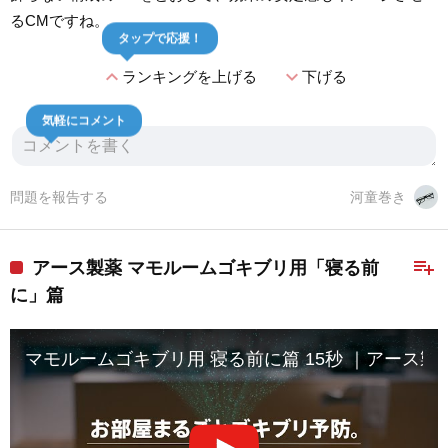
るCMですね。
タップで応援！
expand_less
expand_more
ランキングを上げる
下げる
気軽にコメント
問題を報告する
河童巻き
playlist_add
アース製薬 マモルームゴキブリ用「寝る前
に」篇
マモルームゴキブリ用 寝る前に篇 15秒 ｜アース製