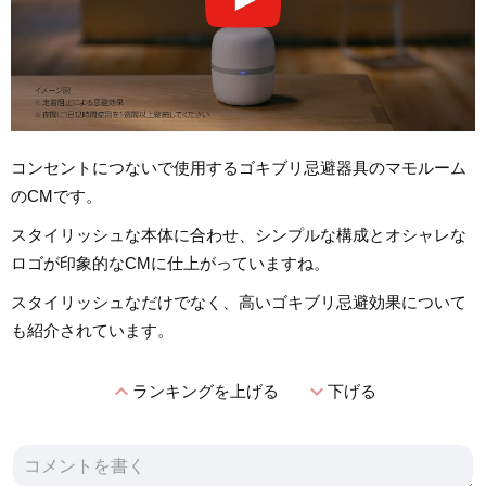
コンセントにつないで使用するゴキブリ忌避器具のマモルーム
のCMです。
スタイリッシュな本体に合わせ、シンプルな構成とオシャレな
ロゴが印象的なCMに仕上がっていますね。
スタイリッシュなだけでなく、高いゴキブリ忌避効果について
も紹介されています。
expand_less
expand_more
ランキングを上げる
下げる