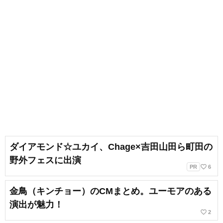
ダイアモンド☆ユカイ、Chage×吉田山田ら町田の
野外フェスに出演
favorite_border
PR
6
金鳥（キンチョー）のCMまとめ。ユーモアのある
演出が魅力！
favorite_border
2