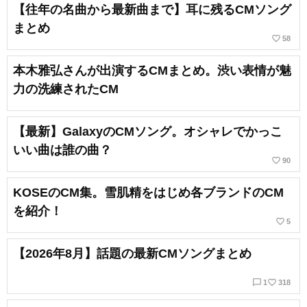
【往年の名曲から最新曲まで】耳に残るCMソング
まとめ
favorite_border
58
本木雅弘さんが出演するCMまとめ。渋い表情が魅
力の洗練されたCM
【最新】GalaxyのCMソング。オシャレでかっこ
いい曲は誰の曲？
favorite_border
90
KOSEのCM集。雪肌精をはじめ各ブランドのCM
を紹介！
favorite_border
5
【2026年8月】話題の最新CMソングまとめ
chat_bubble_outline
favorite_border
1
318