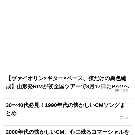
【ヴァイオリン×ギター×ベース、弦だけの異色編
成】山形発RIMが初全国ツアーで8月17日にRAGへ
favorite_border
PR
3
30〜40代必見！1990年代の懐かしいCMソングま
とめ
favorite_border
12
2000年代の懐かしいCM。心に残るコマーシャルを