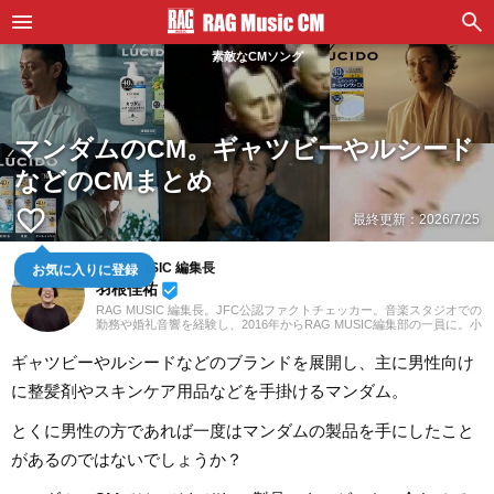
素敵なCMソング
マンダムのCM。ギャツビーやルシード
などのCMまとめ
favorite_border
最終更新：
2026/7/25
RAG MUSIC 編集長
お気に入りに登録
羽根佳祐
beenhere
RAG MUSIC 編集長。JFC公認ファクトチェッカー。音楽スタジオでの
勤務や婚礼音響を経験し、2016年からRAG MUSIC編集部の一員に。小
学校ではマーチング、中学校では吹奏楽でクラリネット、高校以降は
バンドでドラムと、さまざまな楽器を経験。各種楽曲紹介記事をはじ
ギャツビーやルシードなどのブランドを展開し、主に男性向け
め、各地の音楽フェスの紹介記事やライブレポートなど、自身の音楽
活動やこれまでの業務で培った経験を元に日々記事を制作していま
に整髪剤やスキンケア用品などを手掛けるマンダム。
す。音楽は国内外のロックはもちろん、最近ではJ-POPも広く好んで
聴いています。
とくに男性の方であれば一度はマンダムの製品を手にしたこと
があるのではないでしょうか？