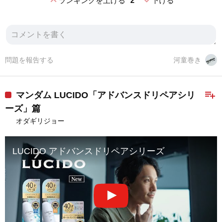
expand_less
expand_more
ランキングを上げる
2
下げる
問題を報告する
河童巻き
playlist_add
マンダム LUCIDO「アドバンスドリペアシリ
ーズ」篇
オダギリジョー
LUCIDO アドバンスドリペアシリーズ