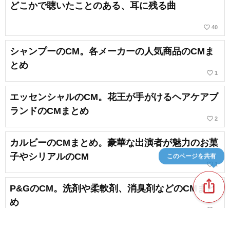
どこかで聴いたことのある、耳に残る曲
favorite_border
40
シャンプーのCM。各メーカーの人気商品のCMま
とめ
favorite_border
1
エッセンシャルのCM。花王が手がけるヘアケアブ
ランドのCMまとめ
favorite_border
2
カルビーのCMまとめ。豪華な出演者が魅力のお菓
子やシリアルのCM
このページを共有
favorite_border
1
ios_share
P&GのCM。洗剤や柔軟剤、消臭剤などのCMまと
め
favorite_border
1