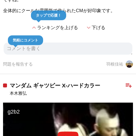
全体的にクールな雰囲気で作られたCMが好印象です。
タップで応援！
expand_less
expand_more
ランキングを上げる
下げる
気軽にコメント
問題を報告する
羽根佳祐
playlist_add
マンダム ギャツビー X-ハードカラー
本木雅弘
g2b2