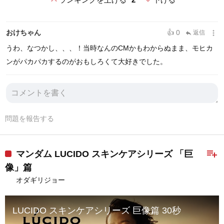
expand_less
expand_more
more_vert
おけちゃん
👍 0
返信
reply
うわ、なつかし、、、！当時なんのCMかもわからぬまま、モヒカ
ンがパカパカするのがおもしろくて大好きでした。
問題を報告する
playlist_add
マンダム LUCIDO スキンケアシリーズ 「巨
像」篇
オダギリジョー
LUCIDO スキンケアシリーズ 巨像篇 30秒