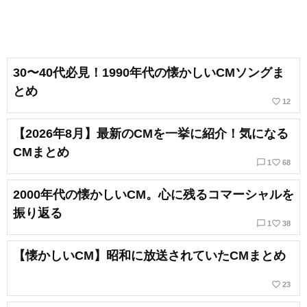
30〜40代必見！1990年代の懐かしいCMソングま
とめ
favorite_border
12
【2026年8月】最新のCMを一挙に紹介！気になる
CMまとめ
chat_bubble_outline
favorite_border
1
68
2000年代の懐かしいCM。心に残るコマーシャルを
振り返る
chat_bubble_outline
favorite_border
1
38
【懐かしいCM】昭和に放送されていたCMまとめ
favorite_border
23