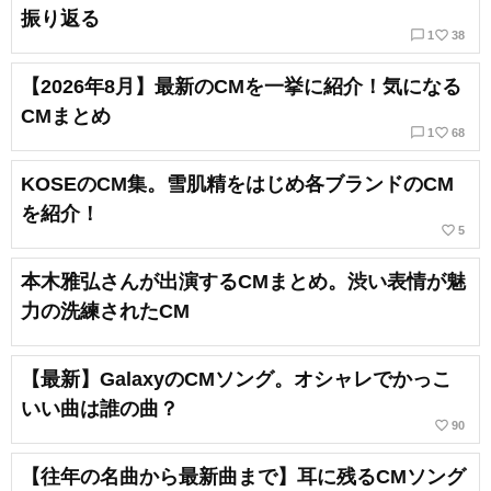
振り返る
chat_bubble_outline
favorite_border
1
38
【2026年8月】最新のCMを一挙に紹介！気になる
CMまとめ
chat_bubble_outline
favorite_border
1
68
KOSEのCM集。雪肌精をはじめ各ブランドのCM
を紹介！
favorite_border
5
本木雅弘さんが出演するCMまとめ。渋い表情が魅
力の洗練されたCM
【最新】GalaxyのCMソング。オシャレでかっこ
いい曲は誰の曲？
favorite_border
90
【往年の名曲から最新曲まで】耳に残るCMソング