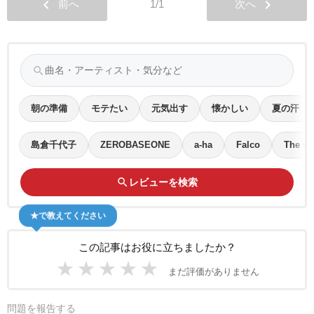
chevron_left
chevron_right
前へ
1/1
次へ
search
朝の準備
モテたい
元気出す
懐かしい
夏の汗
島倉千代子
ZEROBASEONE
a-ha
Falco
The sty
search
レビューを検索
★で教えてください
この記事はお役に立ちましたか？
★
★
★
★
★
まだ評価がありません
問題を報告する