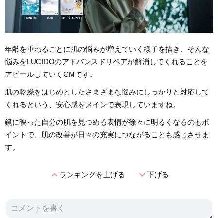
年齢を重ねるごとに肌の悩みが増えていく様子を描き、そんな
悩みをLUCIDOのアドバンスドリペアが解消してくれることを
アピールしていくCMです。
肌の乾燥をはじめとしたさまざまな悩みにしっかりと対応して
くれるという、安心感をメインで表現していますね。
鏡に映った自分の肌を見つめる表情が徐々に明るくなるのもポ
イントで、肌の改善が日々の充実につながることも感じさせま
す。
expand_less
expand_more
ランキングを上げる
下げる