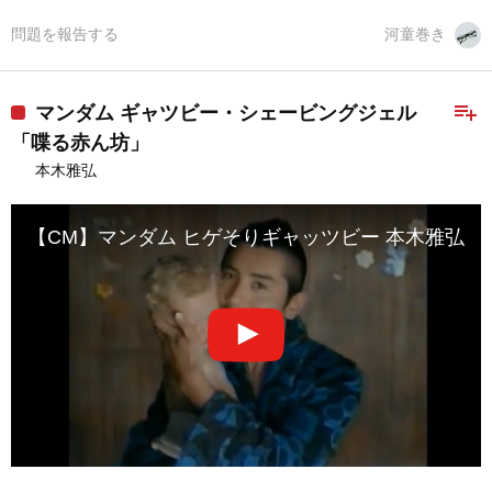
問題を報告する
河童巻き
playlist_add
マンダム ギャツビー・シェービングジェル
「喋る赤ん坊」
本木雅弘
【CM】マンダム ヒゲそりギャッツビー 本木雅弘