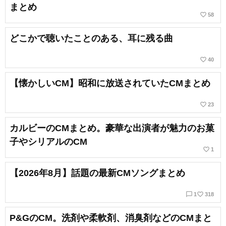
まとめ
favorite_border
58
どこかで聴いたことのある、耳に残る曲
favorite_border
40
【懐かしいCM】昭和に放送されていたCMまとめ
favorite_border
23
カルビーのCMまとめ。豪華な出演者が魅力のお菓
子やシリアルのCM
favorite_border
1
【2026年8月】話題の最新CMソングまとめ
chat_bubble_outline
favorite_border
1
318
P&GのCM。洗剤や柔軟剤、消臭剤などのCMまと