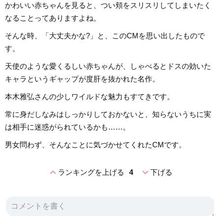
かわいい赤ちゃんを見ると、つい頬をスリスリしてしまいたく
なることってありますよね。
そんな時、「大丈夫かな?」と、このCMを思い出したもので
す。
天使のような愛くるしい赤ちゃんが、しゃべるとドスの効いた
キャラというギャップが度肝を抜かれた名作。
本木雅弘さんの少しワイルドな魅力もすてきです。
常に身だしなみはしっかりしておかないと、知らないうちに実
は相手に迷惑がられているかも……。
男女問わず、そんなことに気づかせてくれたCMです。
expand_less
expand_more
ランキングを上げる
4
下げる