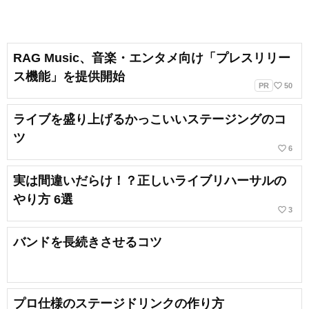
RAG Music、音楽・エンタメ向け「プレスリリー
ス機能」を提供開始
favorite_border
PR
50
ライブを盛り上げるかっこいいステージングのコ
ツ
favorite_border
6
実は間違いだらけ！？正しいライブリハーサルの
やり方 6選
favorite_border
3
バンドを長続きさせるコツ
プロ仕様のステージドリンクの作り方