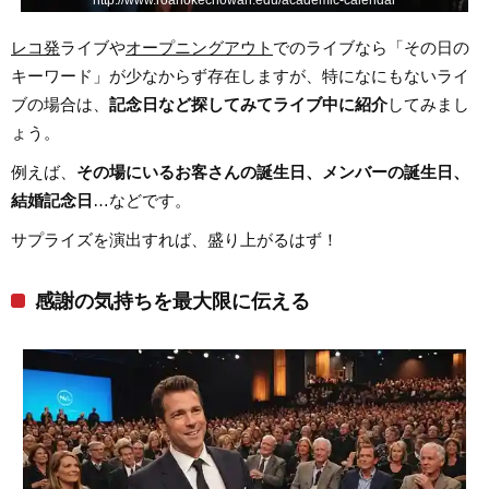
http://www.roanokechowan.edu/academic-calendar
レコ発
ライブや
オープニングアウト
でのライブなら「その日の
キーワード」が少なからず存在しますが、特になにもないライ
ブの場合は、
記念日など探してみてライブ中に紹介
してみまし
ょう。
例えば、
その場にいるお客さんの誕生日、メンバーの誕生日、
結婚記念日
…などです。
サプライズを演出すれば、盛り上がるはず！
感謝の気持ちを最大限に伝える