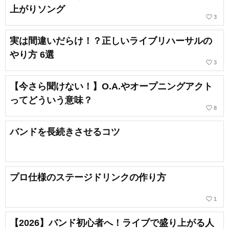
上がりソング
favorite_border
3
実は間違いだらけ！？正しいライブリハーサルの
やり方 6選
favorite_border
3
【今さら聞けない！】O.A.やオープニングアクト
ってどういう意味？
favorite_border
8
バンドを長続きさせるコツ
プロ仕様のステージドリンクの作り方
favorite_border
1
【2026】バンド初心者へ！ライブで盛り上がる人