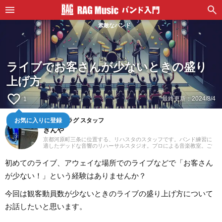
素敵なバンド
ライブでお客さんが少ないときの盛り
上げ方
favorite_border
最終更新：
2024/8/4
1
スタジオラグ スタッフ
お気に入りに登録
きんや
京都河原町三条に位置する、リハスタのスタッフです。バンド練習に
適したデッドな音響のリハーサルスタジオ。プロによる音楽教室。ご
予約はウェブにて24時間受付中！あなたの一番店になるために「スタ
ジオラグらしさ」を追求してまいります。
初めてのライブ、アウェイな場所でのライブなどで「お客さん
が少ない！」という経験はありませんか？
今回は観客動員数が少ないときのライブの盛り上げ方について
お話したいと思います。