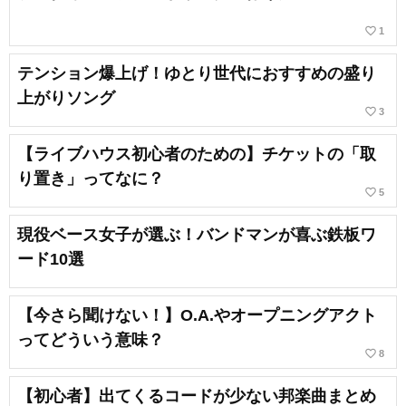
favorite_border
1
テンション爆上げ！ゆとり世代におすすめの盛り
上がりソング
favorite_border
3
【ライブハウス初心者のための】チケットの「取
り置き」ってなに？
favorite_border
5
現役ベース女子が選ぶ！バンドマンが喜ぶ鉄板ワ
ード10選
【今さら聞けない！】O.A.やオープニングアクト
ってどういう意味？
favorite_border
8
【初心者】出てくるコードが少ない邦楽曲まとめ