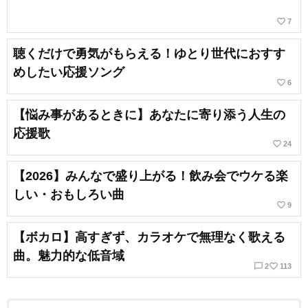
favorite_border
7
聴くだけで勇気がもらえる！ゆとり世代におすす
めしたい応援ソング
favorite_border
6
【悩み事があるときに】あなたに寄り添う人生の
応援歌
favorite_border
24
【2026】みんなで盛り上がる！飲み会でウケる楽
しい・おもしろい曲
favorite_border
9
【ボカロ】高すぎず、カラオケで無理なく歌える
曲。魅力的な低音域
chat_bubble_outline
favorite_border
2
113