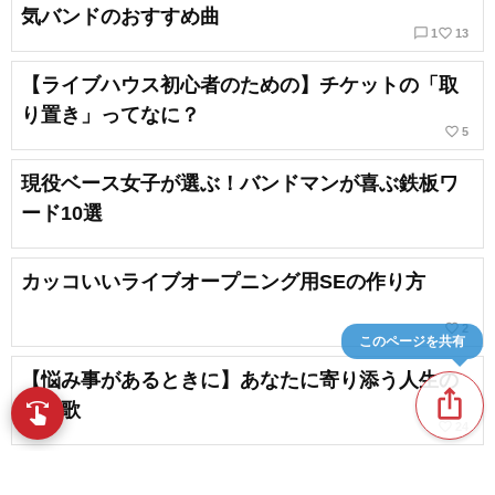
気バンドのおすすめ曲
chat_bubble_outline
favorite_border
1
13
【ライブハウス初心者のための】チケットの「取
り置き」ってなに？
favorite_border
5
現役ベース女子が選ぶ！バンドマンが喜ぶ鉄板ワ
ード10選
カッコいいライブオープニング用SEの作り方
favorite_border
2
このページを共有
【悩み事があるときに】あなたに寄り添う人生の
ios_share
応援歌
swipe
指先で音楽をブラウズ
favorite_border
24
【初心者向け】女性ボーカルバンドにオススメの