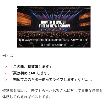
http://www.guitartonetalk.com/2013/04/15/how-to-get-
a-good-live-sound/
例えば
「この曲、初披露します」
「実は初めてMCします」
「初めてこのギター使ってライブします」
など……
特別感を演出し、来てもらったお客さんに対して貴重な時間を
体感してらえればベストです。