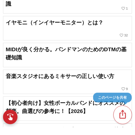
識
favorite_border
1
イヤモニ（インイヤーモニター）とは？
favorite_border
32
MIDIが良く分かる。バンドマンのためのDTMの基
礎知識
音楽スタジオにあるミキサーの正しい使い方
favorite_border
9
このページを共有
【初心者向け】女性ボーカルバンドにオススメの
邦楽。曲選びの参考に！【2026】
ios_share
swipe
favorite_border
12
指先で音楽をブラウズ
コンパクトミキサーの使い方をマスターして快適