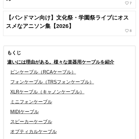
favorite_border
7
【バンドマン向け】文化祭・学園祭ライブにオス
スメなアニソン集【2026】
favorite_border
8
もくじ
違いには理由がある。様々な楽器用ケーブルを紹介
ピンケーブル（RCAケーブル）
フォンケーブル（TRSフォンケーブル）
XLRケーブル（キャノンケーブル）
ミニフォンケーブル
MIDIケーブル
スピーカーケーブル
オプティカルケーブル