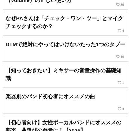
（Volume）の正しい使い方
favorite_border
36
なぜPAさんは「チェック・ワン・ツー」とマイク
チェックするのか？
favorite_border
4
DTMで絶対にやってはいけないたった1つのタブー
favorite_border
16
【知っておきたい】ミキサーの音量操作の基礎知
識
favorite_border
1
楽器別のバンド初心者にオススメの曲
favorite_border
4
【初心者向け】女性ボーカルバンドにオススメの
邦楽。曲選びの参考に！【2026】