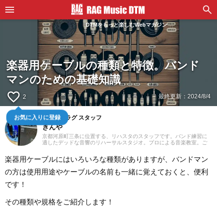
DTMをもっと楽しむWebマガジン
楽器用ケーブルの種類と特徴。バンド
マンのための基礎知識
favorite_border
最終更新：
2024/8/4
2
お気に入りに登録
スタジオラグ スタッフ
きんや
京都河原町三条に位置する、リハスタのスタッフです。バンド練習に
適したデッドな音響のリハーサルスタジオ。プロによる音楽教室。ご
予約はウェブにて24時間受付中！あなたの一番店になるために「スタ
ジオラグらしさ」を追求してまいります。
楽器用ケーブルにはいろいろな種類がありますが、バンドマン
の方は使用用途やケーブルの名前も一緒に覚えておくと、便利
です！
その種類や規格をご紹介します！