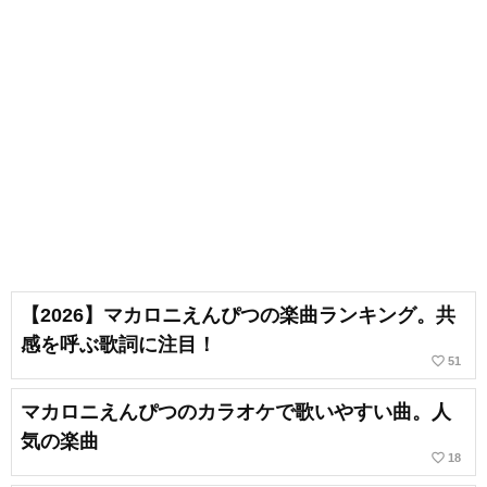
【2026】マカロニえんぴつの楽曲ランキング。共
感を呼ぶ歌詞に注目！
favorite_border
51
マカロニえんぴつのカラオケで歌いやすい曲。人
気の楽曲
favorite_border
18