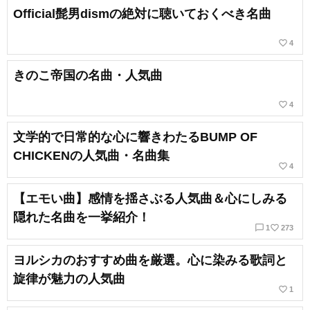
Official髭男dismの絶対に聴いておくべき名曲
favorite_border
4
きのこ帝国の名曲・人気曲
favorite_border
4
文学的で日常的な心に響きわたるBUMP OF
CHICKENの人気曲・名曲集
favorite_border
4
【エモい曲】感情を揺さぶる人気曲＆心にしみる
隠れた名曲を一挙紹介！
chat_bubble_outline
favorite_border
1
273
ヨルシカのおすすめ曲を厳選。心に染みる歌詞と
旋律が魅力の人気曲
favorite_border
1