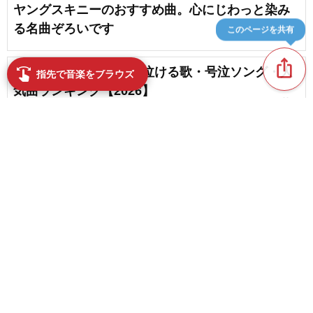
ヤングスキニーのおすすめ曲。心にじわっと染み
る名曲ぞろいです
このページを共有
ios_share
Mrs.GREEN APPLEの泣ける歌・号泣ソング・人
swipe
指先で音楽をブラウズ
気曲ランキング【2026】
favorite_border
5
緑黄色社会の感動ソング・人気曲ランキング
【2026】
favorite_border
2
content_copy
緑黄色社会の泣ける歌・号泣ソング・人気曲ラン
キング【2026】
play_arrow
ずっと真夜中でいいのに。のおすすめ曲・聴くほ
favorite_border
どハマる人気曲はこれ
favorite_border
1