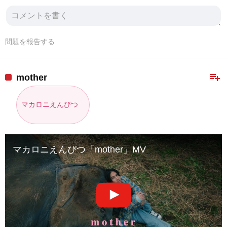
問題を報告する
playlist_add
mother
マカロニえんぴつ
マカロニえんぴつ「mother」MV