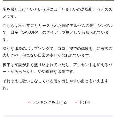
場を盛り上げたいという時には『たましいの居場所』もオスス
メです。
こちらは2022年にリリースされた同名アルバムの先行シングル
で、日産「SAKURA」のタイアップ曲としても知られていま
す。
温かな印象のポップソングで、コロナ禍での体験を元に家族の
大切さや、何気ない日常の幸せが歌われています。
後半は変調が多く盛り込まれていたり、アクセントを変えるパ
ートがあったりと、やや複雑な印象です。
それゆえに歌いこなしている感を出しやすい曲ともいえます
ね。
expand_less
expand_more
ランキングを上げる
下げる