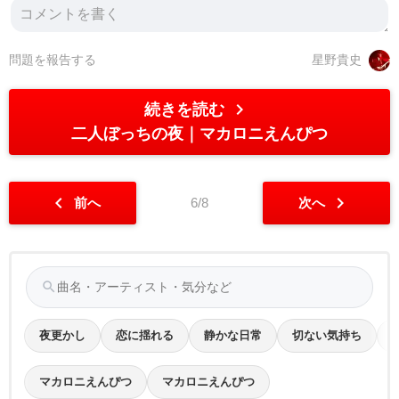
問題を報告する
星野貴史
chevron_right
続きを読む
二人ぼっちの夜
マカロニえんぴつ
chevron_left
chevron_right
前へ
6/8
次へ
search
夜更かし
恋に揺れる
静かな日常
切ない気持ち
マカロニえんぴつ
マカロニえんぴつ