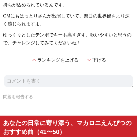
持ちが込められているんです。
CMにもはっとりさんが出演していて、楽曲の世界観をより深
く感じられますよ。
ゆっくりとしたテンポでキーも高すぎず、歌いやすいと思うの
で、チャレンジしてみてくださいね！
expand_less
expand_more
ランキングを上げる
下げる
問題を報告する
あなたの日常に寄り添う、マカロニえんぴつの
おすすめ曲（41〜50）