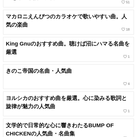
favorite_border
51
マカロニえんぴつのカラオケで歌いやすい曲。人
気の楽曲
favorite_border
18
King Gnuのおすすめ曲。聴けば沼にハマる名曲を
厳選
favorite_border
1
きのこ帝国の名曲・人気曲
favorite_border
4
ヨルシカのおすすめ曲を厳選。心に染みる歌詞と
旋律が魅力の人気曲
favorite_border
1
文学的で日常的な心に響きわたるBUMP OF
CHICKENの人気曲・名曲集