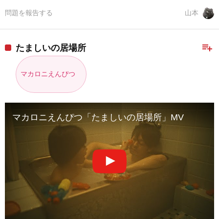
問題を報告する
山本
playlist_add
たましいの居場所
マカロニえんぴつ
マカロニえんぴつ「たましいの居場所」MV