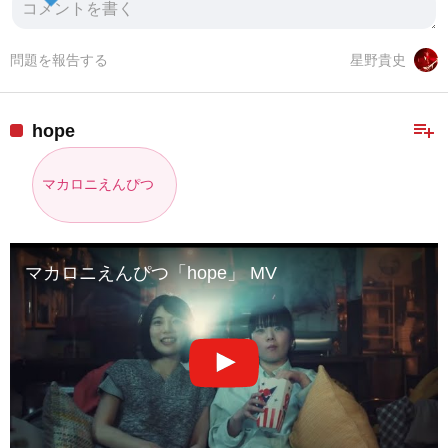
問題を報告する
星野貴史
playlist_add
hope
マカロニえんぴつ
マカロニえんぴつ「hope」 MV