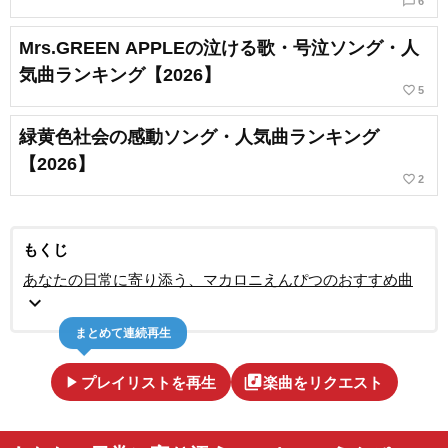
chat_bubble_outline
6
Mrs.GREEN APPLEの泣ける歌・号泣ソング・人
気曲ランキング【2026】
favorite_border
5
緑黄色社会の感動ソング・人気曲ランキング
【2026】
favorite_border
2
もくじ
あなたの日常に寄り添う、マカロニえんぴつのおすすめ曲
expand_more
まとめて連続再生
play_arrow
library_music
プレイリストを再生
楽曲をリクエスト