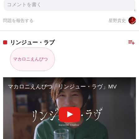
問題を報告する
星野貴史
playlist_add
リンジュー・ラブ
マカロニえんぴつ
マカロニえんぴつ「リンジュー・ラヴ」MV