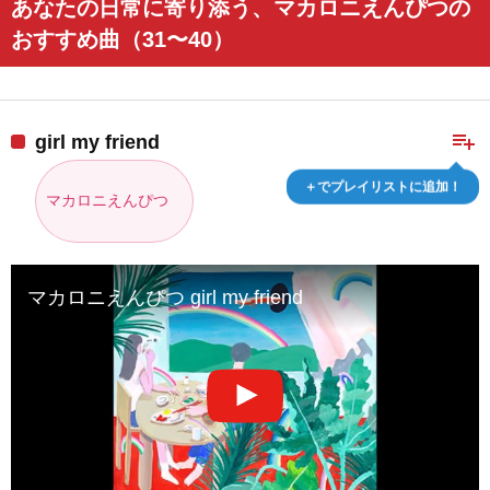
あなたの日常に寄り添う、マカロニえんぴつの
おすすめ曲（31〜40）
playlist_add
girl my friend
＋でプレイリストに追加！
マカロニえんぴつ
マカロニえんぴつ girl my friend