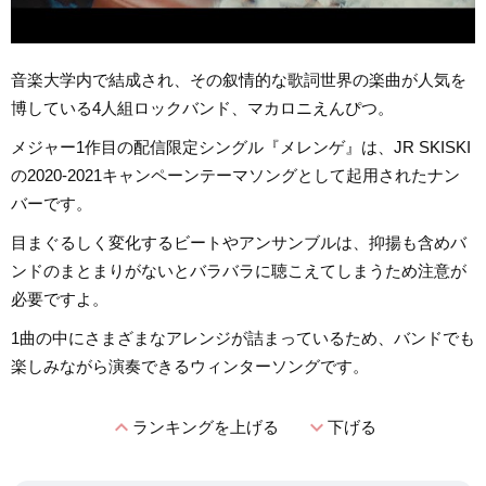
音楽大学内で結成され、その叙情的な歌詞世界の楽曲が人気を
博している4人組ロックバンド、マカロニえんぴつ。
メジャー1作目の配信限定シングル『メレンゲ』は、JR SKISKI
の2020-2021キャンペーンテーマソングとして起用されたナン
バーです。
目まぐるしく変化するビートやアンサンブルは、抑揚も含めバ
ンドのまとまりがないとバラバラに聴こえてしまうため注意が
必要ですよ。
1曲の中にさまざまなアレンジが詰まっているため、バンドでも
楽しみながら演奏できるウィンターソングです。
expand_less
expand_more
ランキングを上げる
下げる