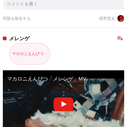
問題を報告する
星野貴史
playlist_add
メレンゲ
マカロニえんぴつ
マカロニえんぴつ「メレンゲ」MV