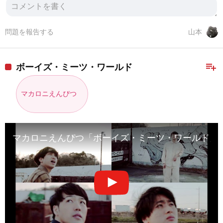
問題を報告する
山本
playlist_add
ボーイズ・ミーツ・ワールド
マカロニえんぴつ
マカロニえんぴつ「ボーイズ・ミーツ・ワールド」