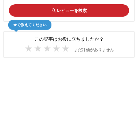
search
レビューを検索
★で教えてください
この記事はお役に立ちましたか？
★
★
★
★
★
まだ評価がありません