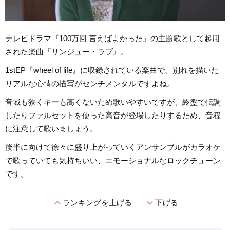
テレビドラマ『100万回 言えばよかった』の主題歌として起用
された楽曲『リンジュー・ラブ』。
1stEP『wheel of life』に収録されている楽曲で、別れを描いた
リアルな心情の描写がセンチメンタルですよね。
音域も狭くキーも高くないため歌いやすいですが、終盤で転調
したりファルセットを使った高音が登場したりするため、音程
に注意して歌いましょう。
後半に向けて徐々に盛り上がっていくアンサンブルがカラオケ
で歌っていても気持ちいい、エモーショナルなロックチューン
です。
expand_less
expand_more
ランキングを上げる
下げる