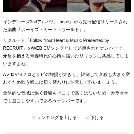
インディーズ2ndアルバム『hope』から先行配信リリースされ
た楽曲『ボーイズ・ミーツ・ワールド』。
リクルート「Follow Your Heart & Music Presented by
RECRUIT」のWEB CMソングとして起用されたナンバーで、
矛盾を抱える青春時代の心情を描いたリリックに共感してしま
いますよね。
AメロやBメロとサビの抑揚が大きく、比例して音程も大きく変
わるため歌う際には切り替わりに注意して歌いましょう。
全体的な音域は狭く音域もそこまで高くはないため、カラオケ
でも選曲しやすいであろうナンバーです。
expand_less
expand_more
ランキングを上げる
下げる