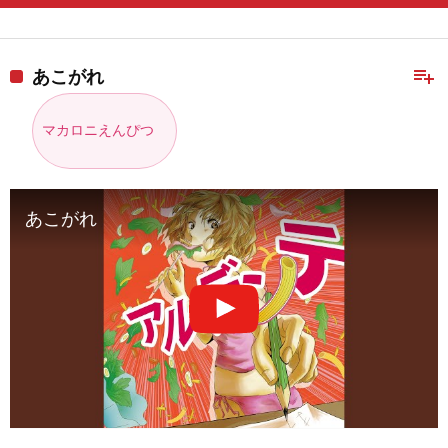
playlist_add
あこがれ
マカロニえんぴつ
あこがれ