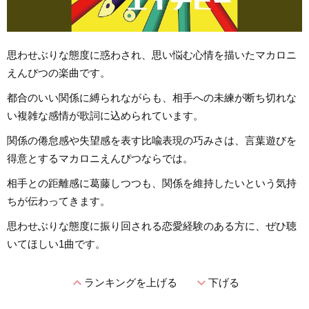
思わせぶりな態度に惑わされ、思い悩む心情を描いたマカロニ
えんぴつの楽曲です。
都合のいい関係に縛られながらも、相手への未練が断ち切れな
い複雑な感情が歌詞に込められています。
関係の倦怠感や失望感を表す比喩表現の巧みさは、言葉遊びを
得意とするマカロニえんぴつならでは。
相手との距離感に葛藤しつつも、関係を維持したいという気持
ちが伝わってきます。
思わせぶりな態度に振り回される恋愛経験のある方に、ぜひ聴
いてほしい1曲です。
expand_less
expand_more
ランキングを上げる
下げる