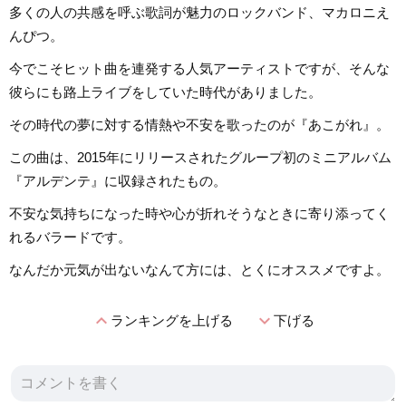
多くの人の共感を呼ぶ歌詞が魅力のロックバンド、マカロニえ
んぴつ。
今でこそヒット曲を連発する人気アーティストですが、そんな
彼らにも路上ライブをしていた時代がありました。
その時代の夢に対する情熱や不安を歌ったのが『あこがれ』。
この曲は、2015年にリリースされたグループ初のミニアルバム
『アルデンテ』に収録されたもの。
不安な気持ちになった時や心が折れそうなときに寄り添ってく
れるバラードです。
なんだか元気が出ないなんて方には、とくにオススメですよ。
expand_less
expand_more
ランキングを上げる
下げる