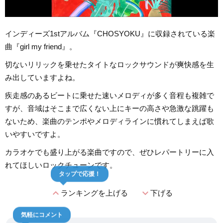
インディーズ1stアルバム『CHOSYOKU』に収録されている楽
曲『girl my friend』。
切ないリリックを乗せたタイトなロックサウンドが爽快感を生
み出していますよね。
疾走感のあるビートに乗せた速いメロディが多く音程も複雑で
すが、音域はそこまで広くない上にキーの高さや急激な跳躍も
ないため、楽曲のテンポやメロディラインに慣れてしまえば歌
いやすいですよ。
カラオケでも盛り上がる楽曲ですので、ぜひレパートリーに入
れてほしいロックチューンです。
タップで応援！
expand_less
expand_more
ランキングを上げる
下げる
気軽にコメント