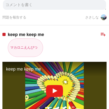
問題を報告する
ささしな
playlist_add
keep me keep me
マカロニえんぴつ
keep me keep me