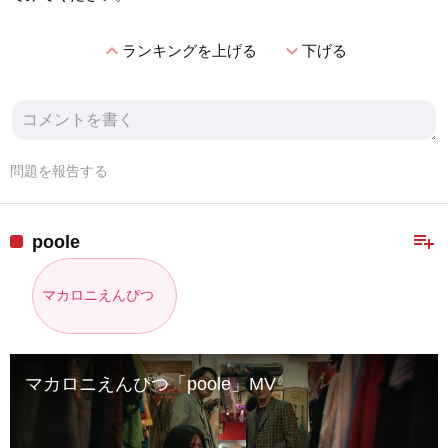
expand_less
expand_more
ランキングを上げる
下げる
問題を報告する
playlist_add
poole
マカロニえんぴつ
マカロニえんぴつ「poole」MV