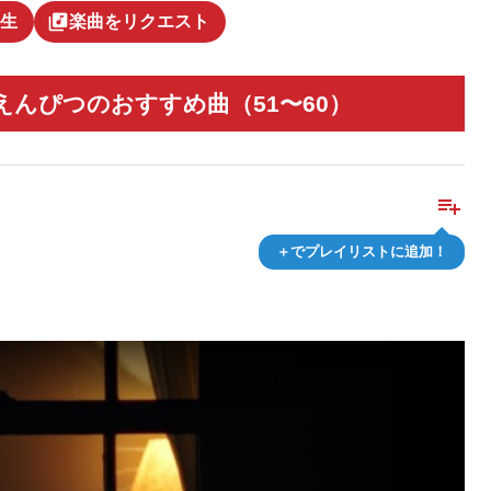
library_music
生
楽曲をリクエスト
んぴつのおすすめ曲（51〜60）
playlist_add
＋でプレイリストに追加！