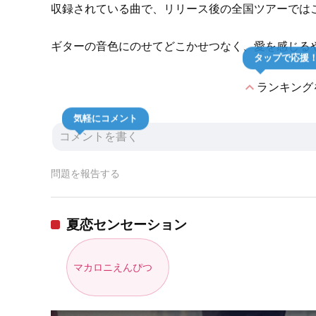
収録されている曲で、リリース後の全国ツアーでは
ギターの音色にのせてどこかせつなく、愛を感じる
タップで応援
expand_less
ランキング
気軽にコメント
問題を報告する
夏恋センセーション
マカロニえんぴつ