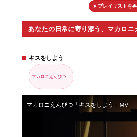
play_arrow
プレイリストを再
あなたの日常に寄り添う、マカロニえ
キスをしよう
マカロニえんぴつ
マカロニえんぴつ「キスをしよう」MV