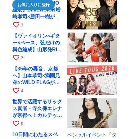
【35周年で初のDUO
お気に入りに登録
編成】DIMENSION増
崎孝司×勝田一樹が10
月11日に京都RAGへ
favorite_border
1
【ヴァイオリン×ギタ
ー×ベース、弦だけの
異色編成】山形発RIM
が初全国ツアーで8月
favorite_border
3
17日にRAGへ
【35年の轟音、京都
へ】山本恭司×満園兄
弟のWILD FLAGが8
月6日にRAGでライブ
favorite_border
4
世界で活躍するサック
ス奏者・寺久保エレナ
が京都へ！カルテッ
ト・ツアー京都公演を
favorite_border
9
10月28日に開催
10日間にわたるスペ