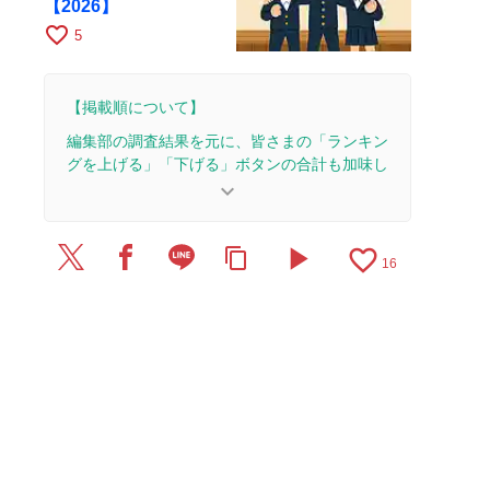
【2026】
favorite_border
5
【掲載順について】
編集部の調査結果を元に、皆さまの「ランキン
グを上げる」「下げる」ボタンの合計も加味し
て決まります。
keyboard_arrow_down
【更新履歴】
play_arrow
favorite_border
content_copy
2026/7/6：1本のレビューを追加・更新。
16
2026/7/4：1本のレビューを追加・更新。
2026/5/19：1本のレビューを追加・更新。
2026/4/24：記事を公開しました。
2026/4/22：1本のレビューを追加・更新。
2026/4/12：1本のレビューを追加・更新。
2026/3/4：1本のレビューを追加・更新。
2025/12/4：1本のレビューを追加・更新。
2025/11/6：1本のレビューを追加・更新。
2025/11/5：1本のレビューを追加・更新。
2025/9/26：1本のレビューを追加・更新。