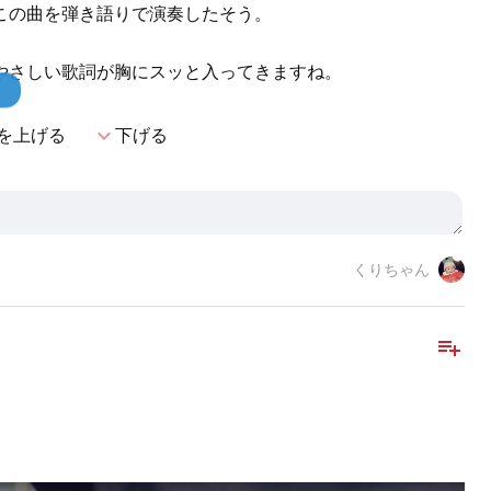
この曲を弾き語りで演奏したそう。
やさしい歌詞が胸にスッと入ってきますね。
！
expand_more
を上げる
下げる
くりちゃん
playlist_add