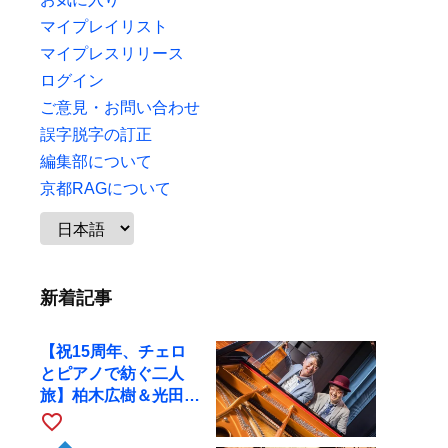
マイプレイリスト
マイプレスリリース
ログイン
ご意見・お問い合わせ
誤字脱字の訂正
編集部について
京都RAGについて
新着記事
【祝15周年、チェロ
とピアノで紡ぐ二人
旅】柏木広樹＆光田健
一が11月12日に京都
favorite_border
RAGへ