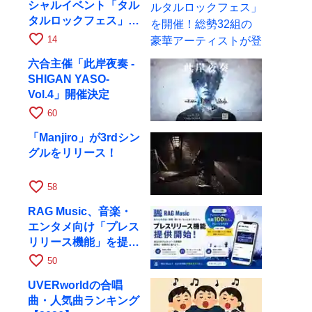
シャルイベント「タル
タルロックフェス」を
開催！総勢32組の豪
favorite_border
14
華アーティストが登場
六合主催「此岸夜奏 -
SHIGAN YASO-
Vol.4」開催決定
favorite_border
60
「Manjiro」が3rdシン
グルをリリース！
favorite_border
58
RAG Music、音楽・
エンタメ向け「プレス
リリース機能」を提供
開始
favorite_border
50
UVERworldの合唱
曲・人気曲ランキング