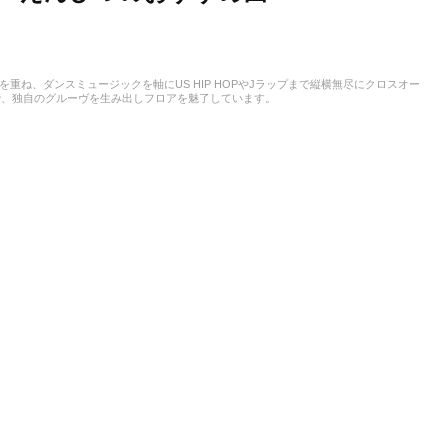
重ね、ダンスミュージックを軸にUS HIP HOPやJラップまで縦横無尽にクロスオー
で、独自のグルーヴを生み出しフロアを魅了しています。