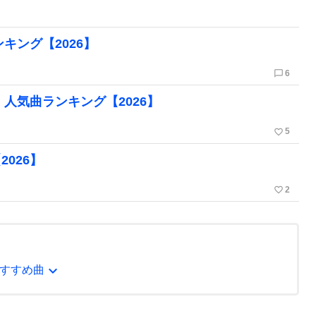
ンキング【2026】
chat_bubble_outline
6
グ・人気曲ランキング【2026】
favorite_border
5
026】
favorite_border
2
expand_more
すすめ曲