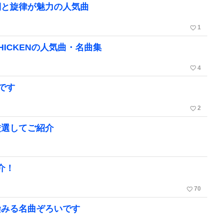
詞と旋律が魅力の人気曲
favorite_border
1
HICKENの人気曲・名曲集
favorite_border
4
です
favorite_border
2
厳選してご紹介
紹介！
favorite_border
70
染みる名曲ぞろいです