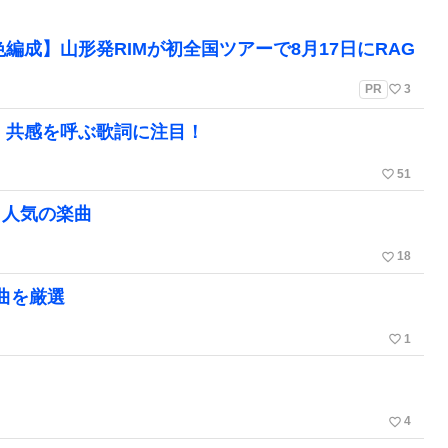
編成】山形発RIMが初全国ツアーで8月17日にRAG
favorite_border
PR
3
。共感を呼ぶ歌詞に注目！
favorite_border
51
。人気の楽曲
favorite_border
18
名曲を厳選
favorite_border
1
favorite_border
4