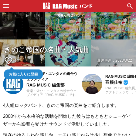
素敵な邦楽バンド
きのこ帝国の名曲・人気曲
favorite_border
最終更新：
2023/3/22
4
音楽・遊び・エンタメの総合ウ
お気に入りに登録
RAG MUSIC 編集
ェブメディア
羽根佳祐
beenhere
RAG MUSIC 編集部
RAG MUSIC 編集
音楽・遊び・エンタメの総合ウェ
ァクトチェッカー。
ブメディア「RAG MUSIC」です。
での勤務や婚礼音響
音楽レビュー、イベント、ライフ
2016年からRAG M
ハック、レクリエーションなど素
一員に。小学校では
4人組ロックバンド、きのこ帝国の楽曲をご紹介します。
敵なエンタメ情報をお届けしま
中学校では吹奏楽で
す。
ト、高校以降はバン
2008年から本格的な活動を開始した彼らはもともとシューゲイ
と、さまざまな楽器
楽曲紹介記事をはじ
ザーから影響を受けたサウンドで活動していました。
楽フェスの紹介記事
ートなど、自身の音
までの業務で培った
現在のゆるふわな感じや、エモい感じからは少し想像できない
日々記事を制作して