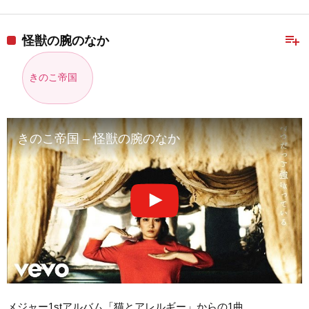
playlist_add
怪獣の腕のなか
きのこ帝国
きのこ帝国 – 怪獣の腕のなか
メジャー1stアルバム「猫とアレルギー」からの1曲。