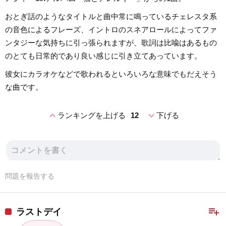
おとぎ話のようなタイトルと曲中常に鳴っているチェレスタ系
の音色によるフレーズ、イントロのスネアロールによってファ
ンタジーな気持ちに引っ張られますが、歌詞は比喩はあるもの
のとても日常的であり良い感じに引き立てあっています。
彼女にカラオケなどで歌われるといろいろな意味でもだえそう
な曲です。
expand_less
expand_more
ランキングを上げる
12
下げる
問題を報告する
playlist_add
ラストデイ