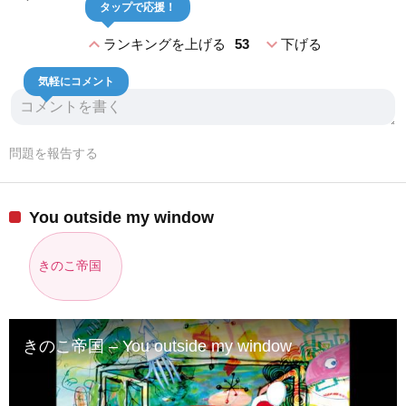
タップで応援！
expand_less
expand_more
ランキングを上げる
53
下げる
気軽にコメント
問題を報告する
You outside my window
きのこ帝国
きのこ帝国 – You outside my window