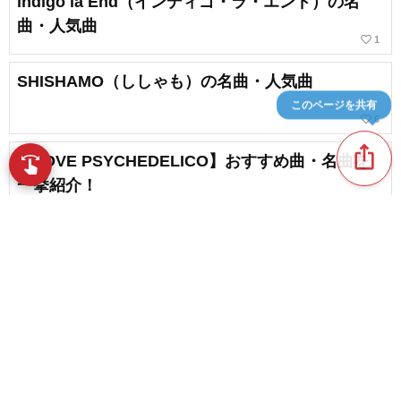
indigo la End（インディゴ・ラ・エンド）の名
曲・人気曲
favorite_border
1
SHISHAMO（ししゃも）の名曲・人気曲
このページを共有
favorite_border
6
ios_share
【LOVE PSYCHEDELICO】おすすめ曲・名曲を
swipe
指先で音楽をブラウズ
一挙紹介！
四星球（スーシンチュウ）の名曲・人気曲
favorite_border
1
content_copy
Suchmosの名曲＆楽曲集でたどる都会的サウンド
の魅力
play_arrow
favorite_border
1
【エモい曲】感情を揺さぶる人気曲＆心にしみる