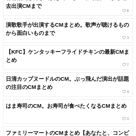
去出演CMまで
favorite_border
8
演歌歌手が出演するCMまとめ。歌声が聴けるもの
から面白いものまで
favorite_border
3
【KFC】ケンタッキーフライドチキンの最新CMま
とめ
favorite_border
7
日清カップヌードルのCM。ぶっ飛んだ演出が話題
の注目のCMまとめ
favorite_border
4
はま寿司のCM。お寿司が食べたくなるCMまとめ
favorite_border
3
ファミリーマートのCMまとめ【あなたと、コンビ