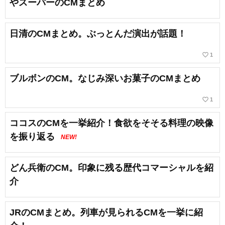
やスーパーのCMまとめ
日清のCMまとめ。ぶっとんだ演出が話題！
favorite_border
1
ブルボンのCM。なじみ深いお菓子のCMまとめ
favorite_border
1
ココスのCMを一挙紹介！食欲をそそる料理の映像
を振り返る
NEW!
どん兵衛のCM。印象に残る歴代コマーシャルを紹
介
JRのCMまとめ。列車が見られるCMを一挙に紹