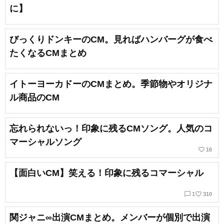
に】
びっくりドンキーのCM。見ればハンバーグが食べ
たくなるCMまとめ
イトーヨーカドーのCMまとめ。季節物やオリジナ
ル商品のCM
忘れられないっ！印象に残るCMソング。人気のコ
マーシャルソング
favorite_border
16
【面白いCM】笑える！印象に残るコマーシャル
chat_bubble_outline
favorite_border
1
310
関ジャニ∞出演CMまとめ。メンバーが個別で出演