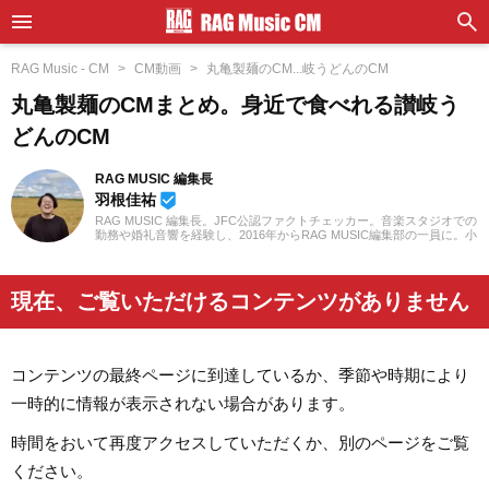
RAG Music - CM
CM動画
丸亀製麺のCM...岐うどんのCM
丸亀製麺のCMまとめ。身近で食べれる讃岐う
どんのCM
RAG MUSIC 編集長
羽根佳祐
beenhere
RAG MUSIC 編集長。JFC公認ファクトチェッカー。音楽スタジオでの
勤務や婚礼音響を経験し、2016年からRAG MUSIC編集部の一員に。小
学校ではマーチング、中学校では吹奏楽でクラリネット、高校以降は
バンドでドラムと、さまざまな楽器を経験。各種楽曲紹介記事をはじ
め、各地の音楽フェスの紹介記事やライブレポートなど、自身の音楽
活動やこれまでの業務で培った経験を元に日々記事を制作していま
現在、ご覧いただけるコンテンツがありません
す。音楽は国内外のロックはもちろん、最近ではJ-POPも広く好んで
聴いています。
コンテンツの最終ページに到達しているか、季節や時期により
一時的に情報が表示されない場合があります。
時間をおいて再度アクセスしていただくか、別のページをご覧
ください。