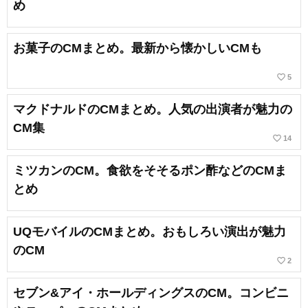
め
お菓子のCMまとめ。最新から懐かしいCMも
favorite_border
5
マクドナルドのCMまとめ。人気の出演者が魅力の
CM集
favorite_border
14
ミツカンのCM。食欲をそそるポン酢などのCMま
とめ
UQモバイルのCMまとめ。おもしろい演出が魅力
のCM
favorite_border
2
セブン&アイ・ホールディングスのCM。コンビニ