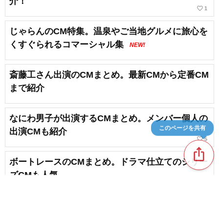
介！
favorite_border
1
じゃらんのCM特集。温泉やご当地グルメに旅心を
くすぐられるコマーシャル集
NEW!
斎藤工さん出演のCMまとめ。最新CMから定番CM
まで紹介
なにわ男子が出演するCMまとめ。メンバー個人の
このページを共有
出演CMも紹介
favorite_border
5
ios_share
ボートレースのCMまとめ。ドラマ仕立てのシリー
ズCMも人気