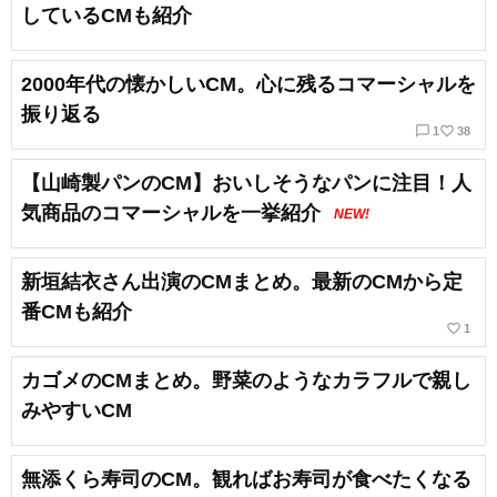
しているCMも紹介
2000年代の懐かしいCM。心に残るコマーシャルを
振り返る
chat_bubble_outline
favorite_border
1
38
【山崎製パンのCM】おいしそうなパンに注目！人
気商品のコマーシャルを一挙紹介
NEW!
新垣結衣さん出演のCMまとめ。最新のCMから定
番CMも紹介
favorite_border
1
カゴメのCMまとめ。野菜のようなカラフルで親し
みやすいCM
無添くら寿司のCM。観ればお寿司が食べたくなる