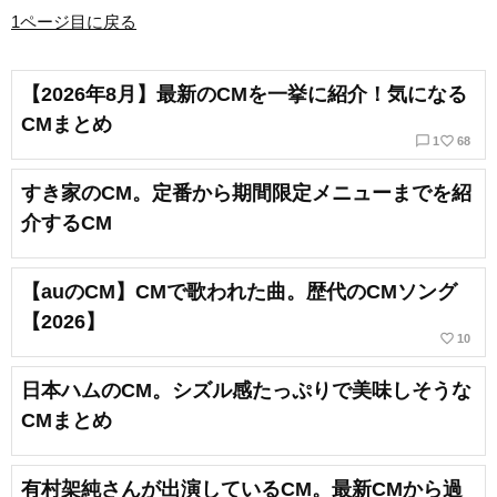
1ページ目に戻る
【2026年8月】最新のCMを一挙に紹介！気になる
CMまとめ
chat_bubble_outline
favorite_border
1
68
すき家のCM。定番から期間限定メニューまでを紹
介するCM
【auのCM】CMで歌われた曲。歴代のCMソング
【2026】
favorite_border
10
日本ハムのCM。シズル感たっぷりで美味しそうな
CMまとめ
有村架純さんが出演しているCM。最新CMから過