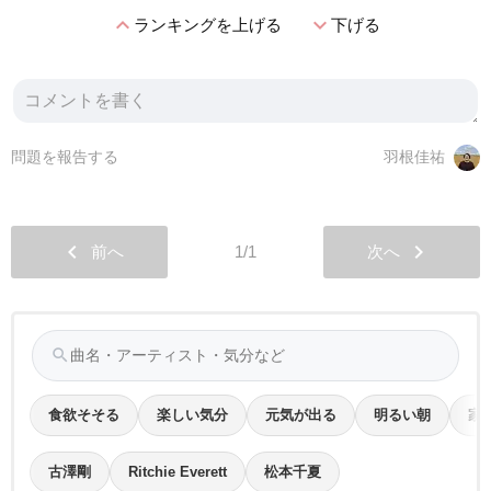
expand_less
expand_more
ランキングを上げる
下げる
問題を報告する
羽根佳祐
chevron_left
chevron_right
前へ
1/1
次へ
search
食欲そそる
楽しい気分
元気が出る
明るい朝
家
古澤剛
Ritchie Everett
松本千夏