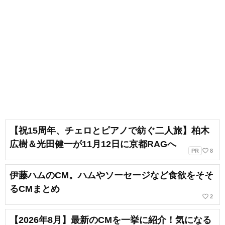
【祝15周年、チェロとピアノで紡ぐ二人旅】柏木
広樹＆光田健一が11月12日に京都RAGへ
favorite_border
PR
8
伊藤ハムのCM。ハムやソーセージなど食欲をそそ
るCMまとめ
favorite_border
2
【2026年8月】最新のCMを一挙に紹介！気になる