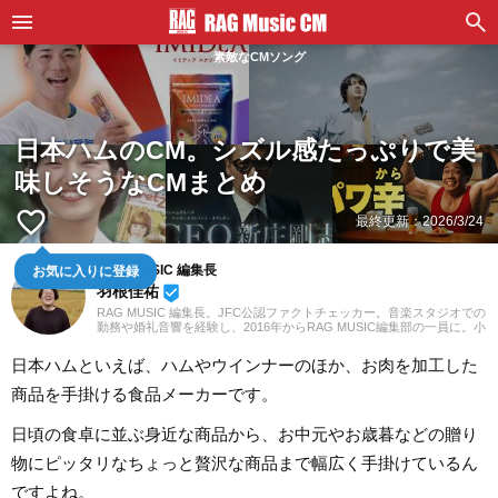
素敵なCMソング
日本ハムのCM。シズル感たっぷりで美
味しそうなCMまとめ
favorite_border
最終更新：
2026/3/24
お気に入りに登録
RAG MUSIC 編集長
羽根佳祐
beenhere
RAG MUSIC 編集長。JFC公認ファクトチェッカー。音楽スタジオでの
勤務や婚礼音響を経験し、2016年からRAG MUSIC編集部の一員に。小
学校ではマーチング、中学校では吹奏楽でクラリネット、高校以降は
バンドでドラムと、さまざまな楽器を経験。各種楽曲紹介記事をはじ
日本ハムといえば、ハムやウインナーのほか、お肉を加工した
め、各地の音楽フェスの紹介記事やライブレポートなど、自身の音楽
活動やこれまでの業務で培った経験を元に日々記事を制作していま
商品を手掛ける食品メーカーです。
す。音楽は国内外のロックはもちろん、最近ではJ-POPも広く好んで
聴いています。
日頃の食卓に並ぶ身近な商品から、お中元やお歳暮などの贈り
物にピッタリなちょっと贅沢な商品まで幅広く手掛けているん
ですよね。