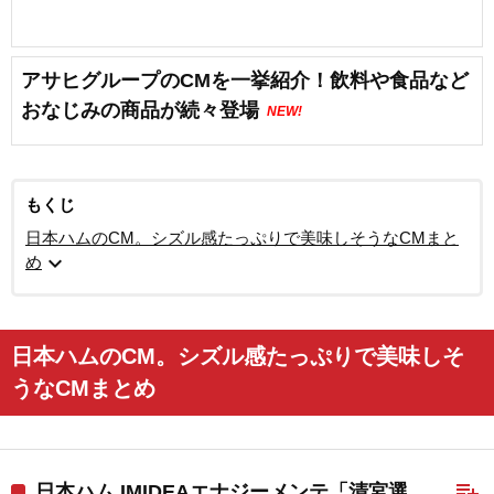
アサヒグループのCMを一挙紹介！飲料や食品など
おなじみの商品が続々登場
NEW!
もくじ
日本ハムのCM。シズル感たっぷりで美味しそうなCMまと
expand_more
め
日本ハムのCM。シズル感たっぷりで美味しそ
うなCMまとめ
playlist_add
日本ハム IMIDEAエナジーメンテ「清宮選