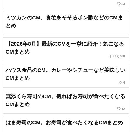
favorite_border
23
ミツカンのCM。食欲をそそるポン酢などのCMま
とめ
【2026年8月】最新のCMを一挙に紹介！気になる
CMまとめ
chat_bubble_outline
favorite_border
1
68
ハウス食品のCM。カレーやシチューなど美味しい
CMまとめ
favorite_border
4
無添くら寿司のCM。観ればお寿司が食べたくなる
CMまとめ
favorite_border
12
はま寿司のCM。お寿司が食べたくなるCMまとめ