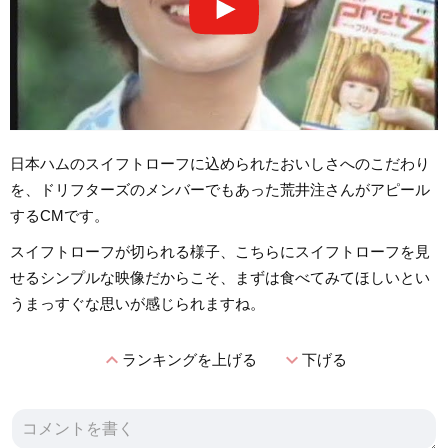
日本ハムのスイフトローフに込められたおいしさへのこだわり
を、ドリフターズのメンバーでもあった荒井注さんがアピール
するCMです。
スイフトローフが切られる様子、こちらにスイフトローフを見
せるシンプルな映像だからこそ、まずは食べてみてほしいとい
うまっすぐな思いが感じられますね。
expand_less
expand_more
ランキングを上げる
下げる