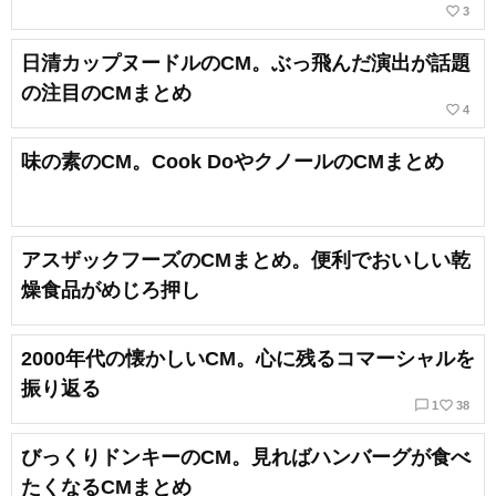
favorite_border
3
日清カップヌードルのCM。ぶっ飛んだ演出が話題
の注目のCMまとめ
favorite_border
4
味の素のCM。Cook DoやクノールのCMまとめ
アスザックフーズのCMまとめ。便利でおいしい乾
燥食品がめじろ押し
2000年代の懐かしいCM。心に残るコマーシャルを
振り返る
chat_bubble_outline
favorite_border
1
38
びっくりドンキーのCM。見ればハンバーグが食べ
たくなるCMまとめ