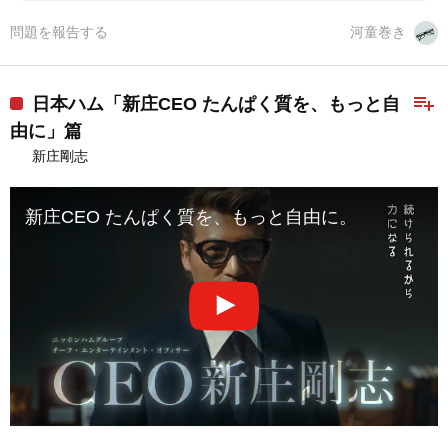
問題を報告する
河童巻き
playlist_add
日本ハム「新庄CEO たんぱく質を、もっと自
由に」篇
新庄剛志
新庄CEO たんぱく質を、もっと自由に。