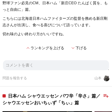
野球ファン必見のCM、日本ハム「新庄CEO たんぱく質を、も
っと自由に」篇。
こちらには北海道日本ハムファイターズの監督を務める新庄剛
志さんが出演し、食べる喜びについて語っています。
切れ味のよい終わり方がいいですね。
expand_less
expand_more
ランキングを上げる
下げる
問題を報告する
山本
playlist_add
日本ハム シャウエッセン パワ辛「辛さ」篇／
シャウエッセンおいちぃず「ちぃ」篇