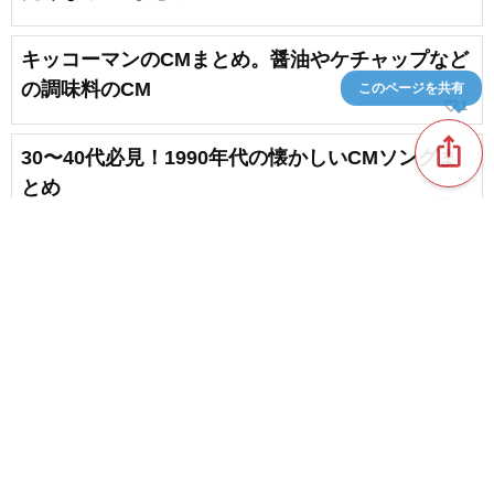
キッコーマンのCMまとめ。醤油やケチャップなど
の調味料のCM
このページを共有
favorite_border
1
ios_share
30〜40代必見！1990年代の懐かしいCMソングま
とめ
favorite_border
12
忘れられないっ！印象に残るCMソング。人気のコ
マーシャルソング
favorite_border
16
content_copy
耳に残るCMソング。CMで注目を集めるあの曲を
一挙に紹介！
favorite_border
favorite_border
25
【プリマハムのCM】香薫でおなじみ！食欲をそそ
るコマーシャル集
NEW!