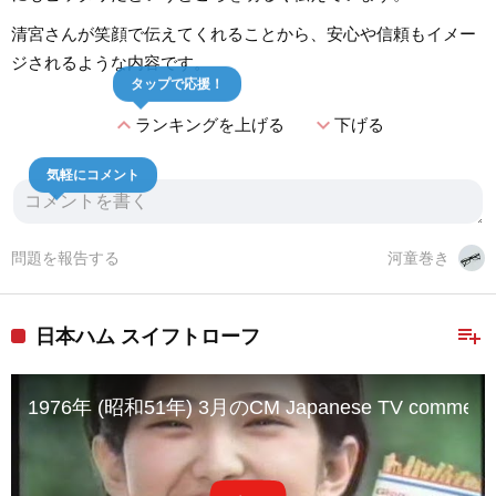
清宮さんが笑顔で伝えてくれることから、安心や信頼もイメー
ジされるような内容です。
タップで応援！
expand_less
expand_more
ランキングを上げる
下げる
気軽にコメント
問題を報告する
河童巻き
playlist_add
日本ハム スイフトローフ
1976年 (昭和51年) 3月のCM Japanese TV commerci