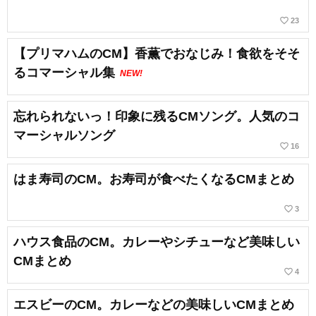
favorite_border
23
【プリマハムのCM】香薫でおなじみ！食欲をそそ
るコマーシャル集
NEW!
忘れられないっ！印象に残るCMソング。人気のコ
マーシャルソング
favorite_border
16
はま寿司のCM。お寿司が食べたくなるCMまとめ
favorite_border
3
ハウス食品のCM。カレーやシチューなど美味しい
CMまとめ
favorite_border
4
エスビーのCM。カレーなどの美味しいCMまとめ