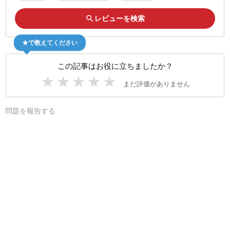
search
レビューを検索
★で教えてください
この記事はお役に立ちましたか？
★
★
★
★
★
まだ評価がありません
問題を報告する