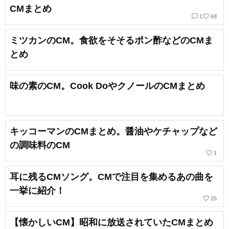
CMまとめ
chat_bubble_outline
favorite_border
1
68
ミツカンのCM。食欲をそそるポン酢などのCMま
とめ
味の素のCM。Cook DoやクノールのCMまとめ
キッコーマンのCMまとめ。醤油やケチャップなど
の調味料のCM
favorite_border
1
耳に残るCMソング。CMで注目を集めるあの曲を
一挙に紹介！
favorite_border
25
【懐かしいCM】昭和に放送されていたCMまとめ