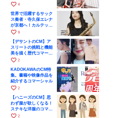
月6日にRAGでライブ
favorite_border
4
世界で活躍するサック
ス奏者・寺久保エレナ
が京都へ！カルテッ
ト・ツアー京都公演を
favorite_border
9
10月28日に開催
【デサントのCM】ア
スリートの挑戦と機能
美を描く歴代コマーシ
ャル集
favorite_border
2
KADOKAWAのCM特
集。書籍や映像作品を
紹介するコマーシャル
favorite_border
2
【ハニーズのCM】思
わず服が欲しくなる！
ステキな洋服のコマー
シャル
favorite_border
2