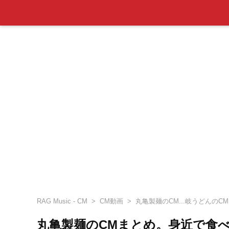
RAG Music - CM
CM動画
丸亀製麺のCM...岐うどんのCM
丸亀製麺のCMまとめ。身近で食