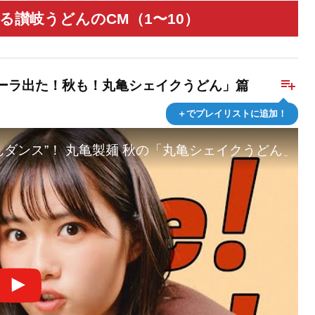
る讃岐うどんのCM（1〜10）
playlist_add
ーラ出た！秋も！丸亀シェイクうどん」篇
＋でプレイリストに追加！
ダンス”！ 丸亀製麺 秋の「丸亀シェイクうどん」新