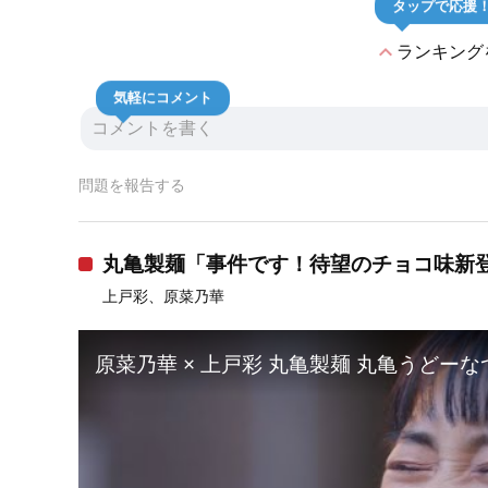
タップで応援
expand_less
ランキング
気軽にコメント
問題を報告する
丸亀製麺「事件です！待望のチョコ味新登
上戸彩、原菜乃華
原菜乃華 × 上戸彩 丸亀製麺 丸亀うどー