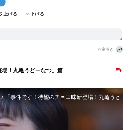
！
expand_more
を上げる
下げる
河童巻き
playlist_add
場！丸亀うどーなつ」篇​
なつ 「事件です！待望のチョコ味新登場！丸亀うどーな