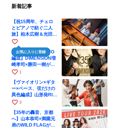
新着記事
【祝15周年、チェロ
とピアノで紡ぐ二人
旅】柏木広樹＆光田健
一が11月12日に京都
favorite_border
RAGへ
【35周年で初のDUO
お気に入りに登録
編成】DIMENSION増
崎孝司×勝田一樹が10
月11日に京都RAGへ
favorite_border
1
【ヴァイオリン×ギタ
ー×ベース、弦だけの
異色編成】山形発RIM
が初全国ツアーで8月
favorite_border
3
17日にRAGへ
【35年の轟音、京都
へ】山本恭司×満園兄
弟のWILD FLAGが8