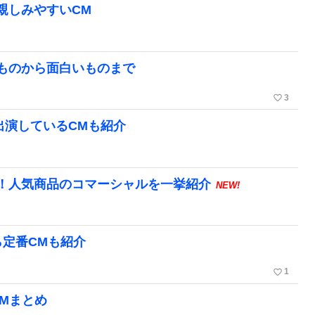
親しみやすいCM
ものから面白いものまで
favorite_border
3
出演しているCMも紹介
！人気商品のコマーシャルを一挙紹介
NEW!
ら定番CMも紹介
favorite_border
1
Mまとめ