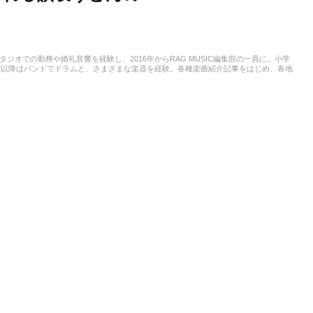
スタジオでの勤務や婚礼音響を経験し、2016年からRAG MUSIC編集部の一員に。小学
校以降はバンドでドラムと、さまざまな楽器を経験。各種楽曲紹介記事をはじめ、各地
楽活動やこれまでの業務で培った経験を元に日々記事を制作しています。音楽は国内外
います。