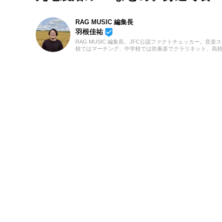
RAG MUSIC 編集長
beenhere
羽根佳祐
RAG MUSIC 編集長。JFC公認ファクトチェッカー。音楽
校ではマーチング、中学校では吹奏楽でクラリネット、高
の音楽フェスの紹介記事やライブレポートなど、自身の音
のロックはもちろん、最近ではJ-POPも広く好んで聴いて