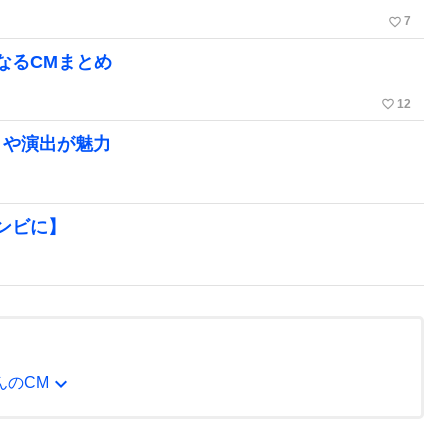
favorite_border
7
なるCMまとめ
favorite_border
12
トや演出が魅力
ンビに】
expand_more
んのCM