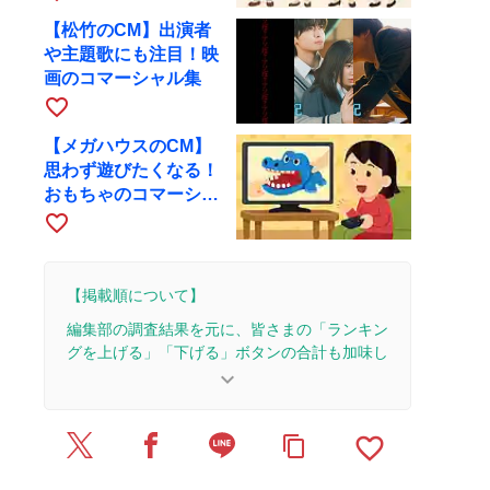
【松竹のCM】出演者
や主題歌にも注目！映
画のコマーシャル集
favorite_border
【メガハウスのCM】
思わず遊びたくなる！
おもちゃのコマーシャ
ル集
favorite_border
【掲載順について】
編集部の調査結果を元に、皆さまの「ランキン
グを上げる」「下げる」ボタンの合計も加味し
て決まります。
keyboard_arrow_down
【更新履歴】
favorite_border
content_copy
2026/7/24：1本のレビューを追加・更新。
2026/7/16：1本のレビューを追加・更新。
2026/7/2：1本のレビューを追加・更新。