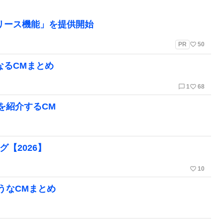
リリース機能」を提供開始
favorite_border
PR
50
なるCMまとめ
chat_bubble_outline
favorite_border
1
68
を紹介するCM
【2026】
favorite_border
10
うなCMまとめ