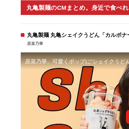
丸亀製麺のCMまとめ。身近で食べれ
丸亀製麺 丸亀シェイクうどん「カルボナ
原菜乃華
原菜乃華、可愛くポップに“シェイクうどん