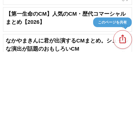
【第一生命のCM】人気のCM・歴代コマーシャル
まとめ【2026】
このページを共有
favorite_border
7
ios_share
なかやまきんに君が出演するCMまとめ。シュール
な演出が話題のおもしろいCM
favorite_border
2
2000年代の懐かしいCM。心に残るコマーシャルを
振り返る
chat_bubble_outline
favorite_border
1
38
content_copy
高畑充希さん出演CMまとめ。歌声・演技が光る話
題の広告
favorite_border
favorite_border
1
深田恭子さん出演CMまとめ。キュートな姿が魅力
のCM
favorite_border
2