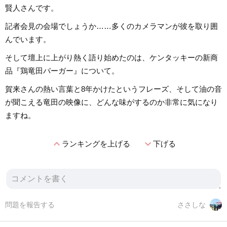
賢人さんです。
記者会見の会場でしょうか……多くのカメラマンが彼を取り囲
んでいます。
そして壇上に上がり熱く語り始めたのは、ケンタッキーの新商
品『鶏竜田バーガー』について。
賀来さんの熱い言葉と8年かけたというフレーズ、そして油の音
が聞こえる竜田の映像に、どんな味がするのか非常に気になり
ますね。
expand_less
expand_more
ランキングを上げる
下げる
問題を報告する
ささしな