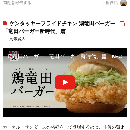
問題を報告する
羽根佳祐
playlist_add
ケンタッキーフライドチキン 鶏竜田バーガー
「竜田バーガー新時代」篇
賀来賢人
鶏竜田バーガー「竜田バーガー新時代」篇｜KFC
カーネル・サンダースの格好をして登場するのは、俳優の賀来