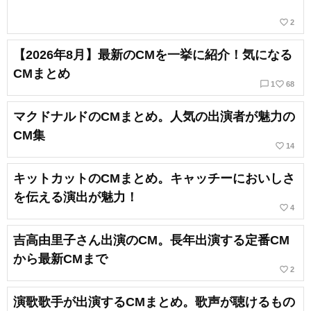
favorite_border
2
【2026年8月】最新のCMを一挙に紹介！気になる
CMまとめ
chat_bubble_outline
favorite_border
1
68
マクドナルドのCMまとめ。人気の出演者が魅力の
CM集
favorite_border
14
キットカットのCMまとめ。キャッチーにおいしさ
を伝える演出が魅力！
favorite_border
4
吉高由里子さん出演のCM。長年出演する定番CM
から最新CMまで
favorite_border
2
演歌歌手が出演するCMまとめ。歌声が聴けるもの