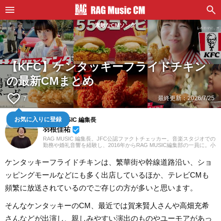
素敵なCMソング
【KFC】ケンタッキーフライドチキン
の最新CMまとめ
favorite_border
最終更新：
2026/7/25
7
RAG MUSIC 編集長
お気に入りに登録
羽根佳祐
beenhere
RAG MUSIC 編集長。JFC公認ファクトチェッカー。音楽スタジオでの
勤務や婚礼音響を経験し、2016年からRAG MUSIC編集部の一員に。小
学校ではマーチング、中学校では吹奏楽でクラリネット、高校以降は
バンドでドラムと、さまざまな楽器を経験。各種楽曲紹介記事をはじ
ケンタッキーフライドチキンは、繁華街や幹線道路沿い、ショ
め、各地の音楽フェスの紹介記事やライブレポートなど、自身の音楽
活動やこれまでの業務で培った経験を元に日々記事を制作していま
ッピングモールなどにも多く出店しているほか、テレビCMも
す。音楽は国内外のロックはもちろん、最近ではJ-POPも広く好んで
聴いています。
頻繁に放送されているのでご存じの方が多いと思います。
そんなケンタッキーのCM、最近では賀来賢人さんや高畑充希
さんなどが出演し、親しみやすい演出のものやユーモアがあっ