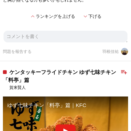
expand_less
expand_more
ランキングを上げる
下げる
問題を報告する
羽根佳祐
playlist_add
ケンタッキーフライドチキン ゆず七味チキン
「料亭」篇
賀来賢人
ゆず七味チキン「料亭」篇｜KFC