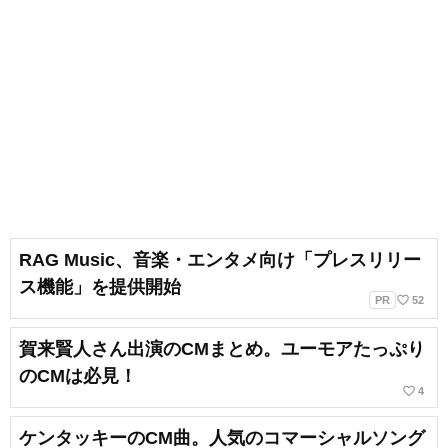
RAG Music、音楽・エンタメ向け「プレスリリー
ス機能」を提供開始
favorite_border
PR
52
賀来賢人さん出演のCMまとめ。ユーモアたっぷり
のCMは必見！
favorite_border
4
ケンタッキーのCM曲。人気のコマーシャルソング