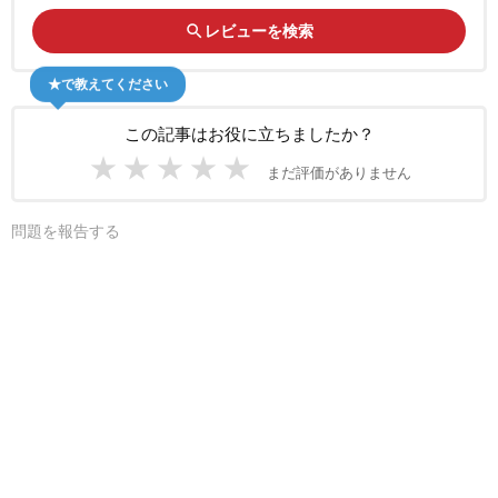
search
レビューを検索
★で教えてください
この記事はお役に立ちましたか？
★
★
★
★
★
まだ評価がありません
問題を報告する