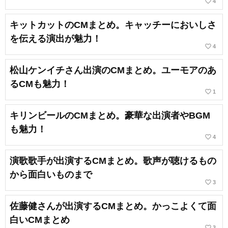
favorite_border
4
キットカットのCMまとめ。キャッチーにおいしさ
を伝える演出が魅力！
favorite_border
4
松山ケンイチさん出演のCMまとめ。ユーモアのあ
るCMも魅力！
favorite_border
1
キリンビールのCMまとめ。豪華な出演者やBGM
も魅力！
favorite_border
4
演歌歌手が出演するCMまとめ。歌声が聴けるもの
から面白いものまで
favorite_border
3
佐藤健さんが出演するCMまとめ。かっこよくて面
白いCMまとめ
favorite_border
3