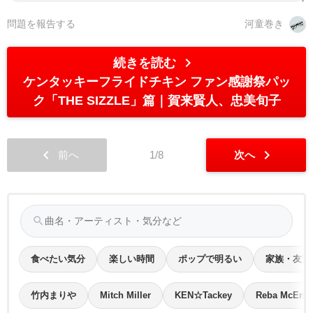
問題を報告する
河童巻き
chevron_right
続きを読む
ケンタッキーフライドチキン ファン感謝祭パッ
ク「THE SIZZLE」篇
賀来賢人、忠美旬子
chevron_left
chevron_right
前へ
1/8
次へ
search
食べたい気分
楽しい時間
ポップで明るい
家族・友達
竹内まりや
Mitch Miller
KEN☆Tackey
Reba McEnti