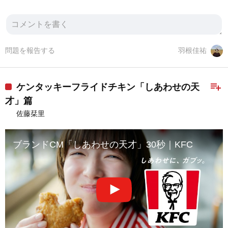
問題を報告する
羽根佳祐
playlist_add
ケンタッキーフライドチキン「しあわせの天
才」篇
佐藤栞里
ブランドCM「しあわせの天才」30秒｜KFC