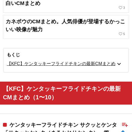
白いCMまとめ
favorite_border
3
カネボウのCMまとめ。人気俳優が登場するかっこ
いい映像が魅力
favorite_border
5
もくじ
expand_more
【KFC】ケンタッキーフライドチキンの最新CMまとめ
【KFC】ケンタッキーフライドチキンの最新
CMまとめ（1〜10）
playlist_add
ケンタッキーフライドチキン サクッとケンタ