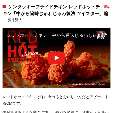
playlist_add
ケンタッキーフライドチキン レッドホットチ
キン「中から旨味じゅわじゅわ製法 ツイスター」篇
賀来賢人
レッドホットチキン「中から旨味じゅわじゅわ製法」
レッドホットチキンは冬に食べるとおいしいんだとアピールす
るCMです。
体が温まるような辛さに加え、特別な製法により中から旨味が