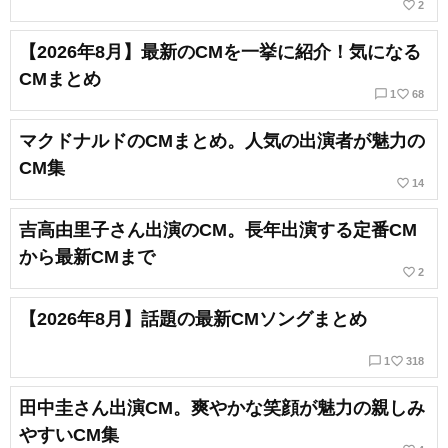
favorite_border
2
【2026年8月】最新のCMを一挙に紹介！気になる
CMまとめ
chat_bubble_outline
favorite_border
1
68
マクドナルドのCMまとめ。人気の出演者が魅力の
CM集
favorite_border
14
吉高由里子さん出演のCM。長年出演する定番CM
から最新CMまで
favorite_border
2
【2026年8月】話題の最新CMソングまとめ
chat_bubble_outline
favorite_border
1
318
田中圭さん出演CM。爽やかな笑顔が魅力の親しみ
やすいCM集