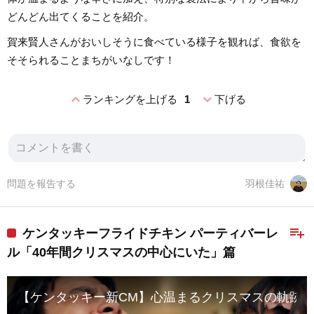
どんどん出てくることを紹介。
賀来賢人さんがおいしそうに食べている様子を観れば、食欲を
そそられることまちがいなしです！
expand_less
expand_more
ランキングを上げる
1
下げる
問題を報告する
羽根佳祐
playlist_add
ケンタッキーフライドチキン パーティバーレ
ル「40年間クリスマスの中心にいた」篇
【ケンタッキー新CM】心温まるクリスマスの軌跡を