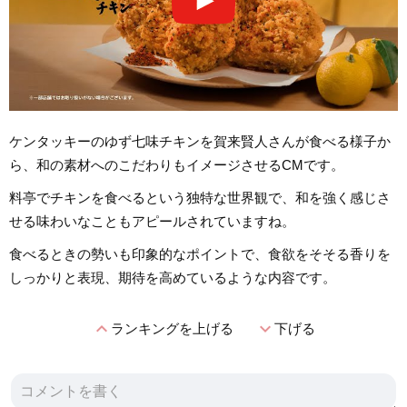
ケンタッキーのゆず七味チキンを賀来賢人さんが食べる様子か
ら、和の素材へのこだわりもイメージさせるCMです。
料亭でチキンを食べるという独特な世界観で、和を強く感じさ
せる味わいなこともアピールされていますね。
食べるときの勢いも印象的なポイントで、食欲をそそる香りを
しっかりと表現、期待を高めているような内容です。
expand_less
expand_more
ランキングを上げる
下げる