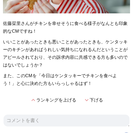
佐藤栞里さんがチキンを幸せそうに食べる様子がなんとも印象
的なCMですね！
いいことがあったときも悪いことがあったときも、ケンタッキ
ーのキチンがあればうれしい気持ちになれるんだということが
アピールされており、その訴求内容に共感できる方も多いので
はないでしょうか？
また、このCMを「今日はケンタッキーでチキンを食べよ
う！」と心に決めた方もいらっしゃるはず！
expand_less
expand_more
ランキングを上げる
下げる