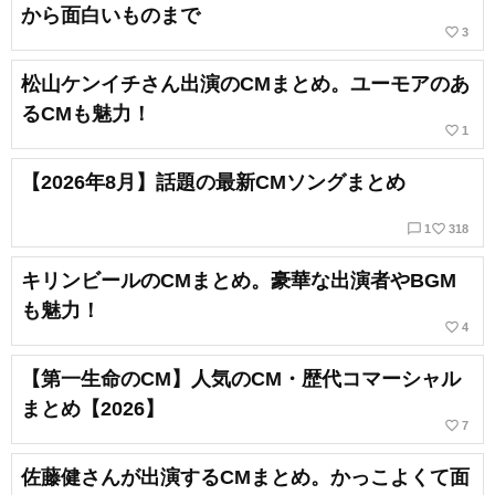
から面白いものまで
favorite_border
3
松山ケンイチさん出演のCMまとめ。ユーモアのあ
るCMも魅力！
favorite_border
1
【2026年8月】話題の最新CMソングまとめ
chat_bubble_outline
favorite_border
1
318
キリンビールのCMまとめ。豪華な出演者やBGM
も魅力！
favorite_border
4
【第一生命のCM】人気のCM・歴代コマーシャル
まとめ【2026】
favorite_border
7
佐藤健さんが出演するCMまとめ。かっこよくて面