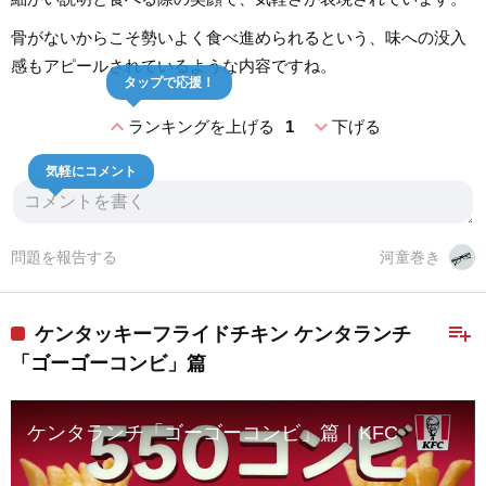
骨がないからこそ勢いよく食べ進められるという、味への没入
感もアピールされているような内容ですね。
タップで応援！
expand_less
expand_more
ランキングを上げる
1
下げる
気軽にコメント
問題を報告する
河童巻き
playlist_add
ケンタッキーフライドチキン ケンタランチ
「ゴーゴーコンビ」篇
ケンタランチ「ゴーゴーコンビ」篇｜KFC