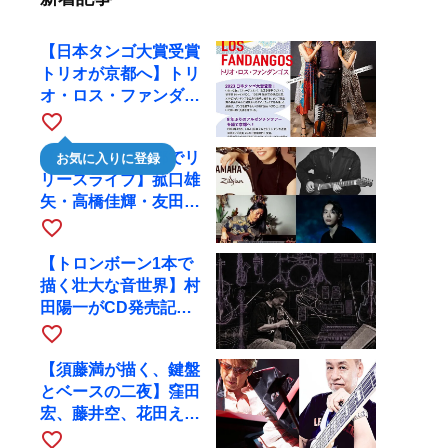
【日本タンゴ大賞受賞
トリオが京都へ】トリ
オ・ロス・ファンダン
ゴスが10月9日にRAG
favorite_border
で公演
【川口千里、京都でリ
お気に入りに登録
リースライブ】菰口雄
矢・高橋佳輝・友田ジ
ュンと9月28日にRAG
favorite_border
へ
【トロンボーン1本で
描く壮大な音世界】村
田陽一がCD発売記念
ツアーで9月4日に京
favorite_border
都へ
【須藤満が描く、鍵盤
とベースの二夜】窪田
宏、藤井空、花田えみ
と京都RAGで共演
favorite_border