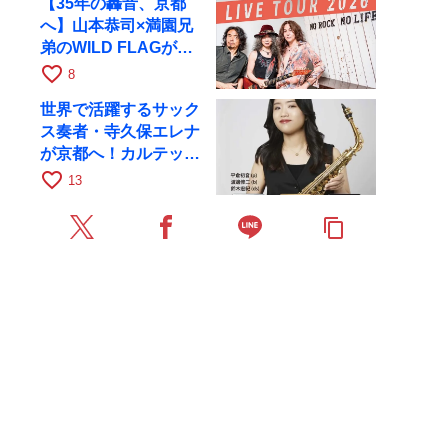
【35年の轟音、京都
へ】山本恭司×満園兄
弟のWILD FLAGが8
月6日にRAGでライブ
favorite_border
8
世界で活躍するサック
ス奏者・寺久保エレナ
が京都へ！カルテッ
ト・ツアー京都公演を
favorite_border
13
10月28日に開催
content_copy