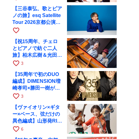
【三谷泰弘、歌とピア
ノの旅】esq Satellite
Tour 2026京都公演を
10月に開催
favorite_border
【祝15周年、チェロ
とピアノで紡ぐ二人
旅】柏木広樹＆光田健
一が11月12日に京都
favorite_border
3
RAGへ
【35周年で初のDUO
編成】DIMENSION増
崎孝司×勝田一樹が10
月11日に京都RAGへ
favorite_border
3
【ヴァイオリン×ギタ
ー×ベース、弦だけの
異色編成】山形発RIM
が初全国ツアーで8月
favorite_border
6
17日にRAGへ