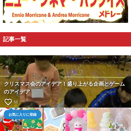
記事一覧
クリスマス会のアイデア！盛り上がる企画とゲーム
のアイデア
favorite_border
53
お気に入りに登録