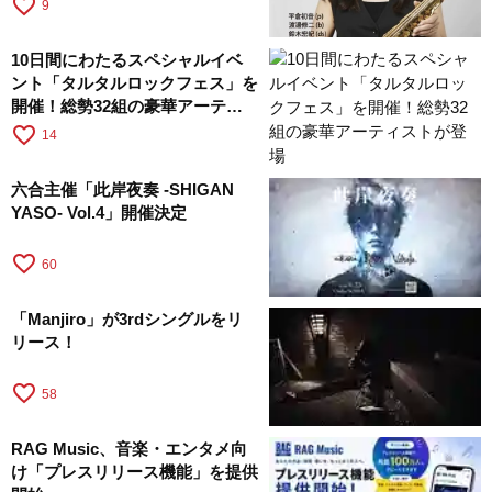
favorite_border
9
10日間にわたるスペシャルイベ
ント「タルタルロックフェス」を
開催！総勢32組の豪華アーティ
ストが登場
favorite_border
14
六合主催「此岸夜奏 -SHIGAN
YASO- Vol.4」開催決定
favorite_border
60
「Manjiro」が3rdシングルをリ
リース！
favorite_border
58
RAG Music、音楽・エンタメ向
け「プレスリリース機能」を提供