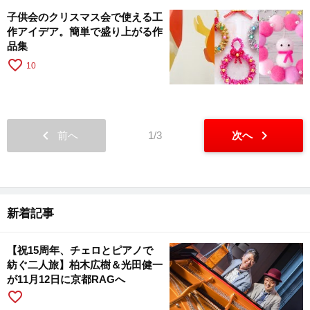
子供会のクリスマス会で使える工
作アイデア。簡単で盛り上がる作
品集
favorite_border
10
chevron_left
chevron_right
前へ
1/3
次へ
新着記事
【祝15周年、チェロとピアノで
紡ぐ二人旅】柏木広樹＆光田健一
が11月12日に京都RAGへ
favorite_border