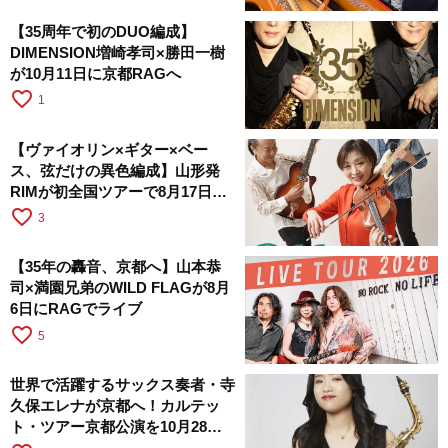
【35周年で初のDUO編成】
DIMENSION増崎孝司×勝田一樹
が10月11日に京都RAGへ
favorite_border
1
【ヴァイオリン×ギター×ベー
ス、弦だけの異色編成】山形発
RIMが初全国ツアーで8月17日に
RAGへ
favorite_border
3
【35年の轟音、京都へ】山本恭
司×満園兄弟のWILD FLAGが8月
6日にRAGでライブ
favorite_border
5
世界で活躍するサックス奏者・寺
久保エレナが京都へ！カルテッ
ト・ツアー京都公演を10月28日
に開催