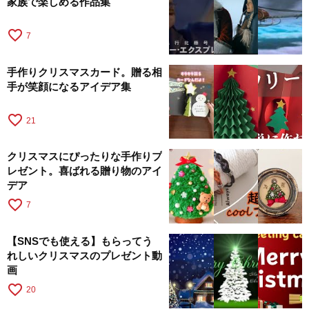
家族で楽しめる作品集
favorite_border
7
手作りクリスマスカード。贈る相
手が笑顔になるアイデア集
favorite_border
21
クリスマスにぴったりな手作りプ
レゼント。喜ばれる贈り物のアイ
デア
favorite_border
7
【SNSでも使える】もらってう
れしいクリスマスのプレゼント動
画
favorite_border
20