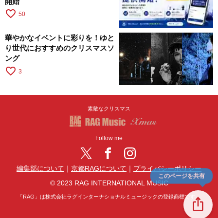
開始
favorite_border
50
華やかなイベントに彩りを！ゆと
り世代におすすめのクリスマスソ
ング
favorite_border
3
素敵なクリスマス
Follow me
編集部について
｜
京都RAGについて
｜
プライバシーポリシー
このページを共有
© 2023 RAG INTERNATIONAL MUSIC
「RAG」は株式会社ラグインターナショナルミュージックの登録商標です。
ios_share