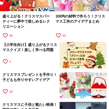
盛り上がる！クリスマスパー
100均の材料で作ろう！クリス
ティーに夢中で楽しめるレク
マス工作のアイデアまとめ
リエーション
favorite_border
favorite_border
90
30
【小学生向け】盛り上がるクリス
マスクイズ！楽しく学べる問題
favorite_border
3
クリスマスプレゼントを手作り！
子どもも作りやすいアイデア
favorite_border
18
クリスマスに子供と観たい映画！