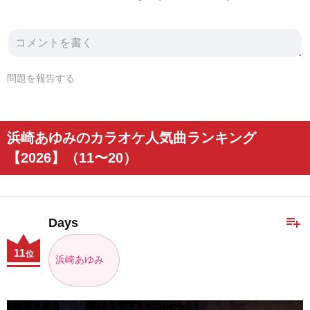
問題を報告する
浜崎あゆみのカラオケ人気曲ランキング
【2026】（11〜20）
playlist_add
Days
11
位
浜崎あゆみ