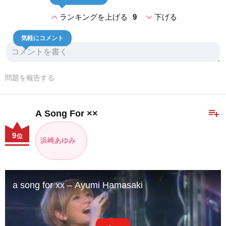
expand_less
expand_more
ランキングを上げる
9
下げる
気軽にコメント
問題を報告する
playlist_add
A Song For ××
9
位
浜崎あゆみ
a song for xx – Ayumi Hamasaki