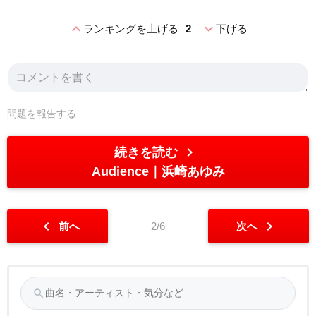
expand_less
expand_more
ランキングを上げる
2
下げる
問題を報告する
chevron_right
続きを読む
Audience
浜崎あゆみ
chevron_left
chevron_right
前へ
2/6
次へ
search