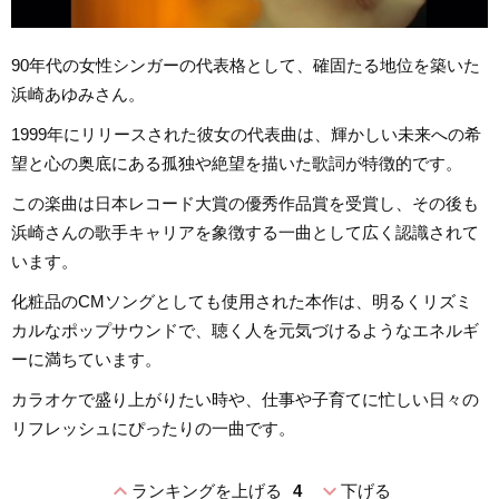
90年代の女性シンガーの代表格として、確固たる地位を築いた
浜崎あゆみさん。
1999年にリリースされた彼女の代表曲は、輝かしい未来への希
望と心の奥底にある孤独や絶望を描いた歌詞が特徴的です。
この楽曲は日本レコード大賞の優秀作品賞を受賞し、その後も
浜崎さんの歌手キャリアを象徴する一曲として広く認識されて
います。
化粧品のCMソングとしても使用された本作は、明るくリズミ
カルなポップサウンドで、聴く人を元気づけるようなエネルギ
ーに満ちています。
カラオケで盛り上がりたい時や、仕事や子育てに忙しい日々の
リフレッシュにぴったりの一曲です。
expand_less
expand_more
ランキングを上げる
4
下げる