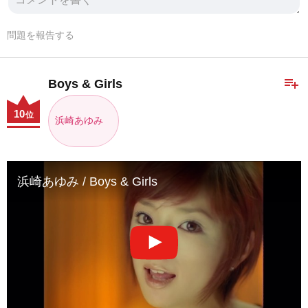
問題を報告する
playlist_add
Boys & Girls
10
位
浜崎あゆみ
浜崎あゆみ / Boys & Girls