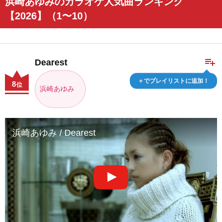
浜崎あゆみのカラオケ人気曲ランキング
【2026】（1〜10）
playlist_add
Dearest
＋でプレイリストに追加！
8
位
浜崎あゆみ
浜崎あゆみ / Dearest