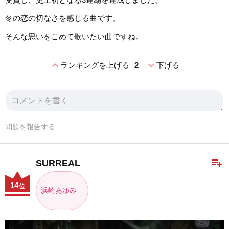
冬の恋の切なさを感じる曲です。
そんな思いをこめて歌いたい曲ですね。
expand_less
expand_more
ランキングを上げる
2
下げる
問題を報告する
playlist_add
SURREAL
14
位
浜崎あゆみ