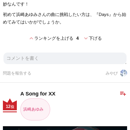
妙なんです！
初めて浜崎あゆみさんの曲に挑戦したい方は、『Days』から始
めてみてはいかがでしょうか。
expand_less
expand_more
ランキングを上げる
4
下げる
問題を報告する
みやび
playlist_add
A Song for XX
12
位
浜崎あゆみ