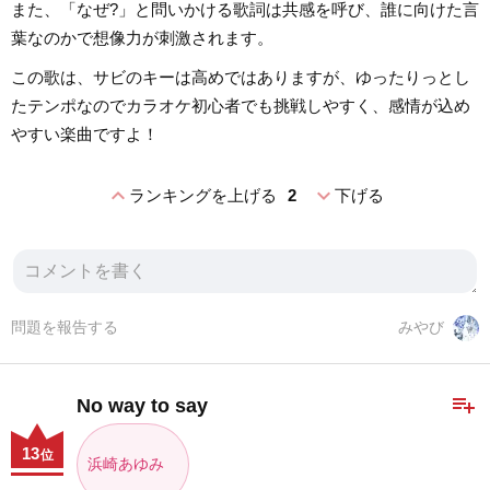
また、「なぜ?」と問いかける歌詞は共感を呼び、誰に向けた言
葉なのかで想像力が刺激されます。
この歌は、サビのキーは高めではありますが、ゆったりっとし
たテンポなのでカラオケ初心者でも挑戦しやすく、感情が込め
やすい楽曲ですよ！
expand_less
expand_more
ランキングを上げる
2
下げる
問題を報告する
みやび
playlist_add
No way to say
13
位
浜崎あゆみ