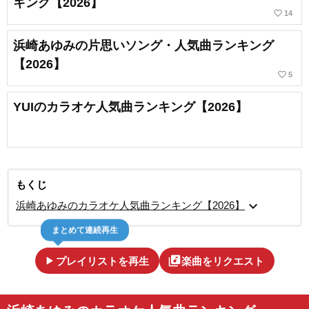
キング【2026】
favorite_border
14
浜崎あゆみの片思いソング・人気曲ランキング
【2026】
favorite_border
5
YUIのカラオケ人気曲ランキング【2026】
もくじ
expand_more
浜崎あゆみのカラオケ人気曲ランキング【2026】
まとめて連続再生
play_arrow
library_music
プレイリストを再生
楽曲をリクエスト