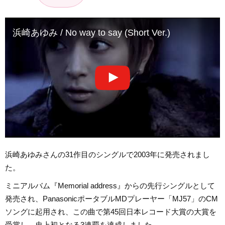
浜崎あゆみ / No way to say (Short Ver.)
浜崎あゆみさんの31作目のシングルで2003年に発売されまし
た。
ミニアルバム『Memorial address』からの先行シングルとして
発売され、PanasonicポータブルMDプレーヤー「MJ57」のCM
ソングに起用され、この曲で第45回日本レコード大賞の大賞を
受賞し、史上初となる3連覇を達成しました。