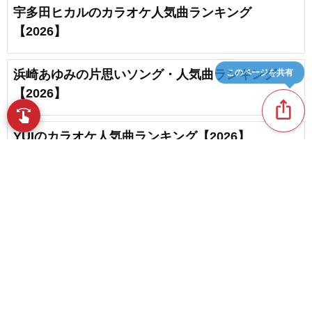
宇多田ヒカルのカラオケ人気曲ランキング
【2026】
このページを共有
浜崎あゆみの片思いソング・人気曲ランキング
【2026】
ios_share
favorite_border
5
swipe
YUIのカラオケ人気曲ランキング【2026】
安室奈美恵のカラオケ人気曲ランキング【2026】
favorite_border
content_copy
3
【50代】カラオケで歌いやすい曲ランキング
play_arrow
【2026】
favorite_border
70
favorite_border