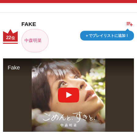
playlist_add
FAKE
＋でプレイリストに追加！
22
位
中森明菜
Fake