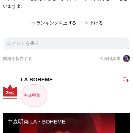
いますよ。
expand_less
expand_more
ランキングを上げる
下げる
問題を報告する
久保田真未
playlist_add
LA BOHEME
25
位
中森明菜
中森明菜 LA・BOHEME