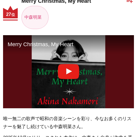
playlist_add
Merry Christmas, My Heart
27
位
中森明菜
Merry Christmas, My Heart
唯一無二の歌声で昭和の音楽シーンを彩り、今なお多くのリス
ナーを魅了し続けている中森明菜さん。