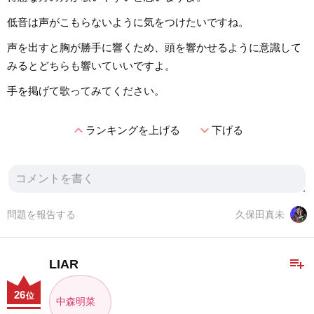
低音は声がこもらないように気をつけたいですね。
声を出すと胸が勝手に響くため、頭を響かせるように意識して
みるとどちらも響いていいですよ。
手を掲げて歌ってみてください。
expand_less
expand_more
ランキングを上げる
下げる
問題を報告する
久保田真未
playlist_add
LIAR
26
位
中森明菜