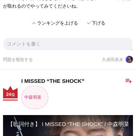
が取れるのでやってみてくださいね。
expand_less
expand_more
ランキングを上げる
下げる
問題を報告する
久保田真未
playlist_add
I MISSED “THE SHOCK”
24
位
中森明菜
【歌詞付き】 I MISSED “THE SHOCK” / 中森明菜