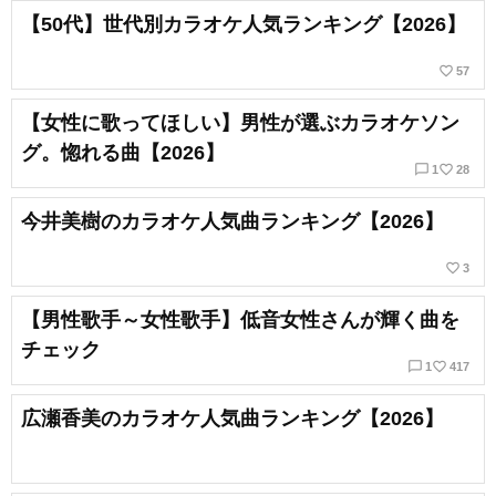
【50代】世代別カラオケ人気ランキング【2026】
favorite_border
57
【女性に歌ってほしい】男性が選ぶカラオケソン
グ。惚れる曲【2026】
chat_bubble_outline
favorite_border
1
28
今井美樹のカラオケ人気曲ランキング【2026】
favorite_border
3
【男性歌手～女性歌手】低音女性さんが輝く曲を
チェック
chat_bubble_outline
favorite_border
1
417
広瀬香美のカラオケ人気曲ランキング【2026】