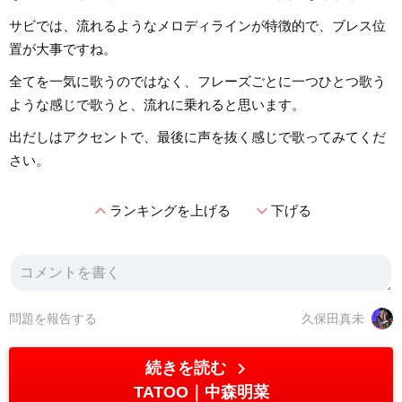
サビでは、流れるようなメロディラインが特徴的で、ブレス位
置が大事ですね。
全てを一気に歌うのではなく、フレーズごとに一つひとつ歌う
ような感じで歌うと、流れに乗れると思います。
出だしはアクセントで、最後に声を抜く感じで歌ってみてくだ
さい。
expand_less
expand_more
ランキングを上げる
下げる
問題を報告する
久保田真未
chevron_right
続きを読む
TATOO
中森明菜