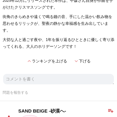
2025年12月にリリースされた本作は、中森さん自身が作曲を手
がけたクリスマスソングです。
街角のきらめきや遠くで鳴る鐘の音、手にした温かい飲み物を
思わせるリリックが、聖夜の静かな幸福感を生み出していま
す。
大切な人と過ごす夜や、1年を振り返るひとときに優しく寄り添
ってくれる、大人のホリデーソングです！
expand_less
expand_more
ランキングを上げる
下げる
問題を報告する
playlist_add
SAND BEIGE -砂漠へ-