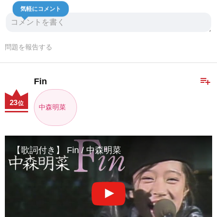
気軽にコメント
問題を報告する
playlist_add
Fin
23
位
中森明菜
【歌詞付き】 Fin / 中森明菜