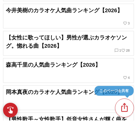
今井美樹のカラオケ人気曲ランキング【2026】
favorite_border
3
【女性に歌ってほしい】男性が選ぶカラオケソン
グ。惚れる曲【2026】
chat_bubble_outline
favorite_border
1
28
森高千里の人気曲ランキング【2026】
favorite_border
4
このページを共有
岡本真夜のカラオケ人気曲ランキング【2026】
ios_share
favorite_border
1
swipe
指先で音楽をブラウズ
【男性歌手～女性歌手】低音女性さんが輝く曲を
チェック
chat_bubble_outline
favorite_border
1
417