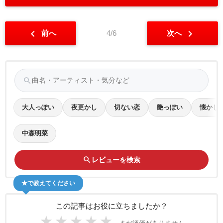
chevron_left
chevron_right
前へ
4/6
次へ
search
大人っぽい
夜更かし
切ない恋
艶っぽい
懐かし
中森明菜
search
レビューを検索
★で教えてください
この記事はお役に立ちましたか？
★
★
★
★
★