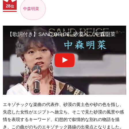
28
位
中森明菜
【歌詞付き】SAND BEIGE -砂漠へ- / 中森明菜
エキゾチックな楽曲の代表作、砂漠の黄土色や砂の色を指し、
失恋した女性がエジプトへ旅立ち、そこで見た砂漠の風景や感
情を表現するキーワード、幻想的で叙情的な別れの物語を描
き、この曲がのちのエキゾチック路線の出発点となりました。