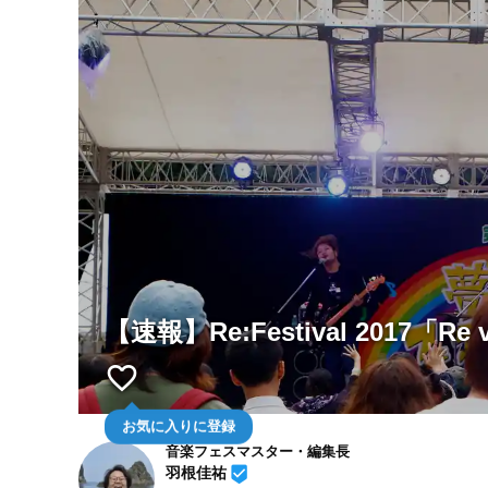
【速報】Re:Festival 201
favorite_border
お気に入りに登録
音楽フェスマスター・編集長
beenhere
羽根佳祐