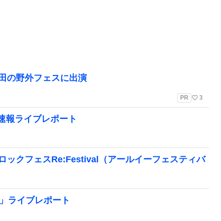
町田の野外フェスに出演
favorite_border
PR
3
ェス速報ライブレポート
ロックフェスRe:Festival（アールイーフェスティバ
シク）」ライブレポート