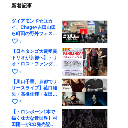
新着記事
ダイアモンド☆ユカ
イ、Chage×吉田山田
ら町田の野外フェスに
出演
favorite_border
3
【日本タンゴ大賞受賞
トリオが京都へ】トリ
オ・ロス・ファンダン
ゴスが10月9日にRAG
favorite_border
6
で公演
【川口千里、京都でリ
リースライブ】菰口雄
矢・高橋佳輝・友田ジ
ュンと9月28日にRAG
favorite_border
5
へ
【トロンボーン1本で
描く壮大な音世界】村
田陽一がCD発売記念