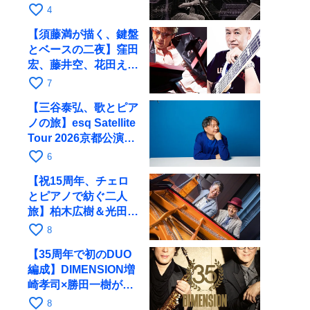
ツアーで9月4日に京
favorite_border
4
都へ
【須藤満が描く、鍵盤
とベースの二夜】窪田
宏、藤井空、花田えみ
と京都RAGで共演
favorite_border
7
【三谷泰弘、歌とピア
ノの旅】esq Satellite
Tour 2026京都公演を
10月に開催
favorite_border
6
【祝15周年、チェロ
とピアノで紡ぐ二人
旅】柏木広樹＆光田健
一が11月12日に京都
favorite_border
8
RAGへ
【35周年で初のDUO
編成】DIMENSION増
崎孝司×勝田一樹が10
月11日に京都RAGへ
favorite_border
8