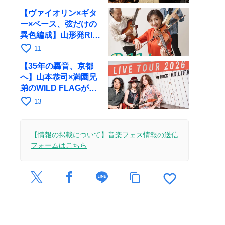
【ヴァイオリン×ギタ
ー×ベース、弦だけの
異色編成】山形発RIM
が初全国ツアーで8月
favorite_border
11
17日にRAGへ
【35年の轟音、京都
へ】山本恭司×満園兄
弟のWILD FLAGが8
月6日にRAGでライブ
favorite_border
13
【情報の掲載について】
音楽フェス情報の送信
フォームはこちら
favorite_border
content_copy