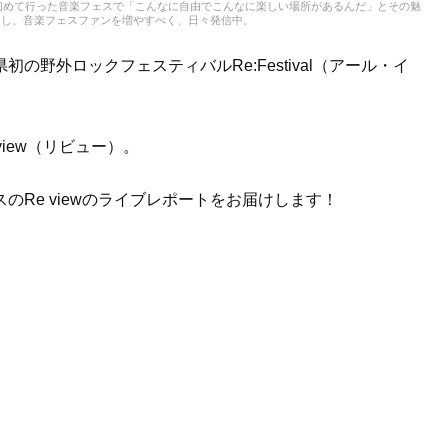
き、初めて行った音楽フェスで「こんなに自由でこんなに楽しい場所があるんだ」とその魅
けし、音楽フェスファンを増やすべく、日々発信中。
野外ロックフェスティバルRe:Festival（アール・イ
iew（リビュー）。
Re viewのライブレポートをお届けします！