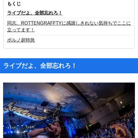
もくじ
ライブだよ、全部忘れろ！
同志、ROTTENGRAFFTYに感謝しきれない気持ちでここに
立ってます！
ポルノ超特急
ライブだよ、全部忘れろ！