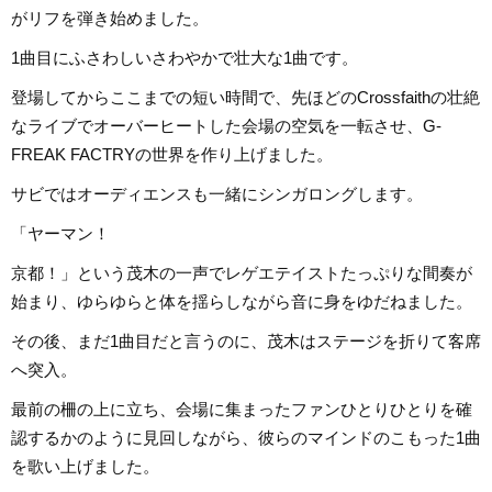
がリフを弾き始めました。
1曲目にふさわしいさわやかで壮大な1曲です。
登場してからここまでの短い時間で、先ほどのCrossfaithの壮絶
なライブでオーバーヒートした会場の空気を一転させ、G-
FREAK FACTRYの世界を作り上げました。
サビではオーディエンスも一緒にシンガロングします。
「ヤーマン！
京都！」という茂木の一声でレゲエテイストたっぷりな間奏が
始まり、ゆらゆらと体を揺らしながら音に身をゆだねました。
その後、まだ1曲目だと言うのに、茂木はステージを折りて客席
へ突入。
最前の柵の上に立ち、会場に集まったファンひとりひとりを確
認するかのように見回しながら、彼らのマインドのこもった1曲
を歌い上げました。