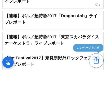
イブレポート
favorite_border
1
【速報】ポルノ超特急2017「Dragon Ash」ライ
ブレポート
【速報】ポルノ超特急2017「東京スカパラダイス
オーケストラ」ライブレポート
このページを共有
【Re:Festival2017】奈良県野外ロックフェス速報
ios_share
swipe
指先で音楽をブラウズ
ライブレポート
片山ブレイカーズ主催フェス「都!!モンスタールネ
ッサンス2017」が京都の冬を熱くする！
【速報】Re:Festival 2017「Re view（リビュ
content_copy