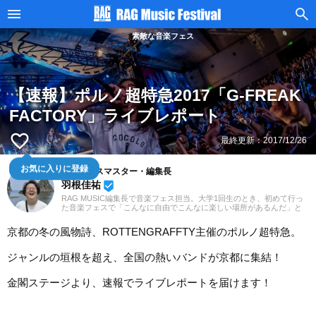
素敵な音楽フェス
【速報】ポルノ超特急2017「G-FREAK
FACTORY」ライブレポート
favorite_border
最終更新：
2017/12/26
お気に入りに登録
音楽フェスマスター・編集長
羽根佳祐
beenhere
RAG MUSIC編集長で音楽フェス担当。大学1回生のとき、初めて行っ
た音楽フェスで「こんなに自由でこんなに楽しい場所があるんだ」と
その魅力に取り憑かれました。すてきな音楽フェスの情報をお届け
し、音楽フェスファンを増やすべく、日々発信中。
京都の冬の風物詩、ROTTENGRAFFTY主催のポルノ超特急。
ジャンルの垣根を超え、全国の熱いバンドが京都に集結！
金閣ステージより、速報でライブレポートを届けます！