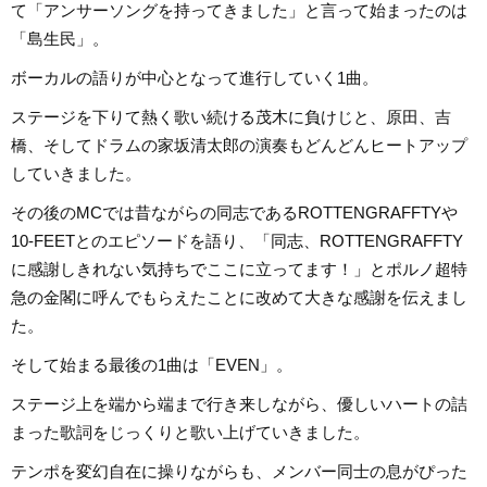
て「アンサーソングを持ってきました」と言って始まったのは
「島生民」。
ボーカルの語りが中心となって進行していく1曲。
ステージを下りて熱く歌い続ける茂木に負けじと、原田、吉
橋、そしてドラムの家坂清太郎の演奏もどんどんヒートアップ
していきました。
その後のMCでは昔ながらの同志であるROTTENGRAFFTYや
10-FEETとのエピソードを語り、「同志、ROTTENGRAFFTY
に感謝しきれない気持ちでここに立ってます！」とポルノ超特
急の金閣に呼んでもらえたことに改めて大きな感謝を伝えまし
た。
そして始まる最後の1曲は「EVEN」。
ステージ上を端から端まで行き来しながら、優しいハートの詰
まった歌詞をじっくりと歌い上げていきました。
テンポを変幻自在に操りながらも、メンバー同士の息がぴった