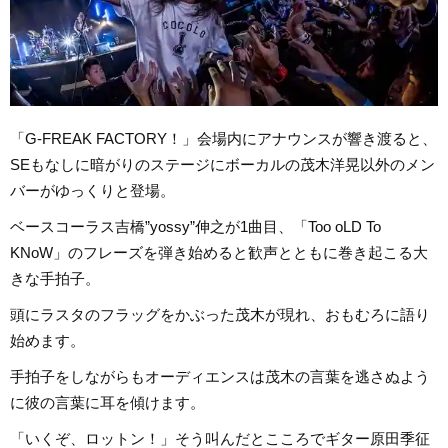
「G-FREAK FACTORY！」会場内にアナウンスが響き渡ると、
SEもなしに暗がりのステージにボーカルの茂木洋晃以外のメン
バーがゆっくりと登場。
ベースコーラス吉橋”yossy”伸之が1曲目、「Too oLD To
KNoW」のフレーズを弾き始めると歓声とともに巻き起こる大
きな手拍子。
頭にラスタのフラッグをかぶった茂木が現れ、おもむろに語り
始めます。
手拍子をしながらもオーディエンスは茂木の言葉を逃さぬよう
に彼の言葉に耳を傾けます。
「いくぞ、ロットン！」そう叫んだとこころでギター原田季征