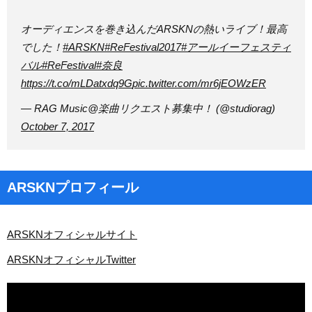
オーディエンスを巻き込んだARSKNの熱いライブ！最高
でした！
#ARSKN
#ReFestival2017
#アールイーフェスティ
バル
#ReFestival
#奈良
https://t.co/mLDatxdq9G
pic.twitter.com/mr6jEOWzER
— RAG Music@楽曲リクエスト募集中！ (@studiorag)
October 7, 2017
ARSKNプロフィール
ARSKNオフィシャルサイト
ARSKNオフィシャルTwitter