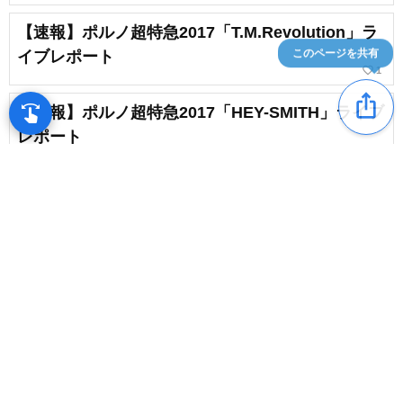
【速報】ポルノ超特急2017「T.M.Revolution」ラ
イブレポート
このページを共有
favorite_border
1
ios_share
swipe
【速報】ポルノ超特急2017「HEY-SMITH」ライブ
指先で音楽をブラウズ
レポート
【速報】ポルノ超特急2017「G-FREAK
FACTORY」ライブレポート
content_copy
【速報】ザ・西院フェス2017「渚のベートーベン
ズ」ライブレポート
favorite_border
【速報】ポルノ超特急2017「SiM」ライブレポー
ト