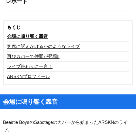
レポート
もくじ
会場に鳴り響く轟音
客席に訴えかけるかのようなライブ
再びカバーで仲間が登場!!
ライブ終わりに一言！
ARSKNプロフィール
会場に鳴り響く轟音
Beastie BoysのSabotageのカバーから始まったARSKNのライ
ブ。