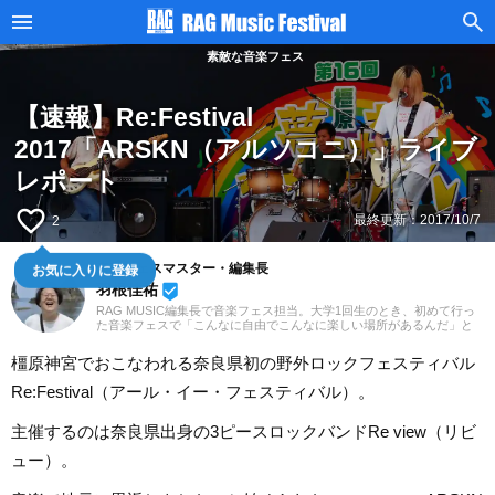
素敵な音楽フェス
【速報】Re:Festival
2017「ARSKN（アルソコニ）」ライブ
レポート
favorite_border
最終更新：
2017/10/7
2
お気に入りに登録
音楽フェスマスター・編集長
羽根佳祐
beenhere
RAG MUSIC編集長で音楽フェス担当。大学1回生のとき、初めて行っ
た音楽フェスで「こんなに自由でこんなに楽しい場所があるんだ」と
その魅力に取り憑かれました。すてきな音楽フェスの情報をお届け
し、音楽フェスファンを増やすべく、日々発信中。
橿原神宮でおこなわれる奈良県初の野外ロックフェスティバル
Re:Festival（アール・イー・フェスティバル）。
主催するのは奈良県出身の3ピースロックバンドRe view（リビ
ュー）。