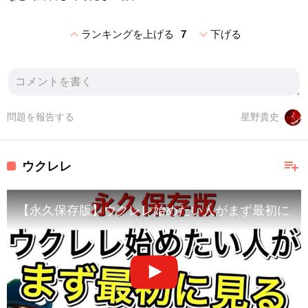
expand_less
expand_more
ランキングを上げる
7
下げる
問題を報告する
星野貴史
playlist_add
ウクレレ
【永久保存版】ウクレレ始めたい人がまず最初に見る超基本レッスン動画