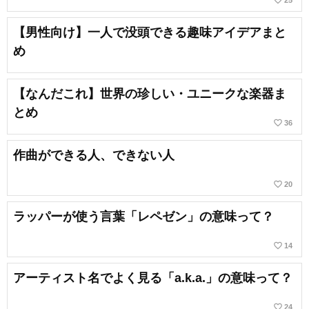
【男性向け】一人で没頭できる趣味アイデアまと
め
【なんだこれ】世界の珍しい・ユニークな楽器ま
とめ
favorite_border
36
作曲ができる人、できない人
favorite_border
20
ラッパーが使う言葉「レペゼン」の意味って？
favorite_border
14
アーティスト名でよく見る「a.k.a.」の意味って？
favorite_border
24