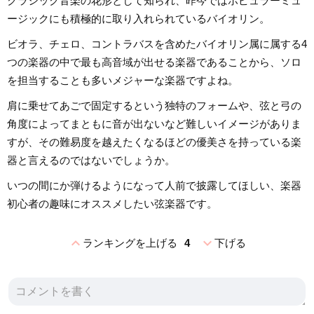
クラシック音楽の花形として知られ、昨今ではポピュラーミュ
ージックにも積極的に取り入れられているバイオリン。
ビオラ、チェロ、コントラバスを含めたバイオリン属に属する4
つの楽器の中で最も高音域が出せる楽器であることから、ソロ
を担当することも多いメジャーな楽器ですよね。
肩に乗せてあごで固定するという独特のフォームや、弦と弓の
角度によってまともに音が出ないなど難しいイメージがありま
すが、その難易度を越えたくなるほどの優美さを持っている楽
器と言えるのではないでしょうか。
いつの間にか弾けるようになって人前で披露してほしい、楽器
初心者の趣味にオススメしたい弦楽器です。
expand_less
expand_more
ランキングを上げる
4
下げる