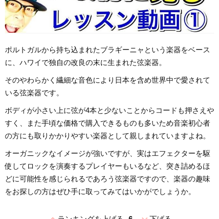
ポルトガルから持ち込まれたブラギーニャという楽器をベース
に、ハワイで独自の改良の末に生まれた弦楽器。
そのやわらかく繊細な音色により日本を含め世界中で愛されて
いる弦楽器です。
ボディが小さい上に弦が4本と少ないことからコードも押さえや
すく、また手頃な価格で購入できるものも多いため音楽初心者
の方にも取りかかりやすい楽器として親しまれていますよね。
オーガニックなイメージが強いですが、実はエフェクターを駆
使してロックを演奏するプレイヤーもいるなど、突き詰めるほ
どに可能性を感じられるであろう弦楽器ですので、楽器の趣味
をお探しの方はぜひ手に取ってみてはいかがでしょうか。
expand_less
expand_more
ランキングを上げる
6
下げる