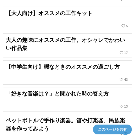
【大人向け】オススメの工作キット
favorite_border
5
大人の趣味にオススメの工作。オシャレでかわい
い作品集
favorite_border
17
【中学生向け】暇なときのオススメの過ごし方
favorite_border
43
「好きな音楽は？」と聞かれた時の答え方
favorite_border
13
ペットボトルで手作り楽器。笛や打楽器、民族楽
器を作ってみよう
このページを共有
favorite_border
35