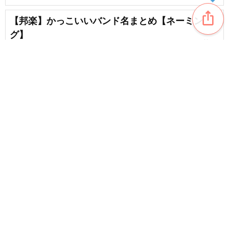
ios_share
【邦楽】かっこいいバンド名まとめ【ネーミン
グ】
favorite_border
12
大人向けのクリスマス工作。オシャレで飾りたく
なる作品アイデア
favorite_border
63
content_copy
簡単に作れる大人向けの工作。初心者にもオスス
メの作品
favorite_border
favorite_border
9
【音楽系知育玩具】音を楽しめるおもちゃまとめ
favorite_border
3
【ロック】初心者でも挑戦しやすいバンド系ボカ
ロ曲【簡単】
favorite_border
15