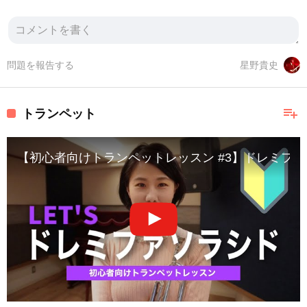
問題を報告する
星野貴史
playlist_add
トランペット
【初心者向けトランペットレッスン #3】ドレミフ