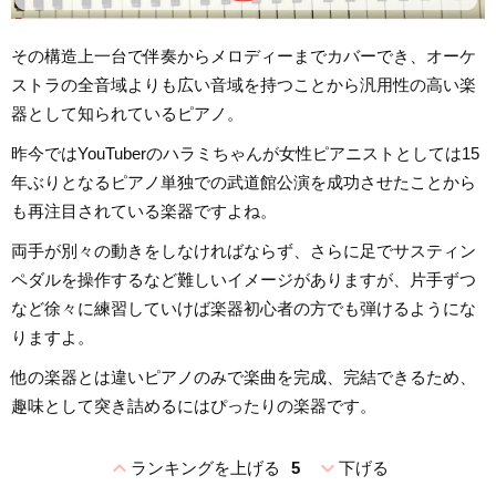
その構造上一台で伴奏からメロディーまでカバーでき、オーケ
ストラの全音域よりも広い音域を持つことから汎用性の高い楽
器として知られているピアノ。
昨今ではYouTuberのハラミちゃんが女性ピアニストとしては15
年ぶりとなるピアノ単独での武道館公演を成功させたことから
も再注目されている楽器ですよね。
両手が別々の動きをしなければならず、さらに足でサスティン
ペダルを操作するなど難しいイメージがありますが、片手ずつ
など徐々に練習していけば楽器初心者の方でも弾けるようにな
りますよ。
他の楽器とは違いピアノのみで楽曲を完成、完結できるため、
趣味として突き詰めるにはぴったりの楽器です。
expand_less
expand_more
ランキングを上げる
5
下げる