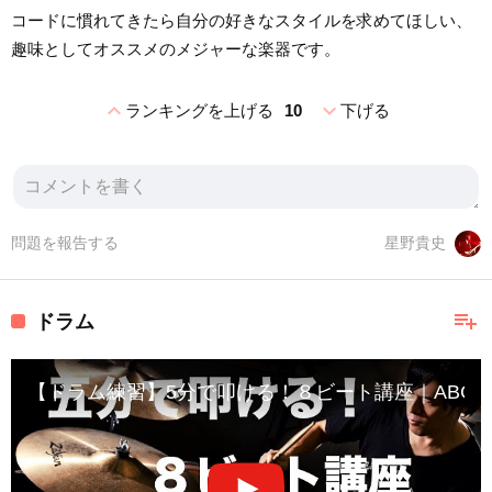
コードに慣れてきたら自分の好きなスタイルを求めてほしい、
趣味としてオススメのメジャーな楽器です。
expand_less
expand_more
ランキングを上げる
10
下げる
問題を報告する
星野貴史
playlist_add
ドラム
【ドラム練習】5分で叩ける！８ビート講座｜ABC