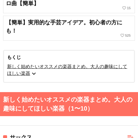
ロ曲【簡単】
favorite_border
15
【簡単】実用的な手芸アイデア。初心者の方に
も！
favorite_border
525
もくじ
新しく始めたいオススメの楽器まとめ。大人の趣味にして
expand_more
ほしい楽器
新しく始めたいオススメの楽器まとめ。大人の
趣味にしてほしい楽器（1〜10）
playlist_add
サックス