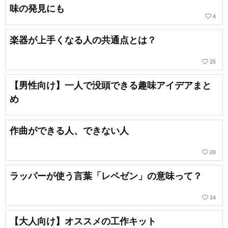
味の発見にも
favorite_border
4
楽器が上手くなる人の共通点とは？
favorite_border
25
【男性向け】一人で没頭できる趣味アイデアまと
め
作曲ができる人、できない人
favorite_border
20
ラッパーが使う言葉「レペゼン」の意味って？
favorite_border
14
【大人向け】オススメの工作キット