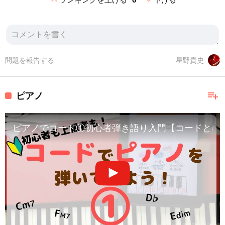
問題を報告する
星野貴史
playlist_add
ピアノ
ピアノでコード①初心者弾き語り入門【コードとは