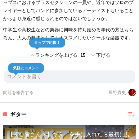
ップスにおけるブラスセクションの一員や、近年ではソロのプ
レイヤーとしてバンドに参加しているアーティストもいること
からより身近に感じられるのではないでしょうか。
中学生や高校生などの楽器に興味を持ち始める年代の方はもち
ろん、大人の趣味としてもオススメしたいクールな楽器です。
タップで応援！
expand_less
expand_more
ランキングを上げる
15
下げる
気軽にコメント
問題を報告する
星野貴史
playlist_add
ギター
【初心者さんへ】ギターを手に入れたら最初に見て