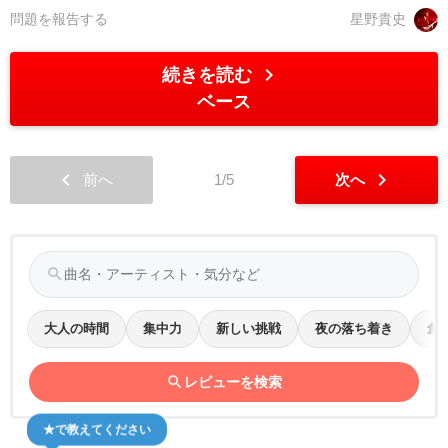
問題を報告する
星野貴史
chevron_right
続きを読む
ベース
chevron_left
chevron_right
前へ
1/5
次へ
search
大人の時間
集中力
新しい挑戦
夜の落ち着き
創
search
レビューを検索
★で教えてください