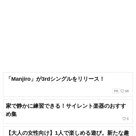
「Manjiro」が3rdシングルをリリース！
favorite_border
PR
58
家で静かに練習できる！サイレント楽器のおすす
め集
favorite_border
6
【大人の女性向け】1人で楽しめる遊び。新たな趣