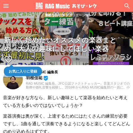
素敵なあそび·レクリエーション
新しく始めたいオススメの楽器まと
め。大人の趣味にしてほしい楽器
favorite_border
最終更新：
2026/4/16
2
お気に入りに登録
RAG MUSIC 編集長
羽根佳祐
beenhere
RAG MUSIC 編集長。JFC公認ファクトチェッカー。音楽スタジオでの
勤務や婚礼音響を経験し、2016年からRAG MUSIC編集部の一員に。小
学校ではマーチング、中学校では吹奏楽でクラリネット、高校以降は
バンドでドラムと、さまざまな楽器を経験。各種楽曲紹介記事をはじ
音楽が好きな方なら、新しい趣味として楽器を始めたいと考え
め、各地の音楽フェスの紹介記事やライブレポートなど、自身の音楽
活動やこれまでの業務で培った経験を元に日々記事を制作していま
ている方も多いのではないでしょうか？
す。音楽は国内外のロックはもちろん、最近ではJ-POPも広く好んで
聴いています。
楽器演奏は奥が深く、上達するためにはたくさんの練習が必要
ですし、1曲を通して演奏できるようになると楽しくてどんどん
のめり込めるはずです。