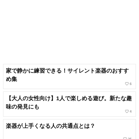
家で静かに練習できる！サイレント楽器のおすす
め集
favorite_border
6
【大人の女性向け】1人で楽しめる遊び。新たな趣
味の発見にも
favorite_border
4
楽器が上手くなる人の共通点とは？
favorite_border
25