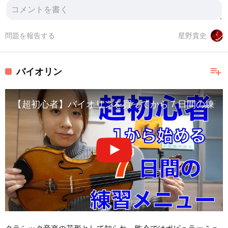
問題を報告する
星野貴史
playlist_add
バイオリン
【超初心者】バイオリンを買ってから７日間の練習