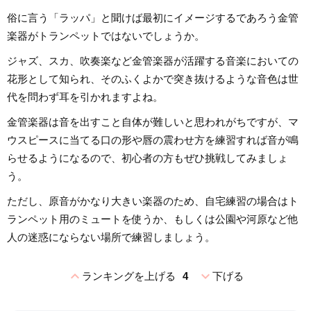
俗に言う「ラッパ」と聞けば最初にイメージするであろう金管
楽器がトランペットではないでしょうか。
ジャズ、スカ、吹奏楽など金管楽器が活躍する音楽においての
花形として知られ、そのふくよかで突き抜けるような音色は世
代を問わず耳を引かれますよね。
金管楽器は音を出すこと自体が難しいと思われがちですが、マ
ウスピースに当てる口の形や唇の震わせ方を練習すれば音が鳴
らせるようになるので、初心者の方もぜひ挑戦してみましょ
う。
ただし、原音がかなり大きい楽器のため、自宅練習の場合はト
ランペット用のミュートを使うか、もしくは公園や河原など他
人の迷惑にならない場所で練習しましょう。
expand_less
expand_more
ランキングを上げる
4
下げる