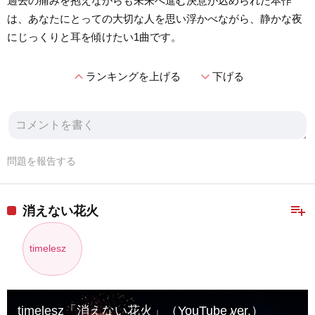
過去の痛みを抱えながらも未来へ進む決意が込められた本作
は、あなたにとっての大切な人を思い浮かべながら、静かな夜
にじっくりと耳を傾けたい1曲です。
expand_less
expand_more
ランキングを上げる
下げる
問題を報告する
playlist_add
消えない花火
timelesz
timelesz「消えない花火」（YouTube ver.）