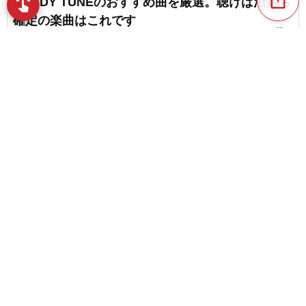
CANDY TUNEのおすすめ曲を厳選。聴けば沼落ち
swipe
指先で音楽をブラウズ
確定の楽曲はこれです
favorite_border
1
CUTIE STREETのおすすめ曲｜つい口ずさんでし
まう珠玉の楽曲たち
content_copy
SWEET STEADYのおすすめ曲。心つかむ珠玉の
楽曲を厳選しました
play_arrow
favorite_border
1
【ジャニーズの人気曲】オタクもライトリスナー
favorite_border
も必聴のジャニーズ名曲
favorite_border
6
僕が見たかった青空のおすすめ曲。心に残る珠玉
のナンバーを深掘り
favorite_border
1