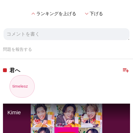
expand_less
expand_more
ランキングを上げる
下げる
問題を報告する
playlist_add
君へ
timelesz
Kimie