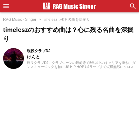
RAG Music - Singer
timelesz...残る名曲を深掘り
timeleszのおすすめ曲は？心に残る名曲を深掘
り
現役クラブDJ
けんと
現役クラブDJ。クラブシーンの最前線で5年以上のキャリアを重ね、ダ
ンスミュージックを軸にUS HIP HOPやJラップまで縦横無尽にクロス
オーバー。自作エディットを織り交ぜた確かなミックスワークで、独
自のグルーヴを生み出しフロアを魅了しています。