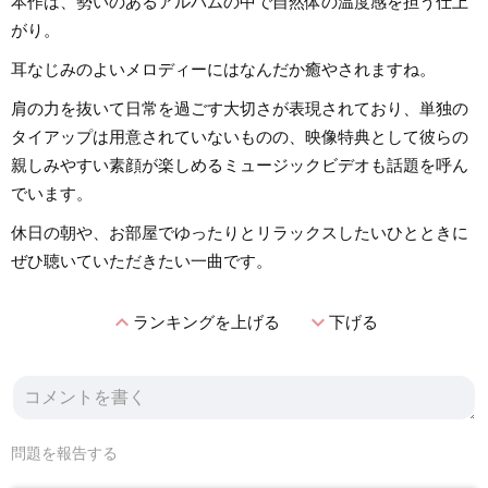
本作は、勢いのあるアルバムの中で自然体の温度感を担う仕上
がり。
耳なじみのよいメロディーにはなんだか癒やされますね。
肩の力を抜いて日常を過ごす大切さが表現されており、単独の
タイアップは用意されていないものの、映像特典として彼らの
親しみやすい素顔が楽しめるミュージックビデオも話題を呼ん
でいます。
休日の朝や、お部屋でゆったりとリラックスしたいひとときに
ぜひ聴いていただきたい一曲です。
expand_less
expand_more
ランキングを上げる
下げる
問題を報告する