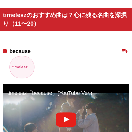
timeleszのおすすめ曲は？心に残る名曲を深掘
り（11〜20）
playlist_add
because
timelesz
timelesz「because」(YouTube Ver.)