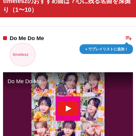
timeleszのおすすめ曲は？心に残る名曲を深掘
り（1〜10）
playlist_add
Do Me Do Me
＋でプレイリストに追加！
timelesz
Do Me Do Me