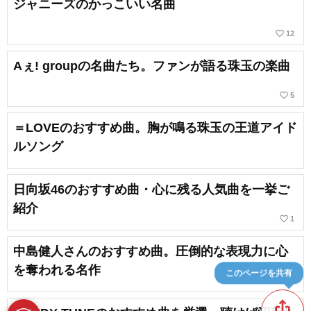
ジャニーズのかっこいい名曲
favorite_border
12
Aぇ! groupの名曲たち。ファンが語る珠玉の楽曲
favorite_border
5
＝LOVEのおすすめ曲。胸が鳴る珠玉の王道アイド
ルソング
日向坂46のおすすめ曲・心に残る人気曲を一挙ご
紹介
favorite_border
1
中島健人さんのおすすめ曲。圧倒的な表現力に心
を奪われる名作
このページを共有
ios_share