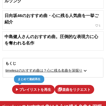
ルソング
日向坂46のおすすめ曲・心に残る人気曲を一挙ご
紹介
favorite_border
1
中島健人さんのおすすめ曲。圧倒的な表現力に心
を奪われる名作
もくじ
expand_more
timeleszのおすすめ曲は？心に残る名曲を深掘り
まとめて連続再生
play_arrow
library_music
プレイリストを再生
楽曲をリクエスト