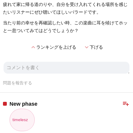
疲れて家に帰る道のりや、自分を受け入れてくれる場所を感じ
たいリスナーにぜひ聴いてほしいバラードです。
当たり前の幸せを再確認したい時、この楽曲に耳を傾けてホッ
と一息ついてみてはどうでしょうか？
expand_less
expand_more
ランキングを上げる
下げる
問題を報告する
playlist_add
New phase
timelesz