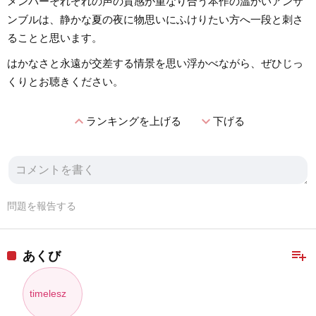
メンバーそれぞれの声の質感が重なり合う本作の温かいアンサ
ンブルは、静かな夏の夜に物思いにふけりたい方へ一段と刺さ
ることと思います。
はかなさと永遠が交差する情景を思い浮かべながら、ぜひじっ
くりとお聴きください。
expand_less
expand_more
ランキングを上げる
下げる
問題を報告する
playlist_add
あくび
timelesz