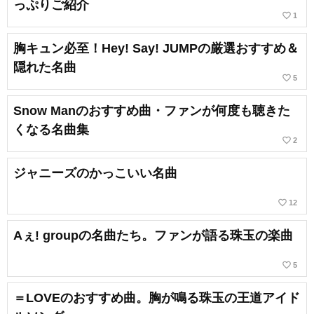
っぷりご紹介
favorite_border
1
胸キュン必至！Hey! Say! JUMPの厳選おすすめ＆
隠れた名曲
favorite_border
5
Snow Manのおすすめ曲・ファンが何度も聴きた
くなる名曲集
favorite_border
2
ジャニーズのかっこいい名曲
favorite_border
12
Aぇ! groupの名曲たち。ファンが語る珠玉の楽曲
favorite_border
5
＝LOVEのおすすめ曲。胸が鳴る珠玉の王道アイド