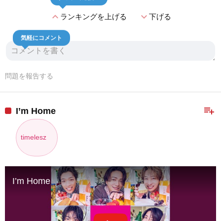
expand_less
expand_more
ランキングを上げる
下げる
気軽にコメント
問題を報告する
playlist_add
I’m Home
timelesz
I’m Home