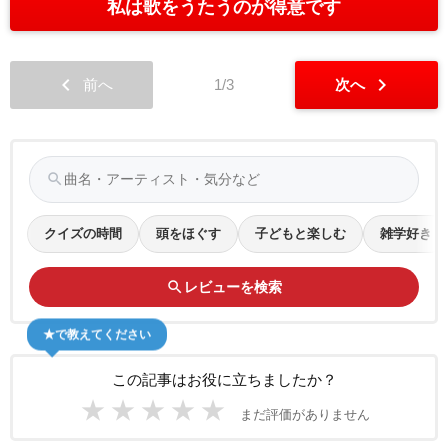
私は歌をうたうのが得意です
chevron_left
chevron_right
前へ
1/3
次へ
search
クイズの時間
頭をほぐす
子どもと楽しむ
雑学好き
search
レビューを検索
★で教えてください
この記事はお役に立ちましたか？
★
★
★
★
★
まだ評価がありません