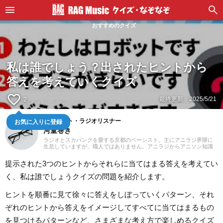
おすすめのクイズ
私は誰でしょう？出されたヒントから
答えを考えていくクイズ
favorite_border
最終更新：
2025/5/21
2
お気に入りに登録
ベーシスト・ラジオリスナー
河童巻き
ラジオとスカパンクを愛する京都のベーシスト。主にアニラジ界隈に
生息していますが、職人ではありません。アニラジからアニソン知識
を蓄えている少々特殊な人間です。スカパンクは日本のバンドを中心
に愛しております。音楽スタジオの店員だったりもしました。毎日ぐ
提示された3つのヒントからそれらに当てはまる答えを考えてい
るぐる駆けまわっております。
く、私は誰でしょうクイズの問題を紹介します。
ヒントを順番に見て徐々に答えをしぼっていくパターン、それ
ぞれのヒントから答えをイメージしてすべてに当てはまるもの
を見つけるパターンなど、さまざまな考え方で楽しめるクイズ