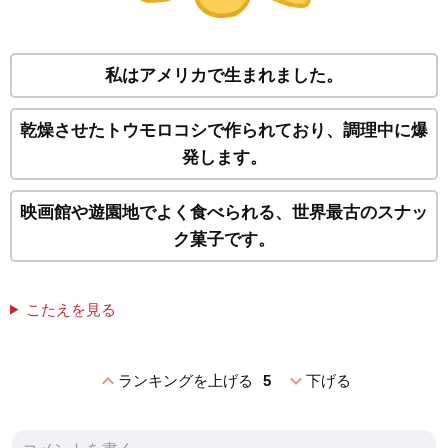
私はアメリカで生まれました。
乾燥させたトウモロコシで作られており、調理中に爆
発します。
映画館や遊園地でよく食べられる、世界最古のスナッ
ク菓子です。
こたえを見る
expand_less
expand_more
ランキングを上げる
5
下げる