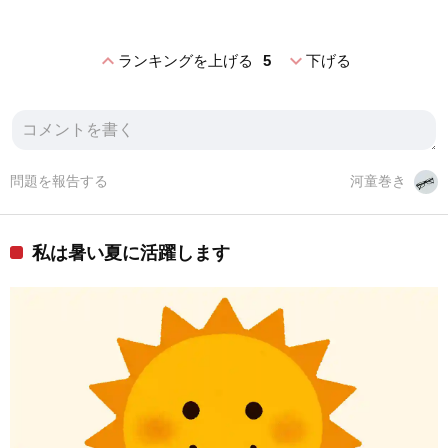
expand_less
expand_more
ランキングを上げる
5
下げる
問題を報告する
河童巻き
私は暑い夏に活躍します