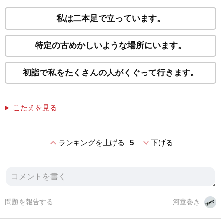
私は二本足で立っています。
特定の古めかしいような場所にいます。
初詣で私をたくさんの人がくぐって行きます。
こたえを見る
expand_less
expand_more
ランキングを上げる
5
下げる
問題を報告する
河童巻き