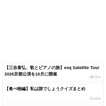
【三谷泰弘、歌とピアノの旅】esq Satellite Tour
2026京都公演を10月に開催
favorite_border
PR
4
【食べ物編】私は誰でしょうクイズまとめ
chat_bubble_outline
favorite_border
1
9