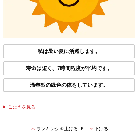
私は暑い夏に活躍します。
寿命は短く、7時間程度が平均です。
渦巻型の緑色の体をしています。
こたえを見る
expand_less
expand_more
ランキングを上げる
5
下げる