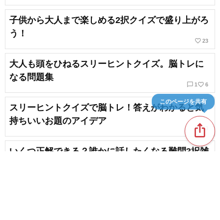
子供から大人まで楽しめる2択クイズで盛り上がろ
う！
favorite_border
23
大人も頭をひねるスリーヒントクイズ。脳トレに
なる問題集
chat_bubble_outline
favorite_border
1
6
このページを共有
スリーヒントクイズで脳トレ！答えがわかると気
持ちいいお題のアイデア
ios_share
favorite_border
53
いくつ正解できる？誰かに話したくなる難問3択雑
学クイズ
chat_bubble_outline
favorite_border
1
58
アニメにまつわるクイズ。国民的アニメの豆知識
など
content_copy
chat_bubble_outline
favorite_border
2
3