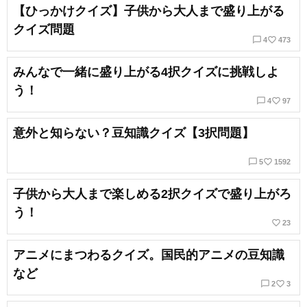
【ひっかけクイズ】子供から大人まで盛り上がる
クイズ問題
chat_bubble_outline
favorite_border
4
473
みんなで一緒に盛り上がる4択クイズに挑戦しよ
う！
chat_bubble_outline
favorite_border
4
97
意外と知らない？豆知識クイズ【3択問題】
chat_bubble_outline
favorite_border
5
1592
子供から大人まで楽しめる2択クイズで盛り上がろ
う！
favorite_border
23
アニメにまつわるクイズ。国民的アニメの豆知識
など
chat_bubble_outline
favorite_border
2
3