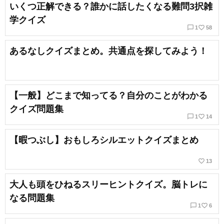
いくつ正解できる？誰かに話したくなる難問3択雑
学クイズ
chat_bubble_outline
favorite_border
1
58
あるなしクイズまとめ。共通点を探してみよう！
【一般】どこまで知ってる？自分のことがわかる
クイズ問題集
chat_bubble_outline
favorite_border
1
14
【暇つぶし】おもしろシルエットクイズまとめ
favorite_border
13
大人も頭をひねるスリーヒントクイズ。脳トレに
なる問題集
chat_bubble_outline
favorite_border
1
6