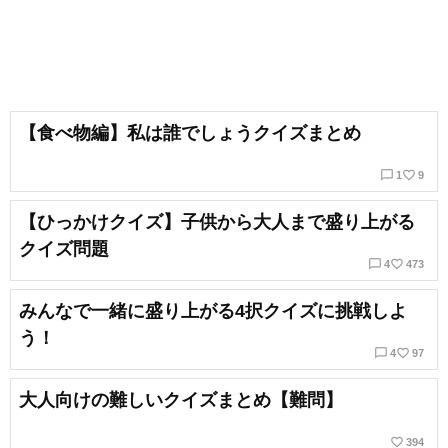
【食べ物編】私は誰でしょうクイズまとめ
chat_bubble_outline
favorite_border
1
9
【ひっかけクイズ】子供から大人まで盛り上がる
クイズ問題
chat_bubble_outline
favorite_border
4
473
みんなで一緒に盛り上がる4択クイズに挑戦しよ
う！
chat_bubble_outline
favorite_border
4
97
大人向けの難しいクイズまとめ【難問】
favorite_border
394