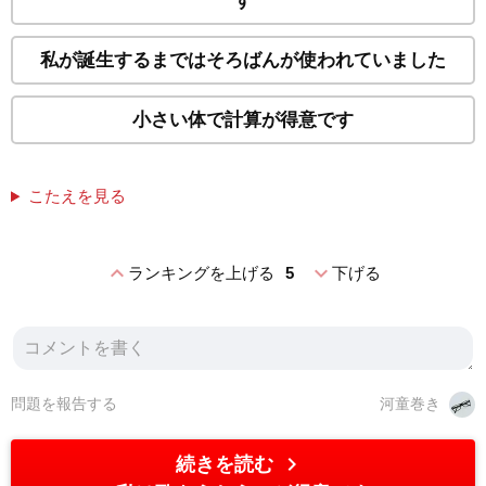
す
私が誕生するまではそろばんが使われていました
小さい体で計算が得意です
こたえを見る
expand_less
expand_more
ランキングを上げる
5
下げる
問題を報告する
河童巻き
chevron_right
続きを読む