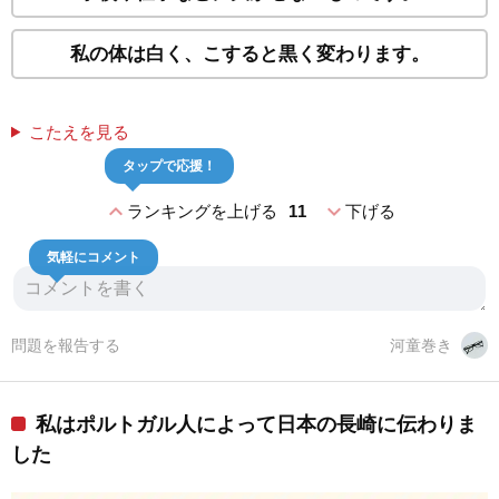
私の体は白く、こすると黒く変わります。
こたえを見る
タップで応援！
expand_less
expand_more
ランキングを上げる
11
下げる
気軽にコメント
問題を報告する
河童巻き
私はポルトガル人によって日本の長崎に伝わりま
した