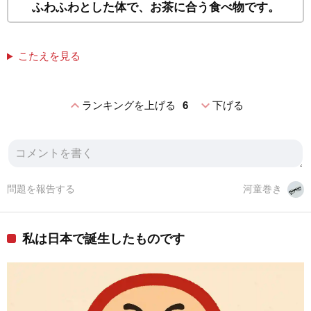
ふわふわとした体で、お茶に合う食べ物です。
こたえを見る
expand_less
expand_more
ランキングを上げる
6
下げる
問題を報告する
河童巻き
私は日本で誕生したものです